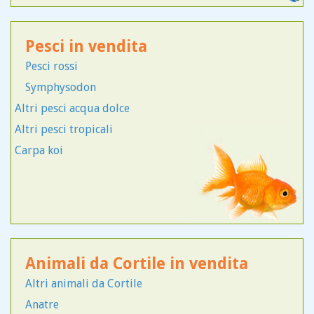
Pastore Scozzese
Perro de Agua
Pesci in vendita
Pinscher
Pesci rossi
Pitbull
Symphysodon
Podenco
Altri pesci acqua dolce
Pointer
Altri pesci tropicali
Australian Shepherd
Carpa koi
Rottweiler
Samoiedo
San Bernardo
Schnauzer
Segugio
Setter
Animali da Cortile in vendita
Setter Irlandese
Altri animali da Cortile
Shar Pei
Anatre