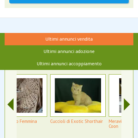
Ultimi annunci vendita
Ultimi annunci adozione
Ultimi annunci accoppiamento
a
Cuccioli di Exotic Shorthair
Meravigliosi Gattini Maine
Cu
Coon