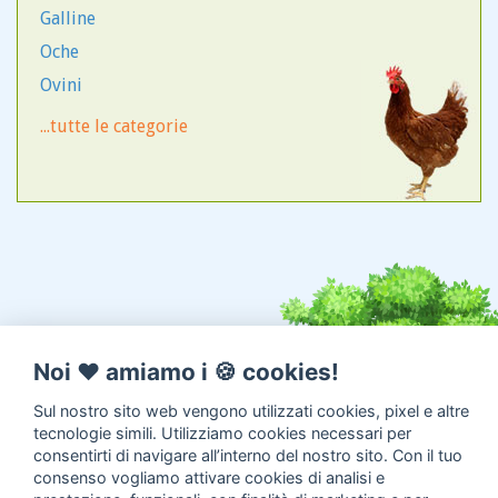
Shetland
Galline
Shiba Inu
Oche
Shitzu
Ovini
Spinone
Pavoni
...tutte le categorie
Spitz Tedesco nano
Pulcini
Splitz
Quaglie
Springer Spaniel
Suini
Asini
Caprini
Galli
Noi ♥️ amiamo i 🍪 cookies!
Sul nostro sito web vengono utilizzati cookies, pixel e altre
tecnologie simili. Utilizziamo cookies necessari per
consentirti di navigare all’interno del nostro sito. Con il tuo
consenso vogliamo attivare cookies di analisi e