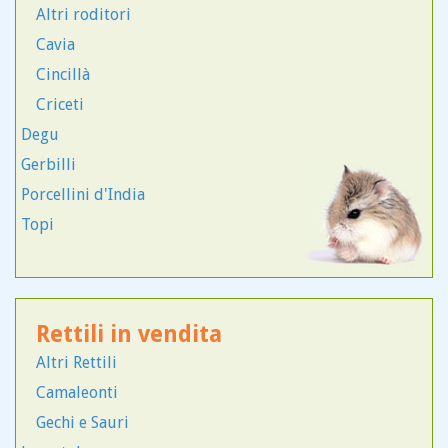
Labrador
Altri roditori
Lagotto Romagnolo
Cavia
Leonberger
Cincillà
Beagle
Criceti
Bichon
Degu
Bobtail
Gerbilli
Bodeguero
Porcellini d'India
Levriero
Topi
Lhasa Apso
Akita Inu
Lupo Cecoslovacco
Rettili in vendita
Alano
Altri Rettili
Alano Tigrato
Camaleonti
Altra Razza
Gechi e Sauri
American