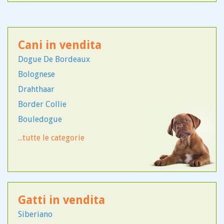
Cani in vendita
Dogue De Bordeaux
Bolognese
Drahthaar
Border Collie
Bouledogue
Bovaro del Bernese
...tutte le categorie
Fox Terrier
Staffordshire
Boxer
Bracco Tedesco
Gatti in vendita
Golden Retriever
Siberiano