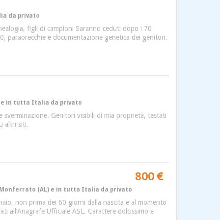
lia da privato
enealogia, figli di campioni Saranno ceduti dopo i 70
za10, paraorecchie e documentazione genetica dei genitori.
e in tutta Italia da privato
sverminazione. Genitori visibili di mia proprietà, testati
ltri siti.
800 €
Monferrato (AL) e in tutta Italia da privato
nnaio, non prima dei 60 giorni dalla nascita e al momento
ti all’Anagrafe Ufficiale ASL. Carattere dolcissimo e