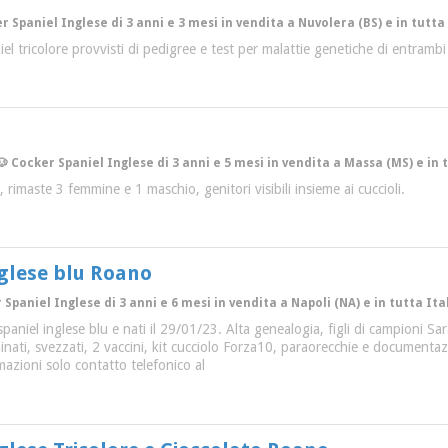
r Spaniel Inglese di 3 anni e 3 mesi in vendita a Nuvolera (BS) e in tutta
el tricolore provvisti di pedigree e test per malattie genetiche di entrambi 
 Cocker Spaniel Inglese di 3 anni e 5 mesi in vendita a Massa (MS) e in t
 rimaste 3 femmine e 1 maschio, genitori visibili insieme ai cuccioli.
glese blu Roano
 Spaniel Inglese di 3 anni e 6 mesi in vendita a Napoli (NA) e in tutta Ita
r spaniel inglese blu e nati il 29/01/23. Alta genealogia, figli di campioni 
inati, svezzati, 2 vaccini, kit cucciolo Forza10, paraorecchie e documentazio
rmazioni solo contatto telefonico al