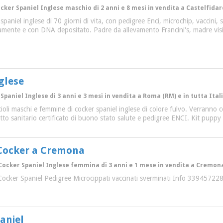
cker Spaniel Inglese maschio di 2 anni e 8 mesi in vendita a Castelfidard
r spaniel inglese di 70 giorni di vita, con pedigree Enci, microchip, vaccini
camente e con DNA depositato. Padre da allevamento Francini's, madre visi
glese
Spaniel Inglese di 3 anni e 3 mesi in vendita a Roma (RM) e in tutta Ital
cioli maschi e femmine di cocker spaniel inglese di colore fulvo. Verranno
tto sanitario certificato di buono stato salute e pedigree ENCI. Kit puppy 
 Cocker a Cremona
Cocker Spaniel Inglese femmina di 3 anni e 1 mese in vendita a Cremona (
 Cocker Spaniel Pedigree Microcippati vaccinati sverminati Info 33945722
aniel