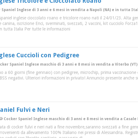
glese Tricolore e Cioccolato Roano
 Spaniel Inglese di 3 anni e 6 mesi in vendita a Napoli (NA) e in tutta Ita
r spaniel inglese cioccolato roano e tricolore roano nati il 24/01/23. Alta g
e canina, iscrizione Enci, sverminati, svezzati, 2 vaccini, kit cucciolo For
 in tutta Italia Per tutte le informazioni
glese Cuccioli con Pedigree
ocker Spaniel Inglese maschio di 3 anni e 8 mesi in vendita a Viterbo (VT) 
no a 60 giorni (fine gennaio) con pedigree, microchip, prima vaccinazione e 
BSS negativi. Ulteriori informazioni in privato! Annuncio presente anche su a
aniel Fulvi e Neri
🐶 Cocker Spaniel Inglese maschio di 3 anni e 8 mesi in vendita a Casale 
lata di cocker fulvi e neri nati a fine novembre,saranno svezzati a fine ge
rovenienti da allevamento 100% Italiano nei pressi di Alessandria. Registra