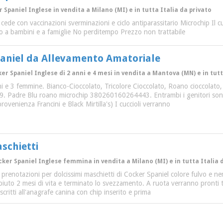
r Spaniel Inglese in vendita a Milano (MI) e in tutta Italia da privato
si cede con vaccinazioni sverminazioni e ciclo antiparassitario Microchip Il 
to a bambini e a famiglie No perditempo Prezzo non trattabile
paniel da Allevamento Amatoriale
er Spaniel Inglese di 2 anni e 4 mesi in vendita a Mantova (MN) e in tutt
i e 3 femmine. Bianco-Cioccolato, Tricolore Cioccolato, Roano cioccolato,
Padre Blu roano microchip 380260160264443. Entrambi i genitori sono se
rovenienza Francini e Black Mirtilla's) I cuccioli verranno
schietti
cker Spaniel Inglese femmina in vendita a Milano (MI) e in tutta Italia 
 prenotazioni per dolcissimi maschietti di Cocker Spaniel colore fulvo e n
o 2 mesi di vita e terminato lo svezzamento. A ruota verranno pronti tutt
ritti all'anagrafe canina con chip inserito e prima