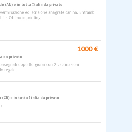
o (AN) e in tutta Italia da privato
, sverminazione ed iscrizione anagrafe canina. Entrambi i
bile. Ottimo imprinting
1000 €
ia da privato
 consegnati dopo 8o giorni con 2 vaccinazioni
in regalo
CR) e in tutta Italia da privato
87