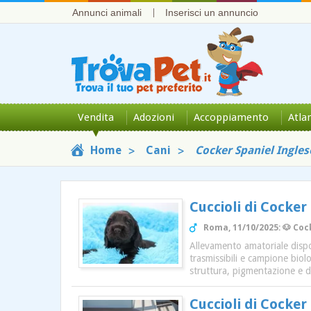
Annunci animali
Inserisci un annuncio
Vendita
Adozioni
Accoppiamento
Atla
Home
Cani
Cocker Spaniel Ingles
Cuccioli di Cocker
Roma, 11/10/2025: 🐶 Coc
Allevamento amatoriale dispone
trasmissibili e campione biol
struttura, pigmentazione e de
Cuccioli di Cocker