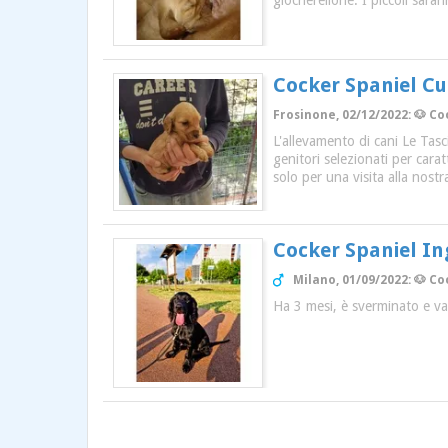
giocherellone. I piccoli saran
Cocker Spaniel Cuc
Frosinone, 02/12/2022: 🐶 Co
L'allevamento di cani Le Tasc
genitori selezionati per carat
solo per una visita alla nostr
Cocker Spaniel In
Milano, 01/09/2022: 🐶 Co
Ha 3 mesi, è sverminato e vac