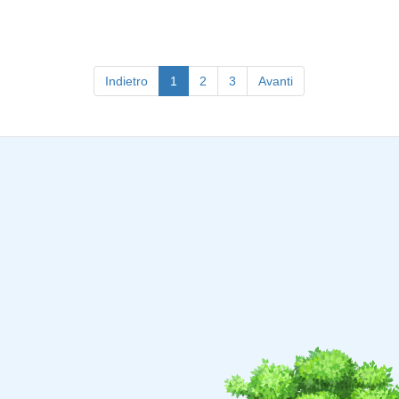
(current)
Indietro
1
2
3
Avanti