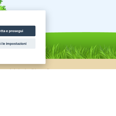
tta e prosegui
i le impostazioni
nunci altri animali in vendita
celli Pappagalli
Roditori Cincillà
ttili Tartarughe
Conigli Nani Colorati
nigli Ariete Nano
Conigli Ariete Testa Di Leone
celli Altri uccelli
Pesci Altri pesci acqua dolce
ttili Serpenti
Uccelli Canarini
valli Frisone
Animali da Cortile Caprini
Facebook
|
Twitter
© 2014 - 2026
TrovaPet.it