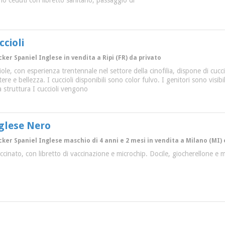
no ceduti con libretto sanitario, passaggio di
cioli
cker Spaniel Inglese in vendita a Ripi (FR) da privato
iole, con esperienza trentennale nel settore della cinofilia, dispone di cucc
tere e bellezza. I cuccioli disponibili sono color fulvo. I genitori sono vis
a struttura I cuccioli vengono
glese Nero
cker Spaniel Inglese maschio di 4 anni e 2 mesi in vendita a Milano (MI) e
cinato, con libretto di vaccinazione e microchip. Docile, giocherellone e 