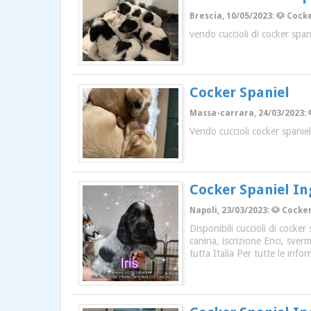
Brescia, 10/05/2023: 🐶 Cocke
vendo cuccioli di cocker spani
Cocker Spaniel
Massa-carrara, 24/03/2023: 
Vendo cuccioli cocker spaniel,
Cocker Spaniel In
Napoli, 23/03/2023: 🐶 Cocker
Disponibili cuccioli di cocke
canina, iscrizione Enci, sverm
tutta Italia Per tutte le info