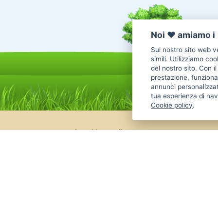
Noi ♥️ amiamo i 
Sul nostro sito web ve
simili. Utilizziamo co
del nostro sito. Con i
prestazione, funzional
annunci personalizzat
tua esperienza di nav
Cookie policy
.
Annunci Cani in vendita
Cani Boxer
Cani Golden Retriever
Cani Chihuahua
Cani Maltese
Cani Labrador
Cani Altra Razza
Cani Jack Russel
Cani Border Collie
Cani Pastore Tedesco
Cani American
Cani Barboncino
Cani Cane Corso
Annunci animali
Inserisci un annuncio
Come 