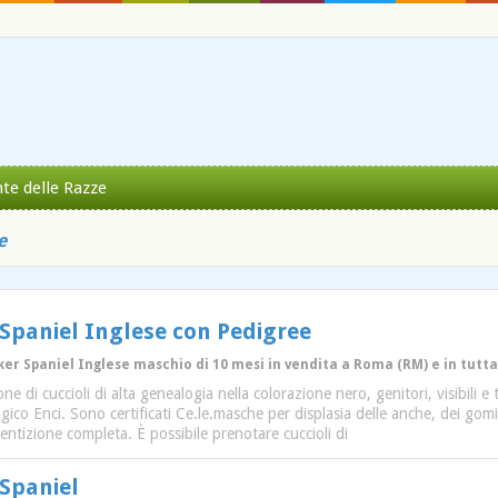
nte delle Razze
e
 Spaniel Inglese con Pedigree
ker Spaniel Inglese maschio di 10 mesi in vendita a Roma (RM) e in tutta
 di cuccioli di alta genealogia nella colorazione nero, genitori, visibili e 
ogico Enci. Sono certificati Ce.le.masche per displasia delle anche, dei gom
ntizione completa. È possibile prenotare cuccioli di
 Spaniel