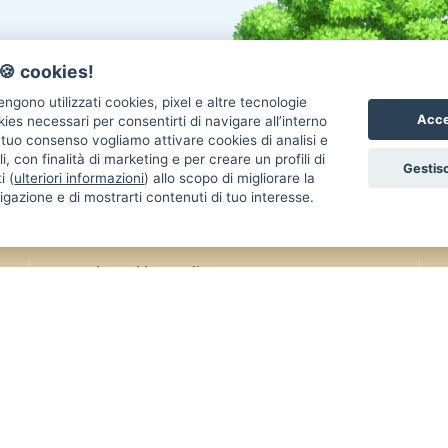
🍪 cookies!
ngono utilizzati cookies, pixel e altre tecnologie
Acce
okies necessari per consentirti di navigare all’interno
l tuo consenso vogliamo attivare cookies di analisi e
i, con finalità di marketing e per creare un profili di
Gestisc
i (
ulteriori informazioni
) allo scopo di migliorare la
igazione e di mostrarti contenuti di tuo interesse.
Annunci Gatti in vendita
An
Gatti Maine Coon
Gatti Siberiano
Uc
Gatti Scottish Fold
Gatti Sphynx
Re
Gatti Persiano
Gatti Bengala
Co
Gatti Ragdoll
Gatti Siamese
Uc
Gatti British
Gatti Exotic
Re
Gatti Sacro Di Birmania
Gatti Altra Razza
Ca
aiutarci