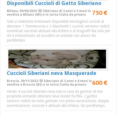
Disponibili Cuccioli di Gatto Siberiano
750 €
Milano, 05/05/2023: 🐱 Siberiano di 3 anni e 5 mesi in
vendita a Milano (MI) e in tutta Italia da privato
Solo a realmente interessati Disponibili meravigliosi cuccioli di
siberiano 1 Femminuccia e 2 Maschietti I cuccioli verranno ceduti
sverminati vaccinati abituati alla lettiera e al tiragraffi Ma solo per
chi è intenxionato ad accudire un animale con amore No
perditempo
Cuccioli Siberiani neva Masquerade
600 €
Brescia, 30/11/2022: 🐱 Siberiano di 3 anni e 8 mesi in
vendita a Brescia (BS) e in tutta Italia da privato
Vendo 4 cuccioli siberiani neva nati in casa da genitori di mia
proprietà entrambi siberiani neva testati fiv/felv. I gattini
saranno ceduti da metà gennaio con prima vaccinazione, doppia
sverminazione, svezzati e abituati alla lettiera. No perditempo.