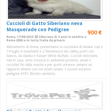
Cuccioli di Gatto Siberiano neva
Masquerade con Pedigree
900 €
Roma, 17/08/2023: 🐱 Siberiano di 3 anni in vendita a
Roma (RM) e in tutta Italia da privato
Allevamento di Roma, presentiamo la cucciolata di Alaska: nati il
14 luglio 6 maschietti e 2 femminucce blu tabby point con
bianco, da Alaska e Fastarr White Buffalo. Cuccioli dolcissimi,
nati in casa, sono cresciuti in ambiente protetto, amati e
coccolati fin dalla nascita e per qusto avranno sempre un
rapporto elitario con noi esseri umani. I cuccioli avranno
pedigree AFEF, libretto sanitario,