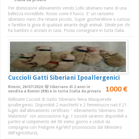
Italia da privato
Per dismissione allevamento vendo Lollo siberiano nano di una
bellezza incredibile. Rosso come il fuoco. E' un rarissimo
siberiano nano che rimane piccolo. Super giocherellone e curioso
e farebbe la gioia di qualsiasi amante degli animali. Ideale per chi
ha bambini o anziani in casa. Posso consegnare in tutta Italia.
Cuccioli Gatti Siberiani Ipoallergenici
1000 €
Rimini, 26/07/2024: 🐱 Siberiano di 2 anni in
vendita a Rimini (RN) e in tutta Italia da privato
Bellissimi Cuccioli di Gatto Siberiano Neva Masquerade
ipoallergenici. Disponibili 2 maschietti e 2 femminucce nati il 21
luglio dall'allevamento certificato " Allevamento Siberiano Dei
Malatesta" con associazione Agi. I cuccioli saranno disponibili a
partire al compimento del 90 esimo giorno e ceduti da
compagnia con Pedigree Agi/Wcf (riconosciuto dal Ministero
dell'agricoltura),