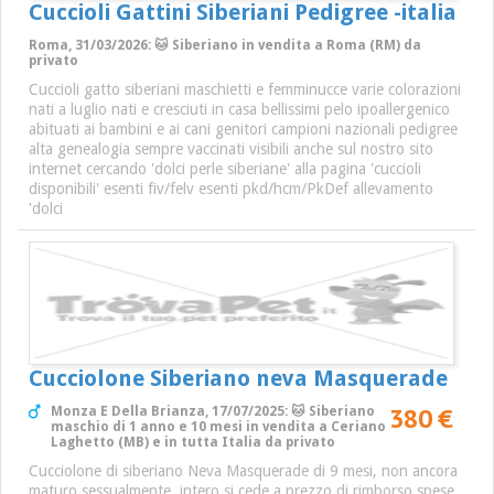
Cuccioli Gattini Siberiani Pedigree -italia
Roma, 31/03/2026: 🐱 Siberiano in vendita a Roma (RM) da
privato
Cuccioli gatto siberiani maschietti e femminucce varie colorazioni
nati a luglio nati e cresciuti in casa bellissimi pelo ipoallergenico
abituati ai bambini e ai cani genitori campioni nazionali pedigree
alta genealogia sempre vaccinati visibili anche sul nostro sito
internet cercando 'dolci perle siberiane' alla pagina 'cuccioli
disponibili' esenti fiv/felv esenti pkd/hcm/PkDef allevamento
'dolci
Cucciolone Siberiano neva Masquerade
380 €
Monza E Della Brianza, 17/07/2025: 🐱 Siberiano
maschio di 1 anno e 10 mesi in vendita a Ceriano
Laghetto (MB) e in tutta Italia da privato
Cucciolone di siberiano Neva Masquerade di 9 mesi, non ancora
maturo sessualmente, intero si cede a prezzo di rimborso spese.