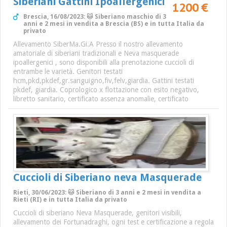
Siberiani Gattini Ipoallergenici
1200 €
Brescia, 16/08/2023: 🐱 Siberiano maschio di 3
anni e 2 mesi in vendita a Brescia (BS) e in tutta Italia da
privato
Allevamento SiberMa.Gi.A Presso il nostro allevamento
amatoriale di siberiani tradizionali e Neva masquerade
ipoallergenici , sono disponibili alla prenotazione cuccioli di
entrambe le varietà. Genitori testati
hcm,pkd,pkdef,gr.sanguigno,fiv,felv,giardia. Gattini testati
pkdef, giardia. Coprologico x flottazione con esito negativo,
libretto sanitario, certificato assenza anomalie, certificato
Cuccioli di Siberiano neva Masquerade
Rieti, 30/06/2023: 🐱 Siberiano di 3 anni e 2 mesi in vendita a
Rieti (RI) e in tutta Italia da privato
Cuccioli di siberiano Neva Masquerade, genitori visibili,
allevamento dei Fortunadraghi, ogni test e certificazione a regola