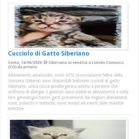
Cucciolo di Gatto Siberiano
Como, 18/06/2024: 🐱 Siberiano in vendita a Limido Comasco
(CO) da privato
Allevamento amatoriale, socio AFSI (Associazione felina della
Svizzera Italiana) sono disponibili bellissimi cuccioli di gatto
Siberiano, unica razza ipoallergenica adatta a persone che
soffrono di allergie. I genitori sono visibili in allevamento e nella
loro genealogia hanno gatti provenienti dai migliori allevamenti
russi, polacchi e tedeschi; sono testati ed esenti dalle malattie
infettive