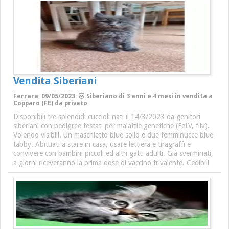
Vendita Siberiani
Ferrara, 09/05/2023: 🐱 Siberiano di 3 anni e 4 mesi in vendita a
Copparo (FE) da privato
Disponibili tre splendidi cuccioli nati il 14/3/2023 da genitori
siberiani con pedigree testati per malattie genetiche (FeLV, filv).
Volendo visibili. Un maschietto blue solid e due femminucce blue
tabby. Abituati a stare in casa, usare lettiera e tiragraffi e
convivere con bambini piccoli ed altri gatti adulti. Già sverminati,
a giorni riceveranno la prima dose di vaccino trivalente. Cedibili