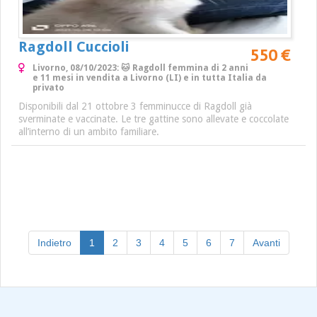
Ragdoll Cuccioli
550 €
Livorno, 08/10/2023: 🐱 Ragdoll femmina di 2 anni
e 11 mesi in vendita a Livorno (LI) e in tutta Italia da
privato
Disponibili dal 21 ottobre 3 femminucce di Ragdoll già
sverminate e vaccinate. Le tre gattine sono allevate e coccolate
all’interno di un ambito familiare.
(current)
Indietro
1
2
3
4
5
6
7
Avanti