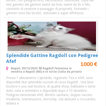
bicolor, con pedigree Anfi, vaccinazioni, sverminati, copia dei
test genetici dei genitori esenti da hcm, esenti da fiv e felv,
contratto di cessione e passaggio di proprietà. Entrambi i
genitori sono blu bicolor, dolcissimi e super affettuosi.
Splendide Gattine Ragdoll con Pedigree
Afef
1000 €
Napoli, 05/12/2023: 🐱 Ragdoll femmina in
vendita a Napoli (NA) e in tutta Italia da privato
Presso l' allevamento Capridolls, registrato Tica e Afef, sono
disponibili due splendide cucciole di razza Ragdoll . Una blue
bicolore e una seal bicolore, di qualità show, bellissime e tanto
dolci, nate a settembre e disponibili dopo il 10 dicembre.
Pedigree ministeriale Afef, libretto sanitario, doppio vaccino
trivalente, sverminazioni, microchip. Già abituate a croccantini,
lettiera e