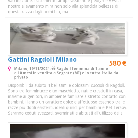
vaccinazione, trattamento antiparassitario e pedigree AFSI. Il
nostro allevamento mira non solo alla splendida bellezza di
questa razza dagli occhi blu, ma
Gattini Ragdoll Milano
580 €
Milano, 19/11/2024: 🐱 Ragdoll femmina di 1 anno
e 10 mesi in vendita a Segrate (MI) e in tutta Italia da
privato
Disponibili da subito 4 bellissimi e dolcissimi cuccioli di Ragdoll.
Sono tre femminucce e un maschietto, nati e cresciuti in casa,
insieme ai genitori, in ambiente familiare a stretto contatto con
bambini. Hanno un carattere dolce e affettuoso essendo tra le
razze più docili esistenti, ideali quindi per bambini e Pet Terapy.
Saranno ceduti svezzati, sverminati e abituati all'utilizzo della