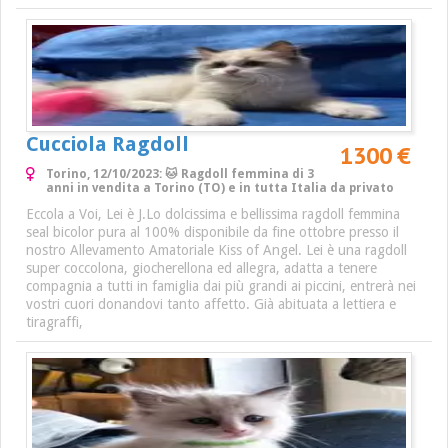
Cucciola Ragdoll
1300 €
Torino, 12/10/2023: 🐱 Ragdoll femmina di 3
anni in vendita a Torino (TO) e in tutta Italia da privato
Eccola a Voi, Lei è J.Lo dolcissima e bellissima ragdoll femmina
seal bicolor pura al 100% disponibile da fine ottobre presso il
nostro Allevamento Amatoriale Kiss of Angel. Lei è una ragdoll
super coccolona, giocherellona ed allegra, adatta a tenere
compagnia a tutti in famiglia dai più grandi ai piccini, entrerà nei
vostri cuori donandovi tanto affetto. Già abituata a lettiera e
tiragraffi,