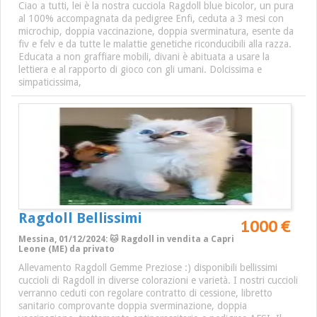
Ciao a tutti, lei è la nostra cucciola Ragdoll blue bicolor, un pura
al 100% accompagnata da pedigree Enfi, ceduta a 3 mesi con
microchip, doppia vaccinazione, doppia sverminatura, esente da
fiv e felv e da tutte le malattie genetiche riconducibili alla razza.
Educata a non graffiare mobili, divani è abituata a usare la
lettiera e al rapporto di gioco con gli umani. Dolcissima e
simpaticissima,
Ragdoll Bellissimi
1000 €
Messina, 01/12/2024: 🐱 Ragdoll in vendita a Capri
Leone (ME) da privato
Allevamento Ragdoll Gemme Preziose :) disponibili bellissimi
cuccioli di Ragdoll in diverse colorazioni e varietà. I nostri cuccioli
verranno ceduti con regolare contratto di cessione, libretto
sanitario comprovante doppia sverminazione, doppia