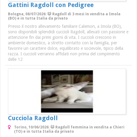
Gattini Ragdoll con Pedigree
Bologna, 08/07/2026: 🐱 Ragdoll di 3 mesi in vendita a Imola
(BO) e in tutta Italia da privato
Presso il nostro allevamento familiare Calemon, a Imola (BO),
sono disponibili splendidi cuccioli Ragdoll, allevati con passione e
attenzione fin dai primi giorni di vita. I cuccioli crescono in
ambiente domestico, a stretto contatto con la famiglia, per
favorire un carattere dolce, equilibrato e socievole, tipico della
razza. I cuccioli verranno affidati non prima del compimento
delle 12
Cucciola Ragdoll
Torino, 10/06/2026: 🐱 Ragdoll femmina in vendita a Chieri
(TO) e in tutta Italia da privato