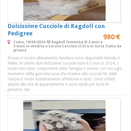
Dolcissime Cucciole di Ragdoll con
Pedigree
980 €
Como, 19/05/2024: 🐱 Ragdoll femmina di 2 anni e
5 mesi in vendita a Lurate Caccivio (CO) e in tutta Italia da
privato
Presso il nostro allevamento familiare sono disponibili Wendy e
Nellie, le ultime due dolcissime cucciole nate il 3 marzo 2024. I
nostri mici sono componenti della famiglia e vivono con noi ogni
momento della giornata cosa che insieme alle coccole fin dalla
nascita li rende estremamente affettuosi e dolci. Sono infatti
adatte alla vita di appartamento e sono ideali per tutte le
persone, dai