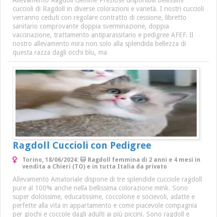
Allevamento Ragdoll Gemme Preziose disponibili bellissimi
cuccioli di Ragdoll in diverse colorazioni e varietà. I nostri cuccioli
verranno ceduti con regolare contratto di cessione, libretto
sanitario comprovante doppia sverminazione, doppia
vaccinazione, trattamento antiparassitario e pedigree AFEF. Il
nostro allevamento mira non solo alla splendida bellezza di
questa razza dagli occhi blu, ma
Ragdoll Cuccioli con Pedigree
Torino, 18/06/2024: 🐱 Ragdoll femmina di 2 anni e 4 mesi in
vendita a Chieri (TO) e in tutta Italia da privato
Allevamento Amatoriale dispone di tre splendide cucciole ragdoll
pure al 100% anche nella bellissima colorazione mink. Sono
super dolcissime, educatissime, coccolone e socievoli, adatte e
perfette alla vita in appartamento e come piacevole compagnia
per giochi e coccole dagli adulti ai più piccini. Sono ragdoll e