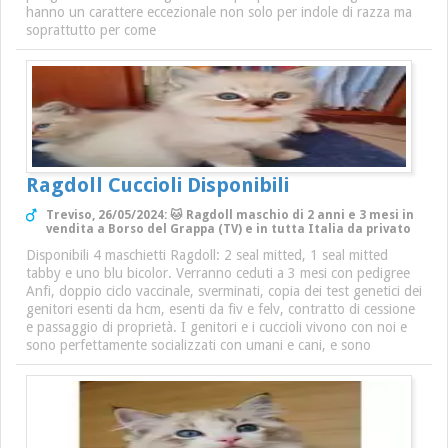
hanno un carattere eccezionale non solo per indole di razza ma
soprattutto per come
Ragdoll Cuccioli Disponibili
Treviso, 26/05/2024: 🐱 Ragdoll maschio di 2 anni e 3 mesi in
vendita a Borso del Grappa (TV) e in tutta Italia da privato
Disponibili 4 maschietti Ragdoll: 2 seal mitted, 1 seal mitted
tabby e uno blu bicolor. Verranno ceduti a 3 mesi con pedigree
Anfi, doppio ciclo vaccinale, sverminati, copia dei test genetici dei
genitori esenti da hcm, esenti da fiv e felv, contratto di cessione
e passaggio di proprietà. I genitori e i cuccioli vivono con noi e
sono perfettamente socializzati con umani e cani, e sono