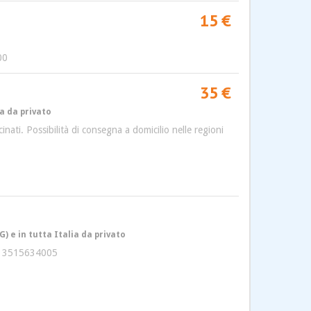
15 €
00
35 €
ia da privato
inati. Possibilità di consegna a domicilio nelle regioni
 e in tutta Italia da privato
App 3515634005