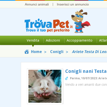
Annunci animali
Inserisci un annuncio
Vendita
Adozioni
Accoppiamento
Atla
Home
Conigli
Ariete Testa Di Le
Conigli nani Testa
Parma, 10/07/2023: Ariet
Vendo a veri amanti due conig