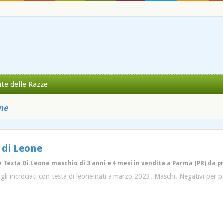
nte delle Razze
one
 di Leone
e Testa Di Leone maschio di 3 anni e 4 mesi in vendita a Parma (PR) da p
li incrociati con testa di leone nati a marzo 2023. Maschi. Negativi per par