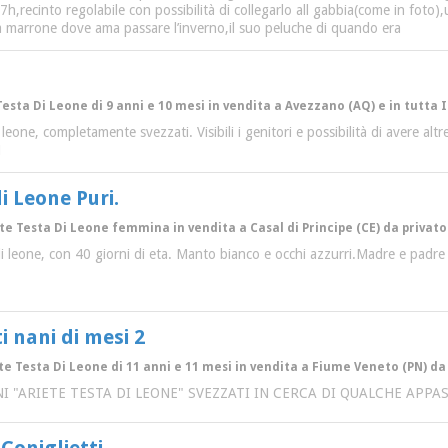
,recinto regolabile con possibilità di collegarlo all gabbia(come in foto),u
a marrone dove ama passare l’inverno,il suo peluche di quando era
 Testa Di Leone di 9 anni e 10 mesi in vendita a Avezzano (AQ) e in tutta I
leone, completamente svezzati. Visibili i genitori e possibilità di avere alt
1
i Leone Puri.
ete Testa Di Leone femmina in vendita a Casal di Principe (CE) da privato
di leone, con 40 giorni di eta. Manto bianco e occhi azzurri.Madre e padre va
i nani di mesi 2
te Testa Di Leone di 11 anni e 11 mesi in vendita a Fiume Veneto (PN) da
NI "ARIETE TESTA DI LEONE" SVEZZATI IN CERCA DI QUALCHE AP