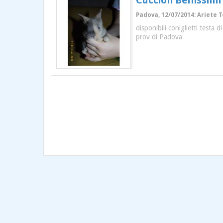
Cuccioli Bellissimi
Padova, 12/07/2014: Ariete T
disponibili coniglietti testa
prov di Padova