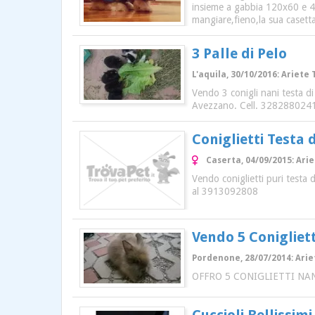
insieme a gabbia 120x60 e 47h
mangiare,fieno,la sua casett
3 Palle di Pelo
L'aquila, 30/10/2016: Ariete
Vendo 3 conigli nani testa di 
Avezzano. Cell. 328288024
Coniglietti Testa d
Caserta, 04/09/2015: Ari
Vendo coniglietti puri testa 
al 3913092808
Vendo 5 Conigliett
Pordenone, 28/07/2014: Arie
OFFRO 5 CONIGLIETTI NA