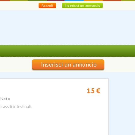
Accedi
Inserisci un annuncio
Inserisci un annuncio
15 €
rivato
assiti intestinali.