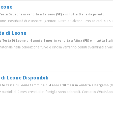
 Leone
Testa Di Leone in vendita a Salzano (VE) e in tutta Italia da privato
one. Possibilità di visionare i genitori. Ritiro a Salzano. Prezzo cad. € 15,
ta di Leone
 Testa Di Leone di 4 anni e 3 mesi in vendita a Atina (FR) e in tutta Ital
toriale nella colorazione fulvo e cincillá verranno ceduti sverminati e vacc
 di Leone Disponibili
ete Testa Di Leone femmina di 4 anni e 10 mesi in vendita a Bergamo (BG)
ne cuccioli di 2 mesi cresciuti in famiglia sono adorabili. Contatto Whats