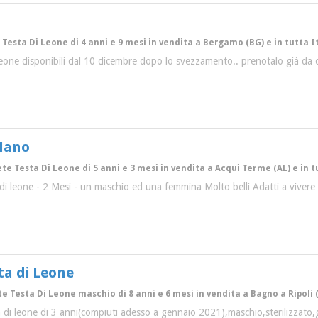
Testa Di Leone di 4 anni e 9 mesi in vendita a Bergamo (BG) e in tutta I
i leone disponibili dal 10 dicembre dopo lo svezzamento.. prenotalo già da
 Nano
ete Testa Di Leone di 5 anni e 3 mesi in vendita a Acqui Terme (AL) e in t
a di leone - 2 Mesi - un maschio ed una femmina Molto belli Adatti a vivere
ta di Leone
te Testa Di Leone maschio di 8 anni e 6 mesi in vendita a Bagno a Ripoli (
 di leone di 3 anni(compiuti adesso a gennaio 2021),maschio,sterilizzato,g