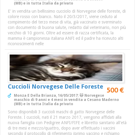
(MB) e in tutta Italia da privato
E' in vendita un bellissimo cucciolo di Norvegese delle foreste, di
colore rosso con bianco. Nato il 20/3/2017, viene ceduto al
compimento del terzo mese di vita, già vaccinato e sverminato
con documento di buona salute, redatto dal veterinario, non più
vecchio di 10 giorni. Oltre ad essere di razza certificata, la
mamma è campionessa italiana ANFI ed il padre ha ricevuto alti
riconoscimenti nelle
Cuccioli Norvegese Delle Foreste
500 €
Monza E Della Brianza, 16/05/2017: 🐱 Norvegese
maschio di 9 anni e 4 mesi in vendita a Cesano Maderno
(MB) e in tutta Italia da privato
Sono disponibili 3 cuccioli maschi di gatto Norvegese delle
Foreste. I cuccioli, nati il 21 marzo 2017, vengono affidati alla
nuova famiglia con Pedigree ANFI/FIFE e libretto sanitario all'età
di tre mesi e mezzo/quattro, dopo aver effettuato i vaccini
secondo il protocollo di riferimento (primo vaccino e richiamo