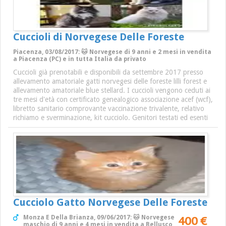
Cuccioli di Norvegese Delle Foreste
Piacenza, 03/08/2017: 🐱 Norvegese di 9 anni e 2 mesi in vendita
a Piacenza (PC) e in tutta Italia da privato
Cuccioli già prenotabili e disponibili da settembre 2017 presso
allevamento amatoriale gatti norvegesi delle foreste lilli forest e
allevamento amatoriale blue stellard. I cuccioli vengono ceduti ai
tre mesi d'età con certificato genealogico associazione acef (wcf),
libretto sanitario comprovante vaccinazione trivalente, relativo
richiamo e sverminazione, kit cucciolo. Genitori testati ed esenti
Cucciolo Gatto Norvegese Delle Foreste
400 €
Monza E Della Brianza, 09/06/2017: 🐱 Norvegese
maschio di 9 anni e 4 mesi in vendita a Bellusco