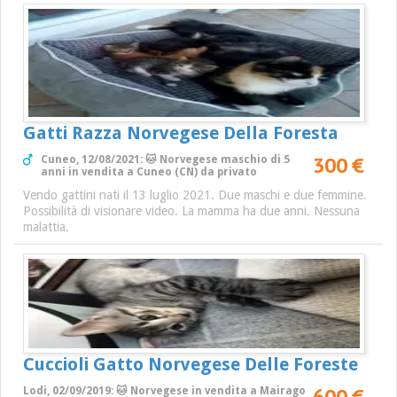
Gatti Razza Norvegese Della Foresta
300 €
Cuneo, 12/08/2021: 🐱 Norvegese maschio di 5
anni in vendita a Cuneo (CN) da privato
Vendo gattini nati il 13 luglio 2021. Due maschi e due femmine.
Possibilità di visionare video. La mamma ha due anni. Nessuna
malattia.
Cuccioli Gatto Norvegese Delle Foreste
600 €
Lodi, 02/09/2019: 🐱 Norvegese in vendita a Mairago