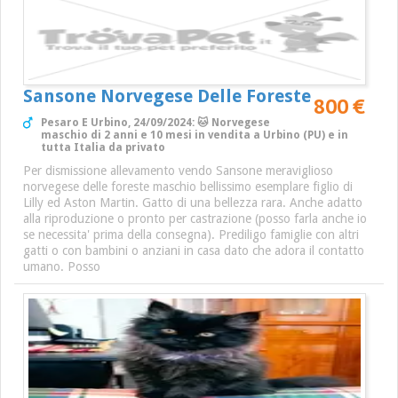
Sansone Norvegese Delle Foreste
800 €
Pesaro E Urbino, 24/09/2024: 🐱 Norvegese
maschio di 2 anni e 10 mesi in vendita a Urbino (PU) e in
tutta Italia da privato
Per dismissione allevamento vendo Sansone meraviglioso
norvegese delle foreste maschio bellissimo esemplare figlio di
Lilly ed Aston Martin. Gatto di una bellezza rara. Anche adatto
alla riproduzione o pronto per castrazione (posso farla anche io
se necessita' prima della consegna). Prediligo famiglie con altri
gatti o con bambini o anziani in casa dato che adora il contatto
umano. Posso