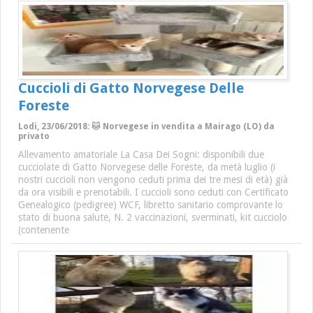
Cuccioli di Gatto Norvegese Delle
Foreste
Lodi, 23/06/2018: 🐱 Norvegese in vendita a Mairago (LO) da
privato
Allevamento amatoriale La Casa Dei Sogni: disponibili due
cucciolate di Gatto Norvegese delle Foreste, da metà luglio (i
nostri cuccioli non vengono ceduti prima dei tre mesi di età) già
da ora visibili e prenotabili. I cuccioli sono ceduti con Certificato
Genealogico (pedigree) WCF, libretto sanitario comprovante lo
stato di buona salute, N. 2 vaccinazioni, sverminati, kit cucciolo
(contenente