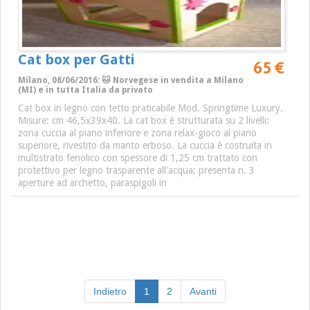
Cat box per Gatti
65 €
Milano, 08/06/2016: 🐱 Norvegese in vendita a Milano
(MI) e in tutta Italia da privato
Cat box in legno con tetto praticabile Mod. Springtime Luxury.
Misure: cm 46,5x39x40. La cat box è strutturata su 2 livelli:
zona cuccia al piano inferiore e zona relax-gioco al piano
superiore, rivestito da manto erboso. La cuccia è costruita in
multistrato fenolico con spessore di 1,25 cm trattato con
protettivo per legno trasparente all'acqua; presenta n. 3
aperture ad archetto, paraspigoli in
(current)
Indietro
1
2
Avanti