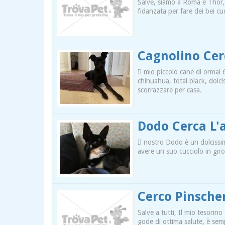
Salve, siamo a Roma e Thor, 
fidanzata per fare dei bei cuc
Cagnolino Cer
Il mio piccolo cane di ormai
chihuahua, total black, dolci
scorrazzare per casa.
Dodo Cerca L
Il nostro Dodo è un dolcissim
avere un suo cucciolo in giro
Cerco Pinsch
Salve a tutti, Il mio tesor
gode di ottima salute, è sem