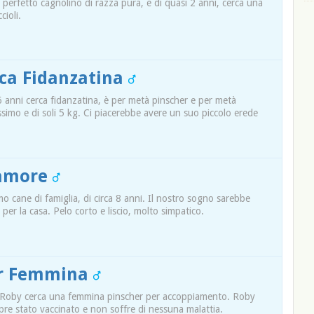
perfetto cagnolino di razza pura, e di quasi 2 anni, cerca una
cioli.
ca Fidanzatina
 6 anni cerca fidanzatina, è per metà pinscher e per metà
ssimo e di soli 5 kg. Ci piacerebbe avere un suo piccolo erede
'amore
o cane di famiglia, di circa 8 anni. Il nostro sogno sarebbe
 per la casa. Pelo corto e liscio, molto simpatico.
er Femmina
ino Roby cerca una femmina pinscher per accoppiamento. Roby
pre stato vaccinato e non soffre di nessuna malattia.