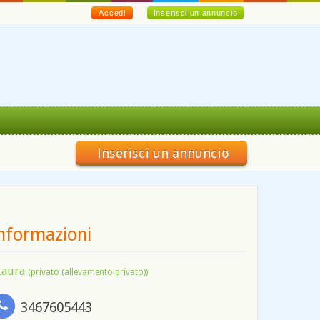
Accedi
Inserisci un annuncio
Inserisci un annuncio
nformazioni
Laura
(privato (allevamento privato))
3467605443