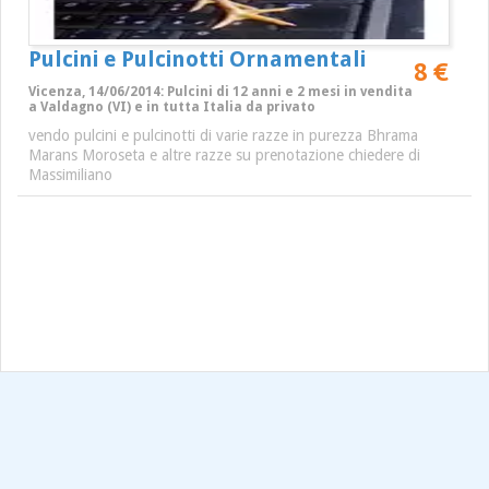
Pulcini e Pulcinotti Ornamentali
8 €
Vicenza, 14/06/2014: Pulcini di 12 anni e 2 mesi in vendita
a Valdagno (VI) e in tutta Italia da privato
vendo pulcini e pulcinotti di varie razze in purezza Bhrama
Marans Moroseta e altre razze su prenotazione chiedere di
Massimiliano