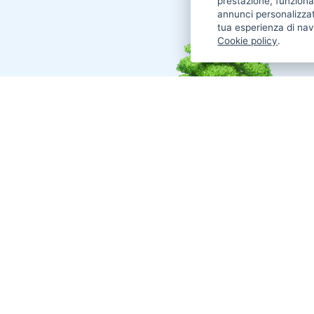
prestazione, funzional
annunci personalizzat
tua esperienza di nav
Cookie policy
.
Annunci Cani in vendita
Cani Boxer
Cani Golden Retriever
Cani Chihuahua
Cani Maltese
Cani Labrador
Cani Altra Razza
Cani Jack Russel
Cani Border Collie
Cani Pastore Tedesco
Cani American
Cani Barboncino
Cani Cane Corso