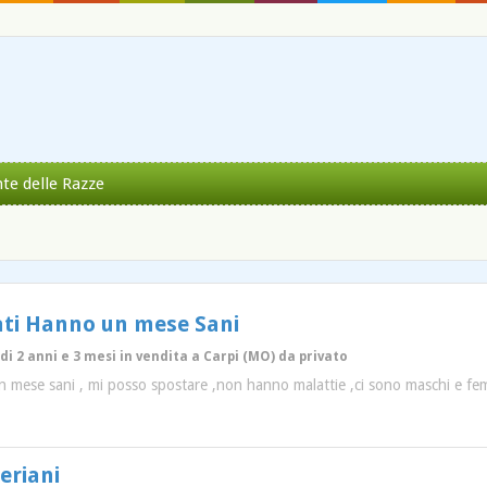
nte delle Razze
ati Hanno un mese Sani
di 2 anni e 3 mesi in vendita a Carpi (MO) da privato
un mese sani , mi posso spostare ,non hanno malattie ,ci sono maschi e 
beriani