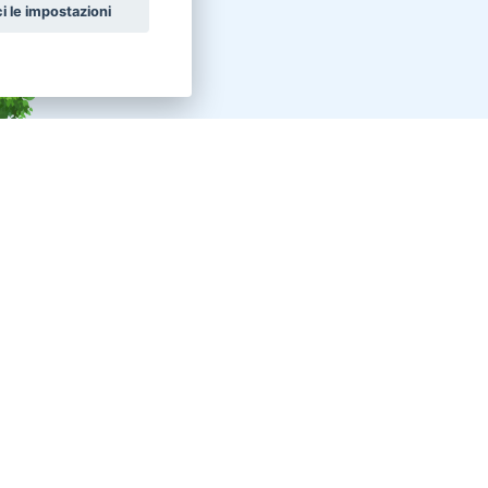
i le impostazioni
nunci altri animali in vendita
celli Pappagalli
Roditori Cincillà
ttili Tartarughe
Conigli Nani Colorati
nigli Ariete Nano
Conigli Ariete Testa Di Leone
celli Altri uccelli
Pesci Altri pesci acqua dolce
ttili Serpenti
Uccelli Canarini
valli Frisone
Animali da Cortile Caprini