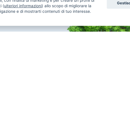
i, con finalità di marketing e per creare un profili di
Gestisc
i (
ulteriori informazioni
) allo scopo di migliorare la
igazione e di mostrarti contenuti di tuo interesse.
Annunci Gatti in vendita
An
Gatti Maine Coon
Gatti Siberiano
Uc
Gatti Scottish Fold
Gatti Sphynx
Re
Gatti Persiano
Gatti Bengala
Co
Gatti Ragdoll
Gatti Siamese
Uc
Gatti British
Gatti Exotic
Re
Gatti Sacro Di Birmania
Gatti Altra Razza
Ca