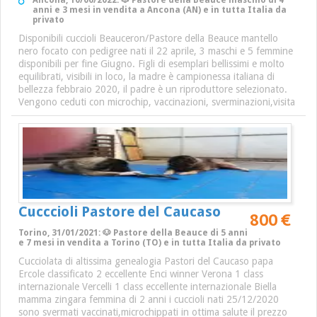
Ancona, 10/06/2022: 🐶 Pastore della Beauce maschio di 4
anni e 3 mesi in vendita a Ancona (AN) e in tutta Italia da
privato
Disponibili cuccioli Beauceron/Pastore della Beauce mantello
nero focato con pedigree nati il 22 aprile, 3 maschi e 5 femmine
disponibili per fine Giugno. Figli di esemplari bellissimi e molto
equilibrati, visibili in loco, la madre è campionessa italiana di
bellezza febbraio 2020, il padre è un riproduttore selezionato.
Vengono ceduti con microchip, vaccinazioni, sverminazioni,visita
Cucccioli Pastore del Caucaso
800 €
Torino, 31/01/2021: 🐶 Pastore della Beauce di 5 anni
e 7 mesi in vendita a Torino (TO) e in tutta Italia da privato
Cucciolata di altissima genealogia Pastori del Caucaso papa
Ercole classificato 2 eccellente Enci winner Verona 1 class
internazionale Vercelli 1 class eccellente internazionale Biella
mamma zingara femmina di 2 anni i cuccioli nati 25/12/2020
sono svermati vaccinati,microchippati in ottima salute il prezzo