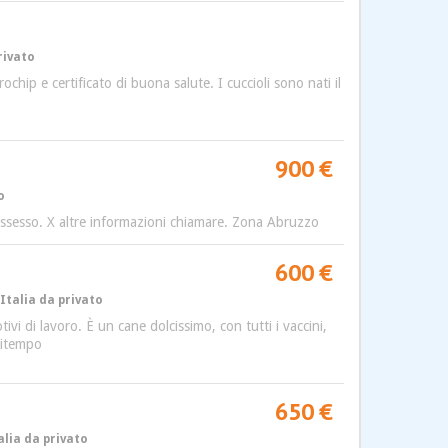
rivato
hip e certificato di buona salute. I cuccioli sono nati il
900 €
o
possesso. X altre informazioni chiamare. Zona Abruzzo
600 €
Italia da privato
i di lavoro. È un cane dolcissimo, con tutti i vaccini,
rditempo
650 €
alia da privato