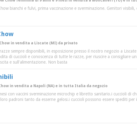
ow Chow femmina di 9 anni e 9 mesi in vendita a Moncalieri (TO) e in tut
how bianchi e fulvi, prima vaccinazione e sverminazione. Genitori visibili, c
 Chow
Chow in vendita a Liscate (MI) da privato
 razze sempre disponibili, in esposizione presso il nostro negozio a Liscat
ndita di cuccioli e conoscenza di tutte le razze, per riuscire a consigliare 
escita e sull'alimentazione. Non basta
ibili
Chow in vendita a Napoli (NA) e in tutta Italia da negozio
mesi con vaccini sverminazione microchip e libretto sanitario.i cuccioli d
ai loro padroni tanto da esserne gelosi.i cuccioli possono essere spediti per