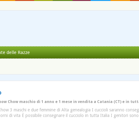
nte delle Razze
o
Chow Chow maschio di 1 anno e 1 mese in vendita a Catania (CT) e in tutt
 Chow 3 maschi e due femmine di Alta genealogia I cuccioli saranno consegna
rni di vita È possibile consegnare il cucciolo in tutta Italia I genitori so