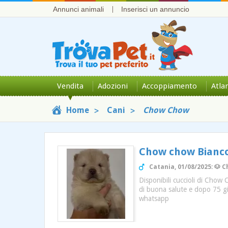
Annunci animali
Inserisci un annuncio
Vendita
Adozioni
Accoppiamento
Atla
Home
Cani
Chow Chow
Chow chow Bianc
Catania, 01/08/2025: 🐶 
Disponibili cuccioli di Chow
di buona salute e dopo 75 gio
whatsapp