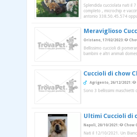
Splendida cucciolata nati il
completo , microchip e vaccin
antonio 338.50.45.574 opp
Meraviglioso Cucci
Oristano, 17/02/2023: 🐶 Ch
Bellissimo cuccioli di pomera
bambini e altri animali domes
Cuccioli di chow 
Agrigento, 26/12/2021: 🐶
Sono 3 bellissimi maschietti
Ultimi Cuccioli di
Napoli, 28/10/2021: 🐶 Chow 
Nati il 12/10/2021. Un Bianco