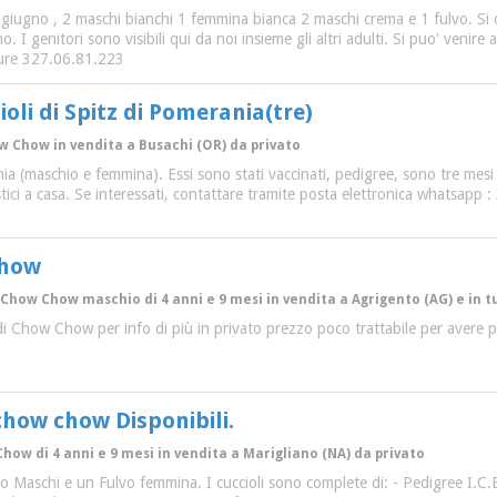
 7 giugno , 2 maschi bianchi 1 femmina bianca 2 maschi crema e 1 fulvo. Si
o. I genitori sono visibili qui da noi insieme gli altri adulti. Si puo' ve
ure 327.06.81.223
oli di Spitz di Pomerania(tre)
ow Chow in vendita a Busachi (OR) da privato
nia (maschio e femmina). Essi sono stati vaccinati, pedigree, sono tre mes
tici a casa. Se interessati, contattare tramite posta elettronica whatsapp
Chow
 Chow Chow maschio di 4 anni e 9 mesi in vendita a Agrigento (AG) e in tu
 di Chow Chow per info di più in privato prezzo poco trattabile per avere
 chow chow Disponibili.
Chow di 4 anni e 9 mesi in vendita a Marigliano (NA) da privato
 Maschi e un Fulvo femmina. I cuccioli sono complete di: - Pedigree I.C.B.D