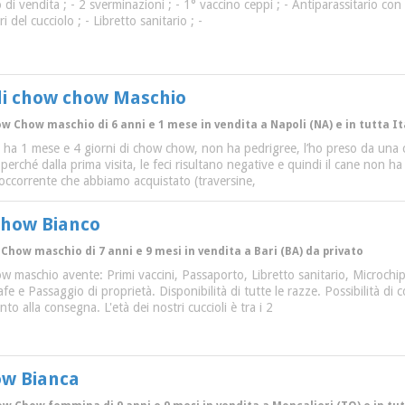
di vendita ; - 2 sverminazioni ; - 1° vaccino ceppi ; - Antiparassitario con d
i del cucciolo ; - Libretto sanitario ; -
 di chow chow Maschio
ow Chow maschio di 6 anni e 1 mese in vendita a Napoli (NA) e in tutta It
 ha 1 mese e 4 giorni di chow chow, non ha pedrigree, l’ho preso da una 
rché dalla prima visita, le feci risultano negative e quindi il cane non ha p
’occorrente che abbiamo acquistato (traversine,
chow Bianco
 Chow maschio di 7 anni e 9 mesi in vendita a Bari (BA) da privato
maschio avente: Primi vaccini, Passaporto, Libretto sanitario, Microchip,
afe e Passaggio di proprietà. Disponibilità di tutte le razze. Possibilità di 
o alla consegna. L'età dei nostri cuccioli è tra i 2
ow Bianca