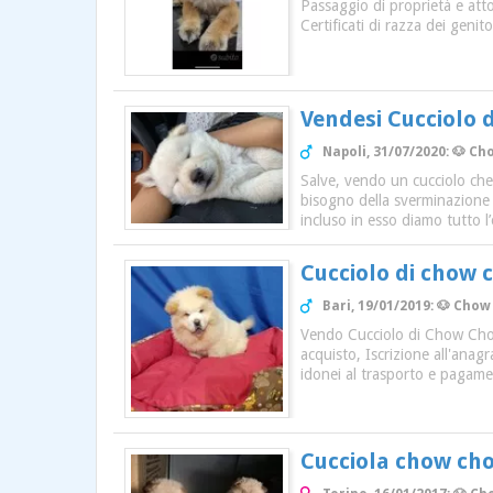
Passaggio di proprietà e atto 
Certificati di razza dei genitor
Vendesi Cucciolo
Napoli, 31/07/2020: 🐶 Ch
Salve, vendo un cucciolo che
bisogno della sverminazione pe
incluso in esso diamo tutto l
Cucciolo di chow 
Bari, 19/01/2019: 🐶 Chow
Vendo Cucciolo di Chow Chow 
acquisto, Iscrizione all'anagr
idonei al trasporto e pagament
Cucciola chow ch