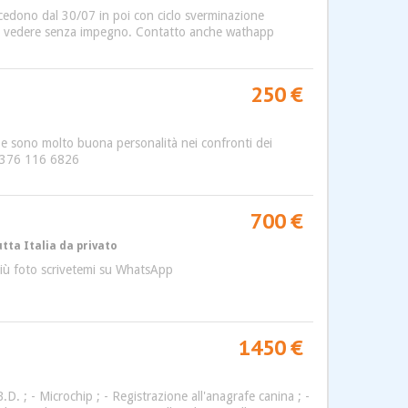
 cedono dal 30/07 in poi con ciclo sverminazione
nire a vedere senza impegno. Contatto anche wathapp
250 €
i e sono molto buona personalità nei confronti dei
 : 376 116 6826
700 €
tta Italia da privato
 più foto scrivetemi su WhatsApp
1450 €
. ; - Microchip ; - Registrazione all'anagrafe canina ; -