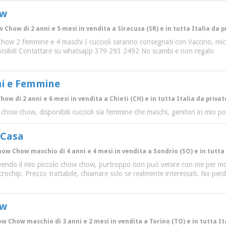
ow
w Chow di 2 anni e 5 mesi in vendita a Siracusa (SR) e in tutta Italia da p
Chow 2 femmine e 4 maschi I cuccioli saranno consegnati con Vaccino, microc
visibili Contattare su whatsapp 379 293 2492 No scambi e non regalo
i e Femmine
how di 2 anni e 6 mesi in vendita a Chieti (CH) e in tutta Italia da privat
za chow chow, disponibili cuccioli sia femmine che maschi, genitori in mio 
 Casa
how Chow maschio di 4 anni e 4 mesi in vendita a Sondrio (SO) e in tutta 
 vendo il mio piccolo chow chow, purtroppo non può venire con me per motiv
icrochip. Prezzo trattabile, chiamare solo se realmente interessati. No pe
ow
ow Chow maschio di 3 anni e 2 mesi in vendita a Torino (TO) e in tutta It