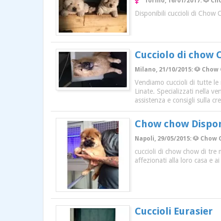
Torino, 16/01/2017: 🐶 Ch
Disponibili cuccioli di Chow C
Cucciolo di chow
Milano, 21/10/2015: 🐶 Chow 
Vendiamo cuccioli di tutte le
Linate. Specializzati nella ve
assistenza e consigli sulla cr
Chow chow Dispon
Napoli, 29/05/2015: 🐶 Chow 
cuccioli di chow chow di tre 
affezionati alla loro casa e 
Cuccioli Eurasier