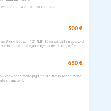
ta Italia da privato
resciuti in casa e di ottimo carattere.
500 €
e via Bruno Buozzi n° 21 (MI) 10 minuti dall'aeroporto di
un cucciolo adatto ad ogni esigenza del cliente, offrendo
650 €
i chow chow sono molto pigri ma allo stesso tempo molto
 info chiamatemi.