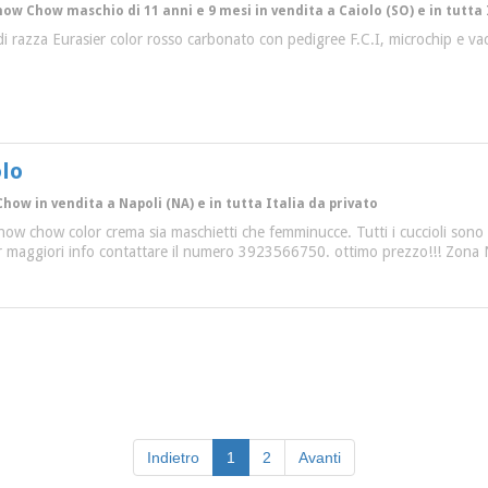
how Chow maschio di 11 anni e 9 mesi in vendita a Caiolo (SO) e in tutta 
i di razza Eurasier color rosso carbonato con pedigree F.C.I, microchip e va
lo
Chow in vendita a Napoli (NA) e in tutta Italia da privato
 chow chow color crema sia maschietti che femminucce. Tutti i cuccioli sono
er maggiori info contattare il numero 3923566750. ottimo prezzo!!! Zona 
(current)
Indietro
1
2
Avanti