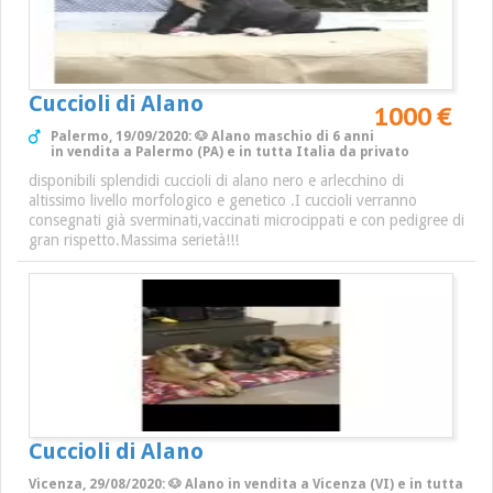
Cuccioli di Alano
1000 €
Palermo, 19/09/2020: 🐶 Alano maschio di 6 anni
in vendita a Palermo (PA) e in tutta Italia da privato
disponibili splendidi cuccioli di alano nero e arlecchino di
altissimo livello morfologico e genetico .I cuccioli verranno
consegnati già sverminati,vaccinati microcippati e con pedigree di
gran rispetto.Massima serietà!!!
Cuccioli di Alano
Vicenza, 29/08/2020: 🐶 Alano in vendita a Vicenza (VI) e in tutta