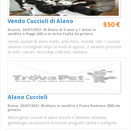
Vendo Cuccioli di Alano
850 €
Arezzo, 24/07/2021: 🐶 Alano di 5 anni e 1 mese in
vendita a Poppi (AR) e in tutta Italia da privato
Vendo cuccioli di alano merle, arlecchino, mantel, neri. I cuccioli
saranno consegnati dopo la metà di agosto, e saranno provvisti
di tutti i vaccini, microchip e libretto sanitario
Alano Cuccioli
Roma, 20/07/2021: 🐶 Alano in vendita a Fiano Romano (RM) da
privato
Meravigliosi cuccioli di alano maschi e femmine altissima
genealogia vaccinazioni iscrizione anagrafe canina e pedigree.