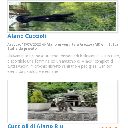
Alano Cuccioli
Arezzo, 13/07/2022: 🐶 Alano in vendita a Arezzo (AR) e in tutta
Italia da privato
allevamento riconosciuto enci, dispone di bellissimi di alano nero,
disponibile una femmina ed un maschio di 4 mesi, completi di
tutti i vaccini microchip libretto sanitario e pedigree. Genitori
esenti da patologie ereditarie
Cuccioli di Alano Blu