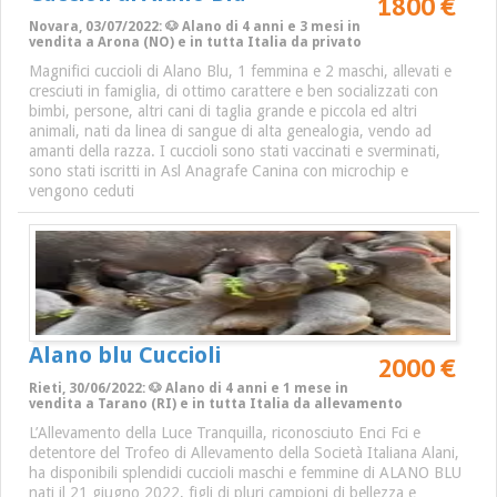
1800 €
Novara, 03/07/2022: 🐶 Alano di 4 anni e 3 mesi in
vendita a Arona (NO) e in tutta Italia da privato
Magnifici cuccioli di Alano Blu, 1 femmina e 2 maschi, allevati e
cresciuti in famiglia, di ottimo carattere e ben socializzati con
bimbi, persone, altri cani di taglia grande e piccola ed altri
animali, nati da linea di sangue di alta genealogia, vendo ad
amanti della razza. I cuccioli sono stati vaccinati e sverminati,
sono stati iscritti in Asl Anagrafe Canina con microchip e
vengono ceduti
Alano blu Cuccioli
2000 €
Rieti, 30/06/2022: 🐶 Alano di 4 anni e 1 mese in
vendita a Tarano (RI) e in tutta Italia da allevamento
L’Allevamento della Luce Tranquilla, riconosciuto Enci Fci e
detentore del Trofeo di Allevamento della Società Italiana Alani,
ha disponibili splendidi cuccioli maschi e femmine di ALANO BLU
nati il 21 giugno 2022, figli di pluri campioni di bellezza e