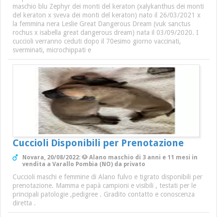
maschio blu Zephyr dei monti del keraton (xalykanthus dei monti
del keraton x sveva dei monti del keraton) nato il 26/03/2021 x
la femmina nera Leslie Great Dangerous Dream (vuk sanctus
rochus x isabella great dangerous dream) nata il 03/09/2020. I
cuccioli verranno ceduti dopo il 70esimo giorno vaccinati,
sverminati, microchippati e
Cuccioli Disponibili per Prenotazione
Novara, 20/08/2022: 🐶 Alano maschio di 3 anni e 11 mesi in
vendita a Varallo Pombia (NO) da privato
Cuccioli maschi e femmine di Alano fulvo e tigrato disponibili per
prenotazione. Mamma e papà campioni e visibili , testati per le
principali patologie ,pedigree . Gradito contatto e conoscenza
diretta .