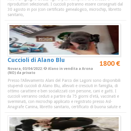
riproduttori selezionati. I cuccioli potranno essere consegnati dal
30 agosto in poi (con certificato genealogico, microchip, libretto
sanitario,
Cuccioli di Alano Blu
1800 €
Novara, 03/04/2022: 🐶 Alano in vendita a Arona
(NO) da privato
Presso l'Allevamento Alani del Parco dei Lagoni sono disponibili
stupendi cuccioli di Alano Blu, allevati e cresciuti in famiglia, di
ottimo carattere e ben socializzati con persone, cani e gatti. I
cuccioli verranno ceduti a partire da 75 giorni d'età, vaccinati e
sverminati, con microchip applicato e registrato presso Asl-
Anagrafe Canina, libretto sanitario, certificato di buona salute e