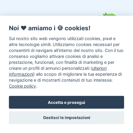
Noi ♥️ amiamo i 🍪 cookies!
Sul nostro sito web vengono utilizzati cookies, pixel e
altre tecnologie simili. Utilizziamo cookies necessari per
consentirti di navigare all’interno del nostro sito. Con il tuo
consenso vogliamo attivare cookies di analisi e
prestazione, funzionali, con finalità di marketing e per
creare un profili di annunci personalizzati (
ulteriori
informazioni
) allo scopo di migliorare la tua esperienza di
navigazione e di mostrarti contenuti di tuo interesse.
Cookie policy
.
Annunci animali
Inserisci un
Accetta e prosegui
annuncio
Come aiutarci
Gestisci le impostazioni
Facebook
|
Twitter
© 2014 - 2026
TrovaPet.it