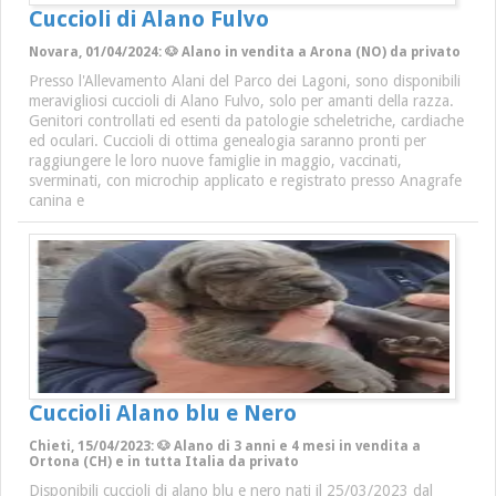
Cuccioli di Alano Fulvo
Novara, 01/04/2024: 🐶 Alano in vendita a Arona (NO) da privato
Presso l'Allevamento Alani del Parco dei Lagoni, sono disponibili
meravigliosi cuccioli di Alano Fulvo, solo per amanti della razza.
Genitori controllati ed esenti da patologie scheletriche, cardiache
ed oculari. Cuccioli di ottima genealogia saranno pronti per
raggiungere le loro nuove famiglie in maggio, vaccinati,
sverminati, con microchip applicato e registrato presso Anagrafe
canina e
Cuccioli Alano blu e Nero
Chieti, 15/04/2023: 🐶 Alano di 3 anni e 4 mesi in vendita a
Ortona (CH) e in tutta Italia da privato
Disponibili cuccioli di alano blu e nero nati il 25/03/2023 dal