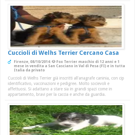
Cuccioli di Welhs Terrier Cercano Casa
Firenze, 08/10/2014: 🐶 Fox Terrier maschio di 12 anni e 1
mese in vendita a San Casciano in Val di Pesa (FI) e in tutta
Italia da privato
Cuccioli di Welhs Terrier già inscritti all'anagrafe caninia, con cip
identificativo, vaccinazioni e pedigree. Molto socievoli e
affettuosi. Si adattano a stare sia in grandi spazi come in
appartamento, bravi per la caccia e anche da guardia.