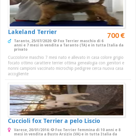
Lakeland Terrier
700 €
Taranto, 25/07/2020: 🐶 Fox Terrier maschio di 6
anni e 7 mesi in vendita a Taranto (TA) e in tutta Italia da
privato
Cucciolone maschio 7 mesi nato e allevato in casa colore grigio
focato ottimo carattere terrier ottima genealogia con genitori e
nonni campioni vaccinato microchip pedigree cerca nuova casa
accogliente
Cuccioli fox Terrier a pelo Liscio
Varese, 20/01/2016: 🐶 Fox Terrier femmina di 10 anni e 8
mesi in vendita a Busto Arsizio (VA) e in tutta Italia da