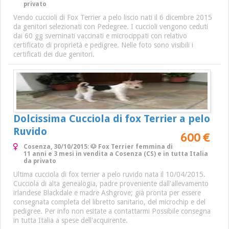
privato
Vendo cuccioli di Fox Terrier a pelo liscio nati il 6 dicembre 2015
da genitori selezionati con Pedegree. I cuccioli vengono ceduti
dai 60 gg sverninati vaccinati e microcippati con relativo
certificato di proprietà e pedigree. Nelle foto sono visibili i
certificati dei due genitori.
Dolcissima Cucciola di fox Terrier a pelo
Ruvido
600 €
Cosenza, 30/10/2015: 🐶 Fox Terrier femmina di
11 anni e 3 mesi in vendita a Cosenza (CS) e in tutta Italia
da privato
Ultima cucciola di fox terrier a pelo ruvido nata il 10/04/2015.
Cucciola di alta genealogia, padre proveniente dall'allevamento
irlandese Blackdale e madre Ashgrove; già pronta per essere
consegnata completa del libretto sanitario, del microchip e del
pedigree. Per info non esitate a contattarmi Possibile consegna
in tutta Italia a spese dell'acquirente.