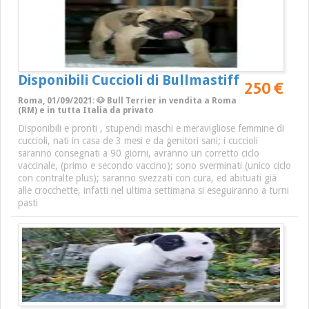
Disponibili Cuccioli di Bullmastiff
250 €
Roma, 01/09/2021: 🐶 Bull Terrier in vendita a Roma
(RM) e in tutta Italia da privato
Disponibili e pronti , stupendi maschi e meravigliose femmine di
cuccioli, nati in casa de 3 mesi e da genitori sani; i cuccioli
saranno consegnati a 90 giorni, avranno un corretto ciclo
vaccinale, (primo e secondo vaccino); sono sverminati (unico ciclo
con contralte plus); saranno svezzati con cura, ed abituati già
alle crocchette, infatti nel ultima settimana si eseguiranno a turni
pasti