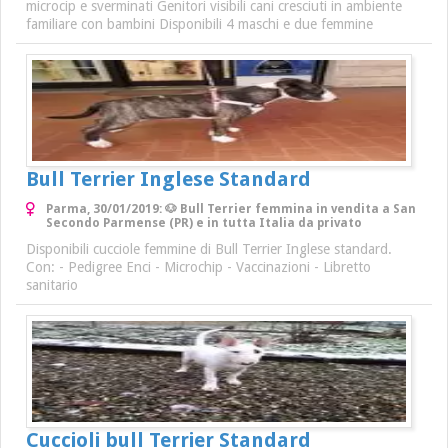
microcip e sverminati Genitori visibili cani cresciuti in ambiente
familiare con bambini Disponibili 4 maschi e due femmine
Bull Terrier Inglese Standard
Parma, 30/01/2019: 🐶 Bull Terrier femmina in vendita a San
Secondo Parmense (PR) e in tutta Italia da privato
Disponibili cucciole femmine di Bull Terrier Inglese standard.
Con: - Pedigree Enci - Microchip - Vaccinazioni - Libretto
sanitario
Cuccioli bull Terrier Standard