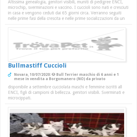
Altissima genealogia, genitori visibili, muniti di pedigree ENCI,
microchip, sverminazioni e vaccino. I cuccioli sono nati e cresciuti
in casa e vengono ceduti dai 65 giorni circa. Verranno seguiti
nelle prime fasi della crescita e nelle prime socializzazioni da un
Bullmastiff Cuccioli
Novara, 10/07/2020: 🐶 Bull Terrier maschio di 6 anni e 1
mese in vendita a Borgomanero (NO) da privato
disponibile a settembre cucciolata maschi e femmine iscritti all
ENCI, figli di campioni di bellezza. genitori visibili. Sverminati e
microcippati.