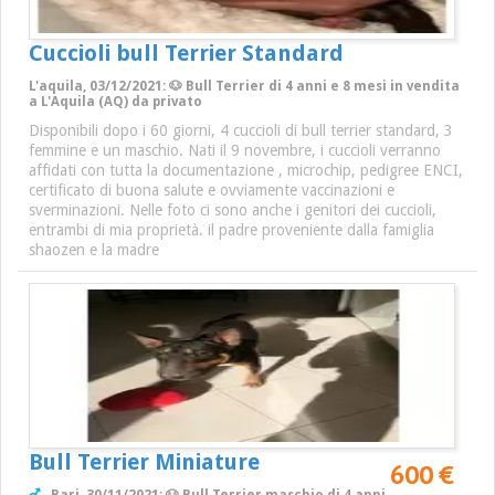
Cuccioli bull Terrier Standard
L'aquila, 03/12/2021: 🐶 Bull Terrier di 4 anni e 8 mesi in vendita
a L'Aquila (AQ) da privato
Disponibili dopo i 60 giorni, 4 cuccioli di bull terrier standard, 3
femmine e un maschio. Nati il 9 novembre, i cuccioli verranno
affidati con tutta la documentazione , microchip, pedigree ENCI,
certificato di buona salute e ovviamente vaccinazioni e
sverminazioni. Nelle foto ci sono anche i genitori dei cuccioli,
entrambi di mia proprietà. il padre proveniente dalla famiglia
shaozen e la madre
Bull Terrier Miniature
600 €