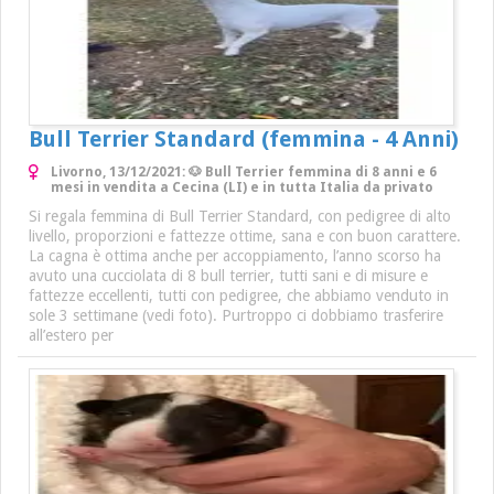
Bull Terrier Standard (femmina - 4 Anni)
Livorno, 13/12/2021: 🐶 Bull Terrier femmina di 8 anni e 6
mesi in vendita a Cecina (LI) e in tutta Italia da privato
Si regala femmina di Bull Terrier Standard, con pedigree di alto
livello, proporzioni e fattezze ottime, sana e con buon carattere.
La cagna è ottima anche per accoppiamento, l’anno scorso ha
avuto una cucciolata di 8 bull terrier, tutti sani e di misure e
fattezze eccellenti, tutti con pedigree, che abbiamo venduto in
sole 3 settimane (vedi foto). Purtroppo ci dobbiamo trasferire
all’estero per