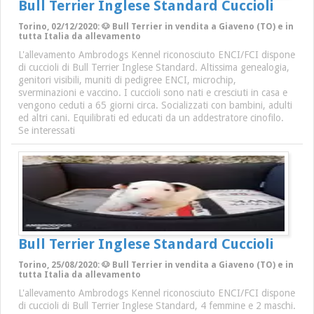
Bull Terrier Inglese Standard Cuccioli
Torino, 02/12/2020: 🐶 Bull Terrier in vendita a Giaveno (TO) e in
tutta Italia da allevamento
L'allevamento Ambrodogs Kennel riconosciuto ENCI/FCI dispone
di cuccioli di Bull Terrier Inglese Standard. Altissima genealogia,
genitori visibili, muniti di pedigree ENCI, microchip,
sverminazioni e vaccino. I cuccioli sono nati e cresciuti in casa e
vengono ceduti a 65 giorni circa. Socializzati con bambini, adulti
ed altri cani. Equilibrati ed educati da un addestratore cinofilo.
Se interessati
Bull Terrier Inglese Standard Cuccioli
Torino, 25/08/2020: 🐶 Bull Terrier in vendita a Giaveno (TO) e in
tutta Italia da allevamento
L'allevamento Ambrodogs Kennel riconosciuto ENCI/FCI dispone
di cuccioli di Bull Terrier Inglese Standard, 4 femmine e 2 maschi.