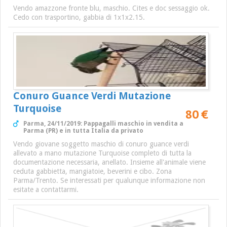
Vendo amazzone fronte blu, maschio. Cites e doc sessaggio ok.
Cedo con trasportino, gabbia di 1x1x2.15.
Conuro Guance Verdi Mutazione
Turquoise
80 €
Parma, 24/11/2019: Pappagalli maschio in vendita a
Parma (PR) e in tutta Italia da privato
Vendo giovane soggetto maschio di conuro guance verdi
allevato a mano mutazione Turquoise completo di tutta la
documentazione necessaria, anellato. Insieme all'animale viene
ceduta gabbietta, mangiatoie, beverini e cibo. Zona
Parma/Trento. Se interessati per qualunque informazione non
esitate a contattarmi.