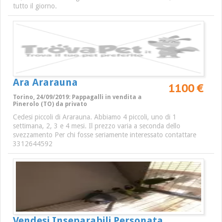
tutto il giorno.
Ara Ararauna
1100 €
Torino, 24/09/2019: Pappagalli in vendita a
Pinerolo (TO) da privato
Cedesi piccoli di Ararauna. Abbiamo 4 piccoli, uno di 1
settimana, 2, 3 e 4 mesi. Il prezzo varia a seconda dello
svezzamento Per chi fosse seriamente interessato contattare
3312644592
Vendesi Inseparabili Personata