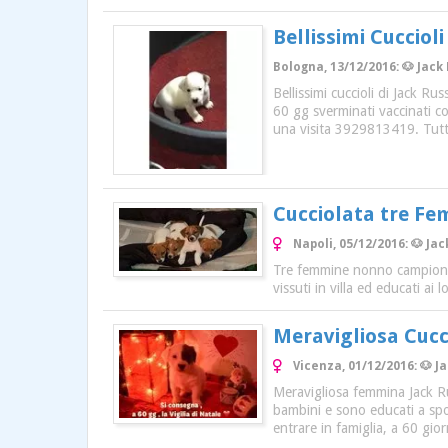
Bellissimi Cuccioli
Bologna, 13/12/2016: 🐶 Jack 
Bellissimi cuccioli di Jack Ru
60 gg sverminati vaccinati c
una visita 3929813419. Tutti 
Cucciolata tre Fe
Napoli, 05/12/2016: 🐶 Ja
Tre femmine nonno campione d
vissuti in villa ed educati 
Meravigliosa Cucc
Vicenza, 01/12/2016: 🐶 J
Meravigliosa femmina Jack Rus
bambini e sono educati a sp
entrare in famiglia, a 60 giorn