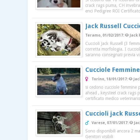
crack rags puma, CH invebrae
enci Pedigree ROI Certificat
Jack Russell Cucci
Teramo, 01/02/2017: 🐶 Jack 
Cuccioli Jack Russell (3 femm
corretta morfologia. I cucciol
saranno consegnati previa visi
Cucciole Femmine 
Torino, 18/01/2017: 🐶 J
si cedono cucciole femmine pe
ahead , keysteel crack rags p
certificato medico veterinario
Cuccioli jack Russ
Varese, 07/01/2017: 🐶 Ja
Sono disponibili ancora 2 mas
Genitori visibili