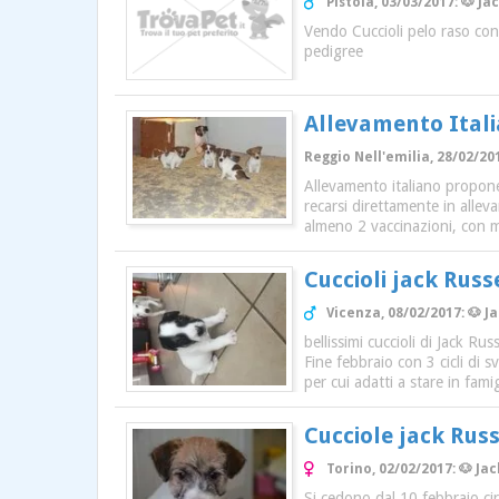
Pistoia, 03/03/2017: 🐶 J
Vendo Cuccioli pelo raso con 
pedigree
Allevamento Italia
Reggio Nell'emilia, 28/02/20
Allevamento italiano propone 
recarsi direttamente in allev
almeno 2 vaccinazioni, con mi
Cuccioli jack Russe
Vicenza, 08/02/2017: 🐶 Ja
bellissimi cuccioli di Jack Ru
Fine febbraio con 3 cicli di s
per cui adatti a stare in fami
Cucciole jack Rus
Torino, 02/02/2017: 🐶 J
Si cedono dal 10 febbraio ci