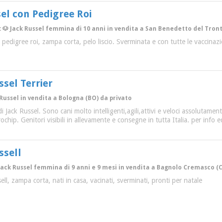
sel con Pedigree Roi
: 🐶 Jack Russel femmina di 10 anni in vendita a San Benedetto del Tronto
edigree roi, zampa corta, pelo liscio. Sverminata e con tutte le vaccinazi
ssel Terrier
 Russel in vendita a Bologna (BO) da privato
i di Jack Russel. Sono cani molto intelligenti,agili,attivi e veloci assolutam
chip. Genitori visibili in allevamente e consegne in tutta Italia. per info 
ssell
Jack Russel femmina di 9 anni e 9 mesi in vendita a Bagnolo Cremasco (C
ssell, zampa corta, nati in casa, vacinati, sverminati, pronti per natale