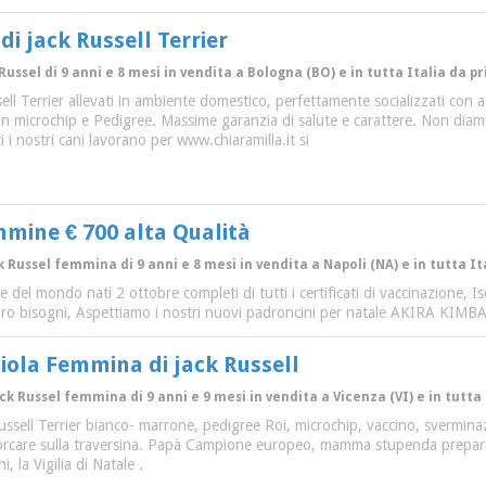
 di jack Russell Terrier
Russel di 9 anni e 8 mesi in vendita a Bologna (BO) e in tutta Italia da p
ssell Terrier allevati in ambiente domestico, perfettamente socializzati con 
on microchip e Pedigree. Massime garanzia di salute e carattere. Non diam
i nostri cani lavorano per www.chiaramilla.it si
mmine € 700 alta Qualità
ck Russel femmina di 9 anni e 8 mesi in vendita a Napoli (NA) e in tutta It
el mondo nati 2 ottobre completi di tutti i certificati di vaccinazione, I
ai loro bisogni, Aspettiamo i nostri nuovi padroncini per natale AKIRA KIM
iola Femmina di jack Russell
ack Russel femmina di 9 anni e 9 mesi in vendita a Vicenza (VI) e in tutta 
sell Terrier bianco- marrone, pedigree Roi, microchip, vaccino, sverminazio
orcare sulla traversina. Papà Campione europeo, mamma stupenda preparat
i, la Vigilia di Natale .