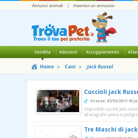
Annunci animali
Inserisci un annuncio
Vendita
Adozioni
Accoppiamento
Atla
Home
Cani
Jack Russel
Cuccioli jack Rus
Firenze, 03/03/2017: 🐶 J
Disponibili cuccioli Jack rus
all'anagrafe canina e pedigr
Tre Maschi di jack