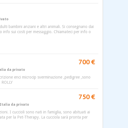
rivato
adulti bambini anziani e altri animali. Si consegnano dai
o info sui costi per messaggio. Chiamateci per info o
700 €
alia da privato
scrizione enci microcip sverminazione ,pedigree ,sono
BA ROLLY
750 €
Italia da privato
ni. I cuccioli sono nati in famiglia, sono abituati ai
a per la Pet-Therapy. La cucciola sarà pronta per