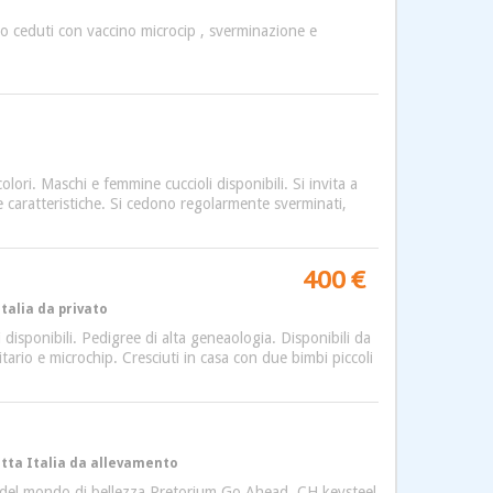
no ceduti con vaccino microcip , sverminazione e
lori. Maschi e femmine cuccioli disponibili. Si invita a
e caratteristiche. Si cedono regolarmente sverminati,
400 €
Italia da privato
ti disponibili. Pedigree di alta geneaologia. Disponibili da
nitario e microchip. Cresciuti in casa con due bimbi piccoli
tutta Italia da allevamento
ne del mondo di bellezza Pretorium Go Ahead, CH keysteel