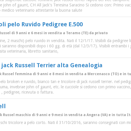
 john of gaunt, CH All Jack's Teresina Saracino Si cedono con: Primo vacc
o medico veterinario attestante la buona salute
oli pelo Ruvido Pedigree E.500
Russel di 9 anni e 6 mesi in vendita a Teramo (TE) da privato
ine, 2 maschi) pelo ruvido in vendita. Nati il 12/1/17. Visibili da pedigree 
i saranno disponibili dopo i 60 gg. di età (dal 12/3/17). Visibili entrambi i g
ta veterinaria, libretto sanitario,
jack Russell Terrier alta Genealogia
ack Russel femmina di 9 anni e 8 mesi in vendita a Mercenasco (TO) e in 
lo broken e ruvido, bianco tan e tricolore di jack russell terrier. nel pedi
uma, invebrae john of gaunt, etc. le cucciole si cedono con primo vaccino, 
 , pedigree, ricevuta o fattura.
ell
ck Russel maschio di 9 anni e 9 mesi in vendita a Angera (VA) e in tutta It
chi tricolore a pelo corto. Nati il 31/10/2016, saranno consegnati con mic