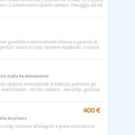
ino 2 sverminazioni Libretto sanitario Passaggio Asl ed
linee genetiche e riconoscimenti ottenuti a garanzia di
enitori, vivono in casa, carattere equilibrato. I cuccioli
tutta Italia da allevamento
gree campioni internazionali di bellezza, pretorium go
sverminazioni , libretto sanitario , microchip, garanzia,
400 €
alia da privato
rochip, iscrizione all'anagrafe e prima vaccinazione.