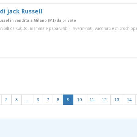
 di jack Russell
Russel in vendita a Milano (MI) da privato
ponibili da subito, mamma e papà visibili. Sverminati, vaccinati e microchipp
(current)
2
3
...
6
7
8
9
10
11
12
13
14