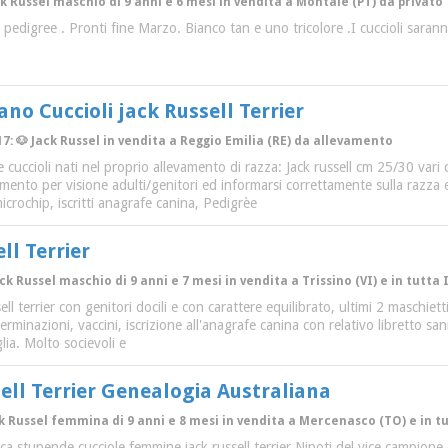
ack Russel maschio di 9 anni e 6 mesi in vendita a Montale (PT) da privato
pedigree . Pronti fine Marzo. Bianco tan e uno tricolore .I cuccioli saran
no Cuccioli jack Russell Terrier
17: 🐶 Jack Russel in vendita a Reggio Emilia (RE) da allevamento
cuccioli nati nel proprio allevamento di razza: Jack russell cm 25/30 vari co
amento per visione adulti/genitori ed informarsi correttamente sulla razza 
crochip, iscritti anagrafe canina, Pedigrèe
ll Terrier
ck Russel maschio di 9 anni e 7 mesi in vendita a Trissino (VI) e in tutta 
ssell terrier con genitori docili e con carattere equilibrato, ultimi 2 maschiet
verminazioni, vaccini, iscrizione all'anagrafe canina con relativo libretto sa
glia. Molto socievoli e
sell Terrier Genealogia Australiana
ack Russel femmina di 9 anni e 8 mesi in vendita a Mercenasco (TO) e in 
rca stupende cucciole femmine jack russell terrier Nipoti del vice campio