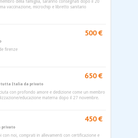
 membro della famiglia, saranno consegnati dopo il 20
ima vaccinazione, microchip e libretto sanitario
500 €
o
de firenze
650 €
tutta Italia da privato
 Cresciuta con profondo amore e dedizione come un membro
cializzazione/educazione materna dopo il 27 novembre.
450 €
a privato
 con noi, comprati in allevamenti con certificazione e