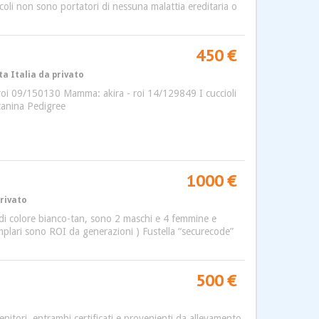
ccoli non sono portatori di nessuna malattia ereditaria o
450 €
ta Italia da privato
e - roi 09/150130 Mamma: akira - roi 14/129849 I cuccioli
 canina Pedigree
1000 €
privato
ido di colore bianco-tan, sono 2 maschi e 4 femmine e
semplari sono ROI da generazioni ) Fustella “securecode”
500 €
genitori, entrambi certificati e provenienti da allevamento,