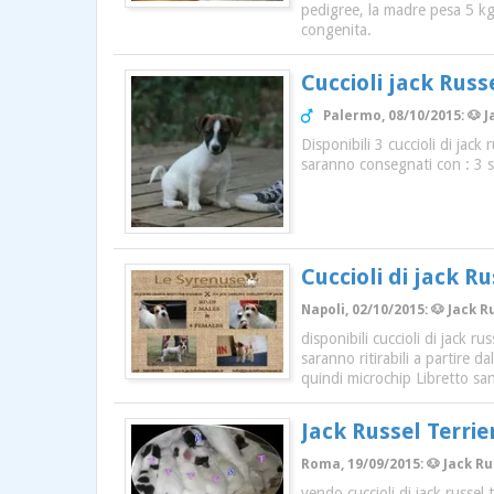
pedigree, la madre pesa 5 kg 
congenita.
Cuccioli jack Russe
Palermo, 08/10/2015: 🐶 J
Disponibili 3 cuccioli di jac
saranno consegnati con : 3 sv
Cuccioli di jack Ru
Napoli, 02/10/2015: 🐶 Jack R
disponibili cuccioli di jack r
saranno ritirabili a partire 
quindi microchip Libretto sa
Jack Russel Terrie
Roma, 19/09/2015: 🐶 Jack Ru
vendo cuccioli di jack russel 