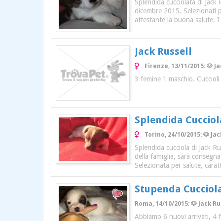
Splendida cucciolata di Jack
dicembre 2015. Selezionati pe
attestante la buona salute. I
Jack Russell
Firenze, 13/11/2015: 🐶 J
3 femine 1 maschio. Cucciol
Splendida Cucciola
Torino, 24/10/2015: 🐶 Ja
Splendida cucciola di Jack R
della famiglia, sarà consegn
Selezionata per salute, carat
Stupenda Cucciol
Roma, 14/10/2015: 🐶 Jack Ru
Abbiamo 6 nuovi arrivati, 4 f