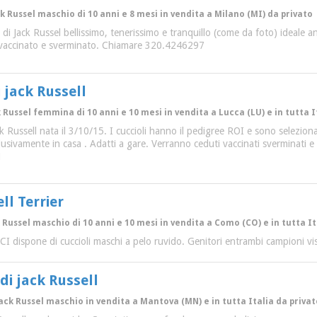
ck Russel maschio di 10 anni e 8 mesi in vendita a Milano (MI) da privato
di Jack Russel bellissimo, tenerissimo e tranquillo (come da foto) ideale 
o, vaccinato e sverminato. Chiamare 320.4246297
 jack Russell
k Russel femmina di 10 anni e 10 mesi in vendita a Lucca (LU) e in tutta I
ck Russell nata il 3/10/15. I cuccioli hanno il pedigree ROI e sono seleziona
sclusivamente in casa . Adatti a gare. Verranno ceduti vaccinati sverminati 
1
ll Terrier
k Russel maschio di 10 anni e 10 mesi in vendita a Como (CO) e in tutta 
I dispone di cuccioli maschi a pelo ruvido. Genitori entrambi campioni visi
 di jack Russell
Jack Russel maschio in vendita a Mantova (MN) e in tutta Italia da privat