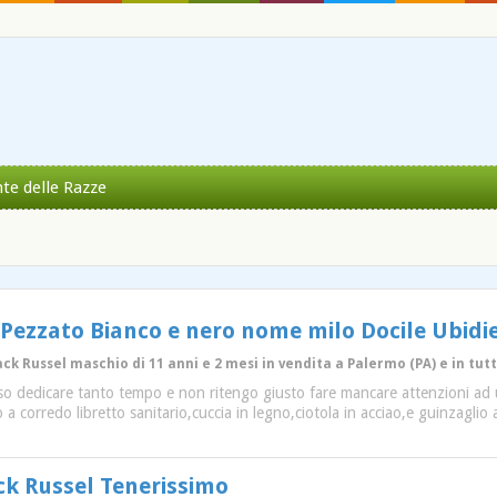
nte delle Razze
r Pezzato Bianco e nero nome milo Docile Ubidi
ack Russel maschio di 11 anni e 2 mesi in vendita a Palermo (PA) e in tutt
so dedicare tanto tempo e non ritengo giusto fare mancare attenzioni ad u
o a corredo libretto sanitario,cuccia in legno,ciotola in acciao,e guinzagli
ck Russel Tenerissimo