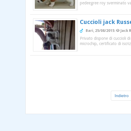
pedeegree roy sverminato va
Cuccioli jack Russ
Bari, 25/08/2015: 🐶 Jack 
Privato dispone di cuccioli d
microchip, certificato di iscr
Indietro