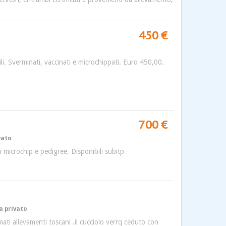
450 €
li. Sverminati, vaccinati e microchippati. Euro 450,00.
700 €
vato
n microchip e pedigree. Disponibili subitp
a privato
ti allevamenti toscani .il cucciolo verrq ceduto con