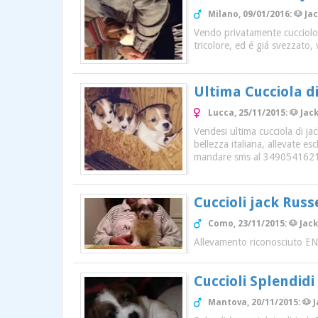
Milano, 09/01/2016: 🐶 Ja
Vendo privatamente cucciolo 
tricolore, ed é giá svezzat
Ultima Cucciola di
Lucca, 25/11/2015: 🐶 Jac
Vendesi ultima cucciola di ja
bellezza italiana, allevate e
mandare sms al 349054162
Cuccioli jack Russe
Como, 23/11/2015: 🐶 Jac
Allevamento riconosciuto ENC
Cuccioli Splendidi
Mantova, 20/11/2015: 🐶 