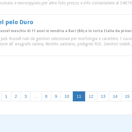
ccinato e microcippato.per altre foto prezzo e info contattatemi al 348
el pelo Duro
Russel maschio di 11 anni in vendita a Bari (BA) e in tutta Italia da priva
i Jack Russell nati da genitori selezionati per morfologia e carattere. I cu
izione all' anagrafe canina, libretto sanitario, pedigree ROI. Genitori visibi
(current)
1
2
3
...
8
9
10
11
12
13
14
15