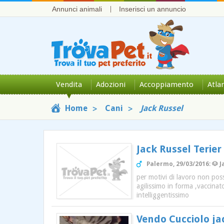
Annunci animali
Inserisci un annuncio
Vendita
Adozioni
Accoppiamento
Atla
Home
Cani
Jack Russel
Jack Russel Terie
Palermo, 29/03/2016: 🐶 J
per motivi di lavoro non pos
agilissimo in forma ,vaccinat
intelliggentissimo
Vendo Cucciolo ja