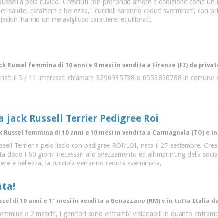
 Russell a pelo ruvido. Cresciuti con profondo amore e dedizione come un
r salute, carattere e bellezza, i cuccioli saranno ceduti sverminati, con pr
 Jackini hanno un meraviglioso carattere: equilibrati,
ack Russel femmina di 10 anni e 9 mesi in vendita a Firenze (FI) da privat
i nati il 5 / 11 interesati chiamare 3290935738 o 0553860788 in comune 
 jack Russell Terrier Pedigree Roi
ck Russel femmina di 10 anni e 10 mesi in vendita a Carmagnola (TO) e in 
ussell Terrier a pelo liscio con pedigree ROI/LOI, nata il 27 settembre.
ata dopo i 60 giorni necessari allo svezzamento ed all’imprinting della so
tere e bellezza, la cucciola verranno ceduta sverminata,
ata!
ssel di 10 anni e 11 mesi in vendita a Genazzano (RM) e in tutta Italia d
emmine e 2 maschi, i genitori sono entrambi visionabili in quanto entrambi