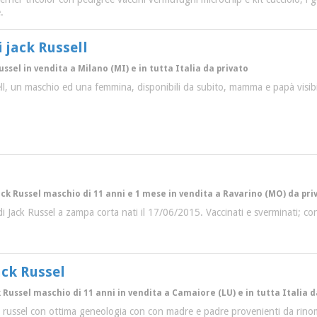
.
i jack Russell
ussel in vendita a Milano (MI) e in tutta Italia da privato
sell, un maschio ed una femmina, disponibili da subito, mamma e papà visibi
ack Russel maschio di 11 anni e 1 mese in vendita a Ravarino (MO) da pri
 di Jack Russel a zampa corta nati il 17/06/2015. Vaccinati e sverminati; co
ack Russel
k Russel maschio di 11 anni in vendita a Camaiore (LU) e in tutta Italia d
k russel con ottima geneologia con con madre e padre provenienti da rinoma