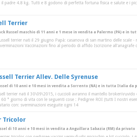
il padre 4.8 kg. Tutti e 8 godono di perfetta fortuna fisica e salute e i pi
ll Terrier
ack Russel maschio di 11 anni e 1 mese in vendita a Palermo (PA) e in tut
k russell terrier nati il 29 giugno Papà: casanova di san martino delle scal
erminazioni Vaccinazioni fino al periodo di affido Iscrizione all'anagrafe
ssell Terrier Allev. Delle Syrenuse
ussel di 10 anni e 10 mesi in vendita a Sorrento (NA) e in tutta Italia da 
ussell terrier nati il 30\09\2015, i cuccioli avranno il mantello broken\ruv
dal 60 ° giorno di vita con le seguenti cose : Pedigree ROI (tutti I nostri e
nitario con: sverminazioni eseguite ogni 14
r Tricolor
ssel di 10 anni e 10 mesi in vendita a Anguillara Sabazia (RM) da privato
terrier tricolor con pedigree vaccini vermufughi microchip e kit cucciolo, i 