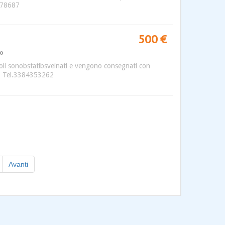
7978687
500 €
to
ccioli sonobstatibsveinati e vengono consegnati con
li , Tel.3384353262
Avanti