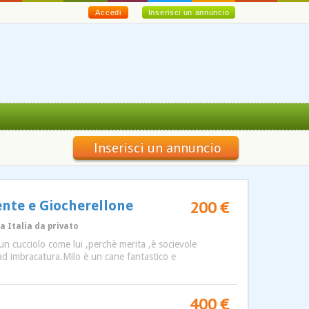
Accedi
Inserisci un annuncio
Inserisci un annuncio
200 €
ente e Giocherellone
a Italia da privato
n cucciolo come lui ,perchè merita ,è socievole
o ad imbracatura.Milo è un cane fantastico e
400 €