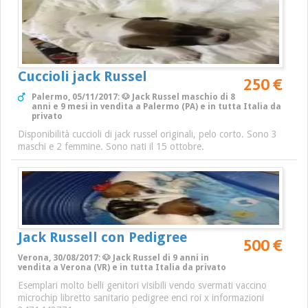
Cuccioli jack Russel
250 €
Palermo, 05/11/2017: 🐶 Jack Russel maschio di 8
anni e 9 mesi in vendita a Palermo (PA) e in tutta Italia da
privato
Disponibilità cuccioli di jack russel originali, pelo corto. Sono 3
maschi e 2 femmine. Sono nati il 15 ottobre.
Jack Russell con Pedigree
500 €
Verona, 30/08/2017: 🐶 Jack Russel di 9 anni in
vendita a Verona (VR) e in tutta Italia da privato
Esemplari molto belli genitori visibili vendo svermati vaccino
microchip libretto sanitario pedigree enci roi x informazioni