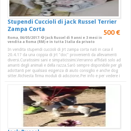
Stupendi Cuccioli di jack Russel Terrier
Zampa Corta
500 €
Roma, 06/05/2017: 🐶 Jack Russel di 9 anni e 3 mesi in
vendita a Roma (RM) e in tutta Italia da privato
In vendita stupendi cuccioli di Jrt zampa corta nati in casa il
20.4.17 da una coppia di Jrt "doc" provenienti da allevamenti
diversi.Curatissimi sani e simpaticissimi.Verranno affidati solo ad
amanti degli animali e della razza.Sarò sempre disponibile per gli
adottanti per qualsiasi esigenza di aiuto consiglio e anche dog
sitter.Richiesta firma moduli di adozione.Per info e per vedere i