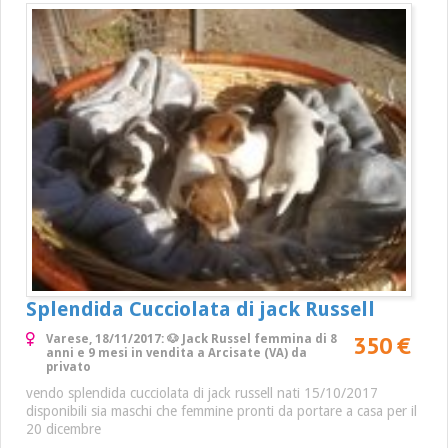
Splendida Cucciolata di jack Russell
350 €
Varese, 18/11/2017: 🐶 Jack Russel femmina di 8
anni e 9 mesi in vendita a Arcisate (VA) da
privato
vendo splendida cucciolata di jack russell nati 15/10/2017
disponibili sia maschi che femmine pronti da portare a casa per il
20 dicembre