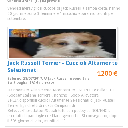
vendita a Vinci (FI) da privato
Vendesi meravigliosi cuccioli di Jack Russell a zampa corta, hanno
20 giorni e sono 3 femmine e 1 maschio e saranno pronti per
settembre.
Jack Russell Terrier - Cuccioli Altamente
Selezionati
1200 €
Salerno, 28/07/2017: 🐶 Jack Russel in vendita a
Battipaglia (SA) da privato
Da rinomato Allevamento Riconosciuto ENCI/FCI e dalla S.I.T
(Societa' Italiana Terriers), nonche' "Socio Allevatore
ENCI",disponibili cuccioli Altamente Selezionati di Jack Russell
Terrier figli diretti di nostri Campioni di
Bellezza/Riproduttori/Sociali tutti con pedegree ROI/ENCI,
esentati da patologie ereditarie genetiche. Si consegnano, dopo
il 60° giorno di vita , muniti di: 1)