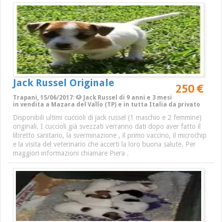
Jack Russel Originale
250 €
Trapani, 15/06/2017: 🐶 Jack Russel di 9 anni e 3 mesi
in vendita a Mazara del Vallo (TP) e in tutta Italia da privato
Disponibili ultimi cuccioli di jack russel (1 maschio e 2 femmine)
originali. I cuccioli già svezzati verranno dati dopo aver fatto il
libretto sanitario, la sverminazione , il primo vaccino, il microchip
e la visita del veterinario che accerti la loro buona salute. Per
maggiori informazioni chiamare Piera .