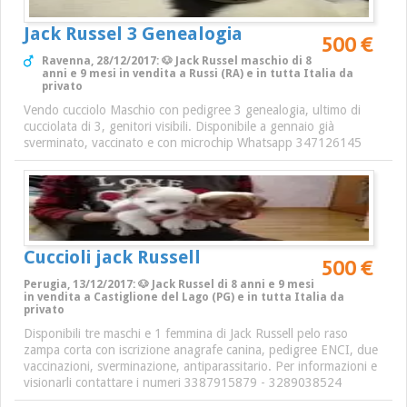
Jack Russel 3 Genealogia
500 €
Ravenna, 28/12/2017: 🐶 Jack Russel maschio di 8
anni e 9 mesi in vendita a Russi (RA) e in tutta Italia da
privato
Vendo cucciolo Maschio con pedigree 3 genealogia, ultimo di
cucciolata di 3, genitori visibili. Disponibile a gennaio già
sverminato, vaccinato e con microchip Whatsapp 347126145
Cuccioli jack Russell
500 €
Perugia, 13/12/2017: 🐶 Jack Russel di 8 anni e 9 mesi
in vendita a Castiglione del Lago (PG) e in tutta Italia da
privato
Disponibili tre maschi e 1 femmina di Jack Russell pelo raso
zampa corta con iscrizione anagrafe canina, pedigree ENCI, due
vaccinazioni, sverminazione, antiparassitario. Per informazioni e
visionarli contattare i numeri 3387915879 - 3289038524