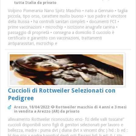
tutta Italia da privato
Volpino Pomerania Nano Spitz Maschio • nato a Gennaio • taglia
piccola, tipo orso, carattere molto buono • suo padre è vincitore
della Russia • ha controlli sanitari completi • documenti FCI •
prime vaccinazioni • microchip • iscrizione anagrafe canina •
passaggio di proprietà • consegna a domicilio Il cucciolo è
certificato e garantito con vaccinazioni, trattamenti
antiparassitari, microchip e
Cuccioli di Rottweiler Selezionati con
Pedigree
Arezzo, 18/04/2022: 🐶 Rottweiler maschio di 4 anni e 3 mesi
in vendita a Arezzo (AR) da privato
allevamento Rottweiler riconosciuto enci- fci delle valli toscane"
cuccioli disponibili sono figli di genitori selezionati per lavoro e
bellezza, madre : puma dvt ( diana dvt x vincent dnc ) hd : b ed :
bl jlpp n\n x padre hannibal degli orti flaviani hd: b ed: 0 / ztp