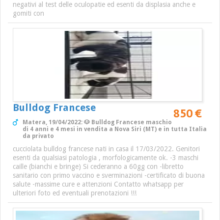
negativi al test delle oculopatie ed esenti da displasia anche e
gomiti con
Bulldog Francese
850 €
Matera, 19/04/2022: 🐶 Bulldog Francese maschio
di 4 anni e 4 mesi in vendita a Nova Siri (MT) e in tutta Italia
da privato
cucciolata bulldog francese nati in casa il 17/03/2022. Genitori
esenti da qualsiasi patologia , morfologicamente ok. -3 maschi
caille (bianchi e bringe) Si cederanno a 60gg con -libretto
sanitario con primo vaccino e sverminazioni -certificato di buona
salute -massime cure e attenzioni Contatto whatsapp per
ulteriori foto ed eventuali prenotazioni !!!