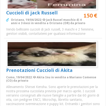
Cuccioli di jack Russell
150 €
Oristano, 19/04/2022: 🐶 Jack Russel maschio di 4
anni e 3 mesi in vendita a Oristano (OR) da privato
Vendo bellissimi cuccioli di Jack russell, 3 maschi e 2 femmine,
genitori visibili, contattatemi per qualsiasi informazione
Prenotazioni Cuccioli di Akita
Como, 19/04/2022: 🐶 Akita Inu in vendita a Mariano Comense
(CO) da privato
Allevamento Shinsei Kensha. Sono aperte le prenotazioni per la
nostra prossima cucciolata prevista per marzo-aprile. I cuccioli
verranno consegnati alle nuove famiglie a partire dai 60 giorni di
vita, con pedigree ENCI, Microchip, libretto sanitario,
vaccinazione sverminazione e puppy kit. Entrambi i genitori sono