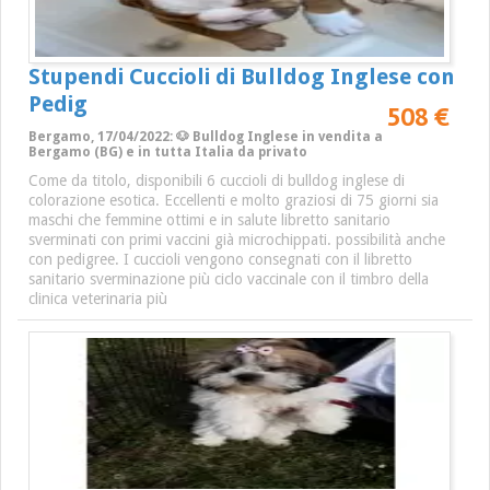
Stupendi Cuccioli di Bulldog Inglese con
Pedig
508 €
Bergamo, 17/04/2022: 🐶 Bulldog Inglese in vendita a
Bergamo (BG) e in tutta Italia da privato
Come da titolo, disponibili 6 cuccioli di bulldog inglese di
colorazione esotica. Eccellenti e molto graziosi di 75 giorni sia
maschi che femmine ottimi e in salute libretto sanitario
sverminati con primi vaccini già microchippati. possibilità anche
con pedigree. I cuccioli vengono consegnati con il libretto
sanitario sverminazione più ciclo vaccinale con il timbro della
clinica veterinaria più