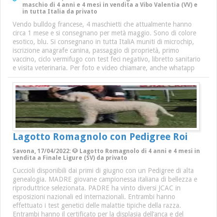
maschio di 4 anni e 4 mesi in vendita a Vibo Valentia (VV) e
in tutta Italia da privato
Vendo bulldog francese, 4 maschietti che attualmente hanno
circa 1 mese e si consegnano per metà maggio. Sono di colore
esotico, blu. Si consegnano in tutta ItaliA muniti di microchip,
iscrizione anagrafe canina, passaggio di proprietà, primo
vaccino, ciclo vermifugo con test feci negativo, libretto sanitario
e visita veterinaria. Per foto e video chiamare, anche whatapp
Lagotto Romagnolo con Pedigree Roi
Savona, 17/04/2022: 🐶 Lagotto Romagnolo di 4 anni e 4 mesi in
vendita a Finale Ligure (SV) da privato
Cuccioli disponibili dai primi di giugno con un Pedigree di alta
genealogia. MADRE giovane campionessa italiana di bellezza e
riproduttrice selezionata. PADRE ha vinto diversi JCAC in
esposizioni nazionali ed internazionali. Entrambi hanno
effettuato i test genetici delle malattie tipiche della razza.
Entrambi hanno il certificato per la displasia dell’anca e del