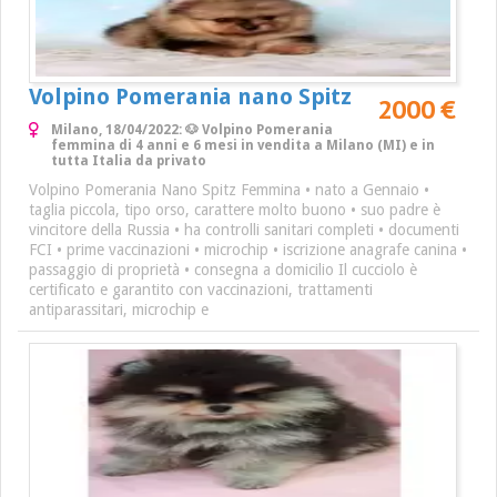
Volpino Pomerania nano Spitz
2000 €
Milano, 18/04/2022: 🐶 Volpino Pomerania
femmina di 4 anni e 6 mesi in vendita a Milano (MI) e in
tutta Italia da privato
Volpino Pomerania Nano Spitz Femmina • nato a Gennaio •
taglia piccola, tipo orso, carattere molto buono • suo padre è
vincitore della Russia • ha controlli sanitari completi • documenti
FCI • prime vaccinazioni • microchip • iscrizione anagrafe canina •
passaggio di proprietà • consegna a domicilio Il cucciolo è
certificato e garantito con vaccinazioni, trattamenti
antiparassitari, microchip e