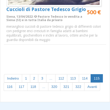
Cuccioli di Pastore Tedesco Grigio
500 €
Siena, 13/04/2022: 🐶 Pastore Tedesco in vendita a
Siena (SI) e in tutta Italia da privato
meravigliosi cuccioli di pastore tedesco grigio di differenti colori
con pedigree enci cresciuti in famiglia adatti ai bambini
equilibrati, giocherelloni e inclini al lavoro, ottimi anche per la
guardia disponibili da maggio
(curren
Indietro
1
2
3
...
112
113
114
115
116
117
118
...
320
321
322
Avanti