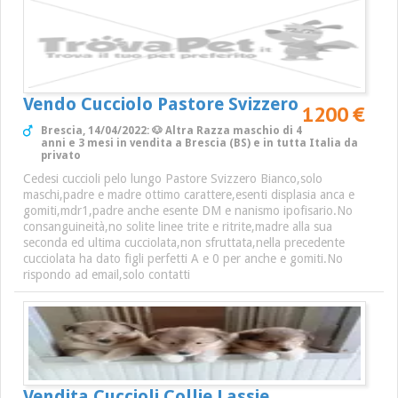
Vendo Cucciolo Pastore Svizzero
1200 €
Brescia, 14/04/2022: 🐶 Altra Razza maschio di 4
anni e 3 mesi in vendita a Brescia (BS) e in tutta Italia da
privato
Cedesi cuccioli pelo lungo Pastore Svizzero Bianco,solo
maschi,padre e madre ottimo carattere,esenti displasia anca e
gomiti,mdr1,padre anche esente DM e nanismo ipofisario.No
consanguineità,no solite linee trite e ritrite,madre alla sua
seconda ed ultima cucciolata,non sfruttata,nella precedente
cucciolata ha dato figli perfetti A e 0 per anche e gomiti.No
rispondo ad email,solo contatti
Vendita Cuccioli Collie Lassie