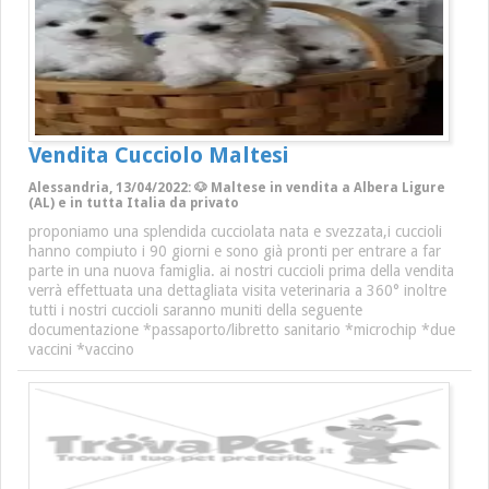
Vendita Cucciolo Maltesi
Alessandria, 13/04/2022: 🐶 Maltese in vendita a Albera Ligure
(AL) e in tutta Italia da privato
proponiamo una splendida cucciolata nata e svezzata,i cuccioli
hanno compiuto i 90 giorni e sono già pronti per entrare a far
parte in una nuova famiglia. ai nostri cuccioli prima della vendita
verrà effettuata una dettagliata visita veterinaria a 360° inoltre
tutti i nostri cuccioli saranno muniti della seguente
documentazione *passaporto/libretto sanitario *microchip *due
vaccini *vaccino