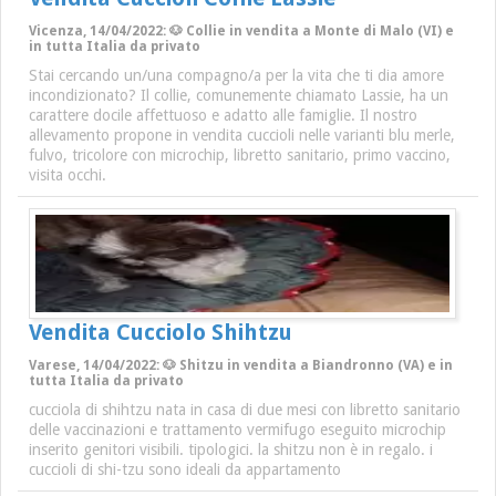
Vicenza, 14/04/2022: 🐶 Collie in vendita a Monte di Malo (VI) e
in tutta Italia da privato
Stai cercando un/una compagno/a per la vita che ti dia amore
incondizionato? Il collie, comunemente chiamato Lassie, ha un
carattere docile affettuoso e adatto alle famiglie. Il nostro
allevamento propone in vendita cuccioli nelle varianti blu merle,
fulvo, tricolore con microchip, libretto sanitario, primo vaccino,
visita occhi.
Vendita Cucciolo Shihtzu
Varese, 14/04/2022: 🐶 Shitzu in vendita a Biandronno (VA) e in
tutta Italia da privato
cucciola di shihtzu nata in casa di due mesi con libretto sanitario
delle vaccinazioni e trattamento vermifugo eseguito microchip
inserito genitori visibili. tipologici. la shitzu non è in regalo. i
cuccioli di shi-tzu sono ideali da appartamento