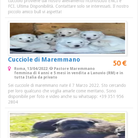
cucciolo proviene dal nostro allevamento riconosciuti ENCI e
FCI. Ultima Disponibilità. Contattare solo se interessati. Il nostro
piccolo amico bull vi aspetta!
Cucciole di Maremmano
50 €
Roma, 13/04/2022: 🐶 Pastore Maremmano
femmina di 4 anni e 5 mesi in vendita a Lanuvio (RM) e in
tutta Italia da privato
Sei cucciole di maremmano nate il 7 Marzo 2022. Sto cercando
per loro qualcuno che voglia amarle come meritano. Sono
disponibile per foto e video anche su whatsapp: +39 351 956
2804