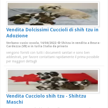
Vendita Dolcissimi Cuccioli di shih tzu in
Adozione
Verbano-cusio-ossola, 14/04/2022: 🐶 Shitzu in vendita a Beura-
Cardezza (VB) e in tutta Italia da privato
vengono forniti con tutti i documenti sanitari e sono ben
addestrati, per favore contattami rapidamente il prima possibile
per maggiori dettagli
Vendita Cucciolo shih tzu - Shihtzu
Maschi