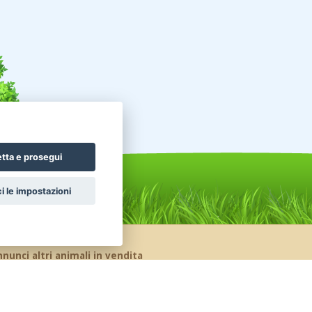
tta e prosegui
i le impostazioni
nunci altri animali in vendita
celli Pappagalli
Roditori Cincillà
ttili Tartarughe
Conigli Nani Colorati
nigli Ariete Nano
Conigli Ariete Testa Di Leone