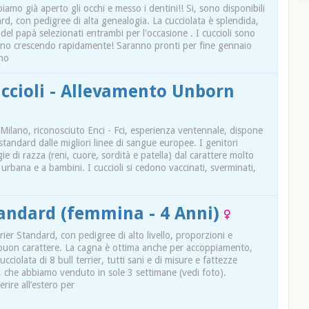
mo già aperto gli occhi e messo i dentini!! Si, sono disponibili
dard, con pedigree di alta genealogia. La cucciolata è splendida,
el papà selezionati entrambi per l'occasione . I cuccioli sono
anno crescendo rapidamente! Saranno pronti per fine gennaio
uno
uccioli - Allevamento Unborn
Milano, riconosciuto Enci - Fci, esperienza ventennale, dispone
r standard dalle migliori linee di sangue europee. I genitori
ogie di razza (reni, cuore, sordità e patella) dal carattere molto
 urbana e a bambini. I cuccioli si cedono vaccinati, sverminati,
Standard (femmina - 4 Anni)
rier Standard, con pedigree di alto livello, proporzioni e
 buon carattere. La cagna è ottima anche per accoppiamento,
ciolata di 8 bull terrier, tutti sani e di misure e fattezze
e, che abbiamo venduto in sole 3 settimane (vedi foto).
ire all’estero per