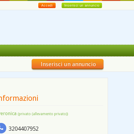
Accedi
Inserisci un annuncio
Inserisci un annuncio
nformazioni
veronica
(privato (allevamento privato))
3204407952