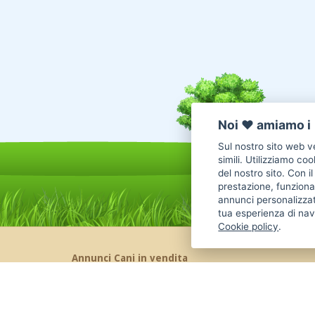
Noi ♥️ amiamo i 
Sul nostro sito web ve
simili. Utilizziamo co
del nostro sito. Con i
prestazione, funzional
annunci personalizzat
tua esperienza di nav
Cookie policy
.
Annunci Cani in vendita
Cani Boxer
Cani Golden Retriever
Cani Chihuahua
Cani Maltese
Cani Labrador
Cani Altra Razza