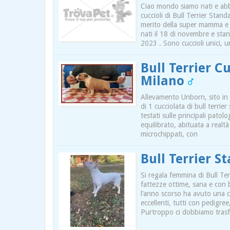
Ciao mondo siamo nati e abbia
cuccioli di Bull Terrier Stan
merito della super mamma e d
nati il 18 di novembre e st
2023 . Sono cuccioli unici, 
Bull Terrier C
Milano
Allevamento Unborn, sito in 
di 1 cucciolata di bull terrie
testati sulle principali patol
equilibrato, abituata a realtà
microchippati, con
Bull Terrier 
Si regala femmina di Bull Ter
fattezze ottime, sana e con
l’anno scorso ha avuto una cuc
eccellenti, tutti con pedigre
Purtroppo ci dobbiamo trasfer