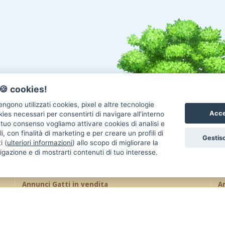
🍪 cookies!
ngono utilizzati cookies, pixel e altre tecnologie
Acce
okies necessari per consentirti di navigare all’interno
l tuo consenso vogliamo attivare cookies di analisi e
i, con finalità di marketing e per creare un profili di
Gestisc
i (
ulteriori informazioni
) allo scopo di migliorare la
igazione e di mostrarti contenuti di tuo interesse.
Annunci Gatti in vendita
An
Gatti Maine Coon
Gatti Siberiano
Uc
Gatti Scottish Fold
Gatti Sphynx
Re
Gatti Persiano
Gatti Bengala
Co