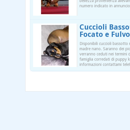
bellezza provenienza allevam
numero indicato in annunci
Cuccioli Bass
Focato e Fulvo
Disponibili cuccioli bassott
madre nano. Saranno dei picc
verranno ceduti nei termini
famiglia corredati di puppy k
informazioni contattami tele