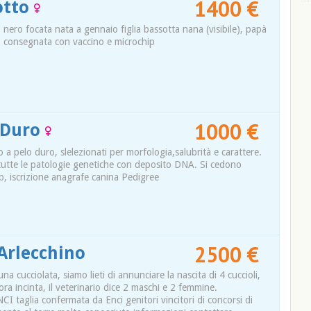
1400 €
otto
 nero focata nata a gennaio figlia bassotta nana (visibile), papà
 consegnata con vaccino e microchip
1000 €
 Duro
o a pelo duro, slelezionati per morfologia,salubrità e carattere.
er tutte le patologie genetiche con deposito DNA. Si cedono
ip, iscrizione anagrafe canina Pedigree
2500 €
Arlecchino
a cucciolata, siamo lieti di annunciare la nascita di 4 cuccioli,
ra incinta, il veterinario dice 2 maschi e 2 femmine.
 taglia confermata da Enci genitori vincitori di concorsi di