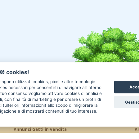
🍪 cookies!
ngono utilizzati cookies, pixel e altre tecnologie
Acce
okies necessari per consentirti di navigare all’interno
l tuo consenso vogliamo attivare cookies di analisi e
i, con finalità di marketing e per creare un profili di
Gestisc
i (
ulteriori informazioni
) allo scopo di migliorare la
igazione e di mostrarti contenuti di tuo interesse.
Annunci Gatti in vendita
An
Gatti Maine Coon
Gatti Siberiano
Uc