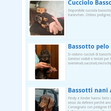
Cucciolo Bass
Disponibile cucciola bassotto
Kaninchen. Ottimo pedigree,
Bassotto pelo
Si cedono cuccioli di bassott
Genitori visibili e testati p
sverminati,vaccinati,microch
Bassotti nani 
Pindy e Kinder hanno fatto un
sesso da definire perchè anco
Consegnato con pedigree ENCI