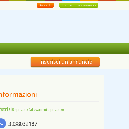
Accedi
Inserisci un annuncio
Inserisci un annuncio
nformazioni
Patrizia
(privato (allevamento privato))
3938032187