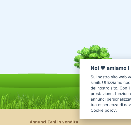
Noi ♥️ amiamo i 
Sul nostro sito web ve
simili. Utilizziamo co
del nostro sito. Con i
prestazione, funzional
annunci personalizzat
tua esperienza di nav
Cookie policy
.
Annunci Cani in vendita
Cani Boxer
Cani Golden Retriever