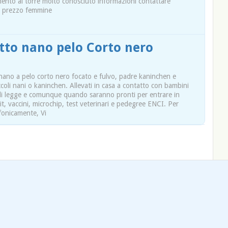
ento al torre molto conosciuto informazioni contattare
o prezzo femmine
otto nano pelo Corto nero
o nano a pelo corto nero focato e fulvo, padre kaninchen e
oli nani o kaninchen. Allevati in casa a contatto con bambini
 di legge e comunque quando saranno pronti per entrare in
it, vaccini, microchip, test veterinari e pedegree ENCI. Per
fonicamente, Vi