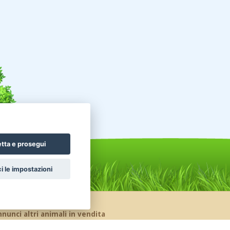
tta e prosegui
i le impostazioni
nunci altri animali in vendita
celli Pappagalli
Roditori Cincillà