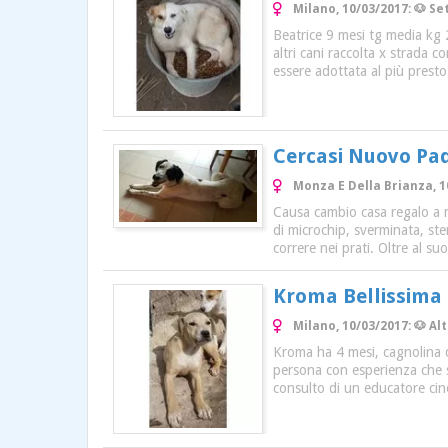
Milano, 10/03/2017: 🐶 Se
Beatrice 9 mesi tg media kg 
altri cani raccolta x strada c
essere adottata al più presto
Cercasi Nuovo Pa
Monza E Della Brianza, 1
Causa cambio casa regalo a m
di microchip, sverminata, ste
correre nei prati. Oltre al s
Kroma Bellissima 
Milano, 10/03/2017: 🐶 A
Kroma ha 4 mesi, cagnolina d
persona con esperienza che s
consulto di un educatore cin