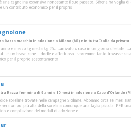
 è una cagnolina espansiva nonostante il suo passato. Siberia ha voglia di
de un contributo economico per il proprio
Cagnolone
tra Razza maschio in adozione a Milano (MI) e in tutta Italia da privato
n anno e mezzo tg media kg 25.....arrivato x caso in un giorno d'estate ....
ui...e' un bravo cane ...docile e affettuoso...vorremmo tanto trovasse casa
ico per il proprio sostentamento
ne
Altra Razza femmina di 9 anni e 10 mesi in adozione a Capo d'Orlando (ME)
ide sorelline trovate nelle campagne Siciliane. Abbiamo circa sei mesi siamo
 e nera un po' più alta della sorellina comunque una taglia piccola. PER
ffido e compilazione dei moduli di adozione e
ter