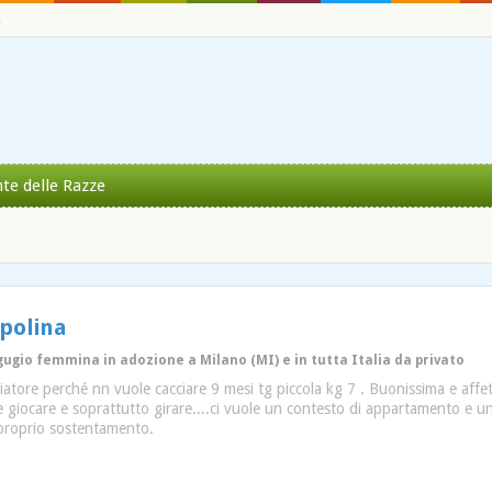
o
nte delle Razze
polina
egugio femmina in adozione a Milano (MI) e in tutta Italia da privato
ciatore perché nn vuole cacciare 9 mesi tg piccola kg 7 . Buonissima e aff
re giocare e soprattutto girare....ci vuole un contesto di appartamento e 
 proprio sostentamento.