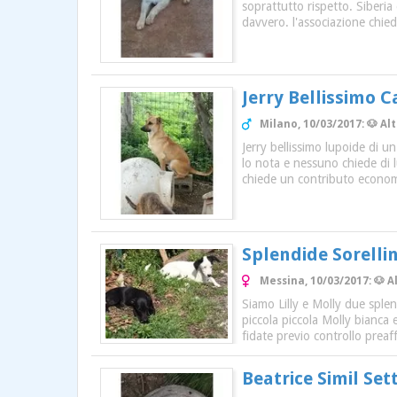
soprattutto rispetto. Siberia
davvero. l'associazione chie
Jerry Bellissimo 
Milano, 10/03/2017: 🐶 Al
Jerry bellissimo lupoide di u
lo nota e nessuno chiede di l
chiede un contributo econom
Splendide Sorelli
Messina, 10/03/2017: 🐶 
Siamo Lilly e Molly due splend
piccola piccola Molly bianca
fidate previo controllo prea
Beatrice Simil Set