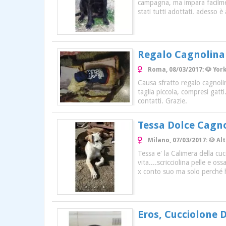
campagna, ma impara facilmen
stati tutti adottati. adesso è
Regalo Cagnolina
Roma, 08/03/2017: 🐶 Yor
Causa sfratto regalo cagnolina
taglia piccola, compresi gat
contatti. Grazie.
Tessa Dolce Cagn
Milano, 07/03/2017: 🐶 A
Tessa e' la Calimera della cu
vita....scricciolina pelle e o
x conto suo ma solo perché ha
Eros, Cucciolone 