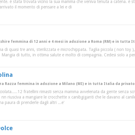
te. è stata trovata vicino la sua mamma che veniva tenuta a catena. è stat
 arrivato il momento di pensare a lei e di
kshire femmina di 12 anni e 4 mesi in adozione a Roma (RM) e in tutta It
 di quasi tre anni, sterilizzata e microchippata. Taglia piccola ( non toy ), 
ti. Mangia di tutto, in ottima salute e molto di compagnia. Cedesi solo a 
olina
ltra Razza femmina in adozione a Milano (MI) e in tutta Italia da privato
cciolata.....12 fratellini rimasti senza mamma avvelenata da gente senza scr
ssa nn riusciva a mangiare le crocchette x canibgiganti che le davano al canil
 paura di prenderle dagli altri ...e'
Dolce