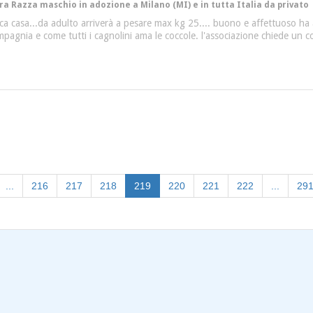
tra Razza maschio in adozione a Milano (MI) e in tutta Italia da privato
ca casa...da adulto arriverà a pesare max kg 25.... buono e affettuoso ha a
mpagnia e come tutti i cagnolini ama le coccole. l'associazione chiede un 
(current)
...
216
217
218
219
220
221
222
...
29