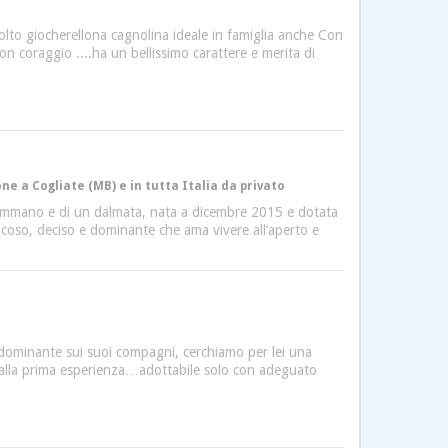
olto giocherellona cagnolina ideale in famiglia anche Con
 con coraggio ....ha un bellissimo carattere e merita di
 a Cogliate (MB) e in tutta Italia da privato
aremmano e di un dalmata, nata a dicembre 2015 e dotata
iocoso, deciso e dominante che ama vivere all’aperto e
 dominante sui suoi compagni, cerchiamo per lei una
è alla prima esperienza…adottabile solo con adeguato