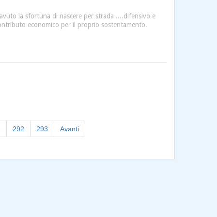
vuto la sfortuna di nascere per strada ....difensivo e
contributo economico per il proprio sostentamento.
1
292
293
Avanti