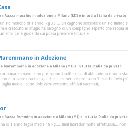
Casa
tra Razza maschio in adozione a Milano (MI) e in tutta Italia da privato
 un Po meticcio di 1 anno, kg 35 ....un cagnone sensibile e un Po timido s
ara e cresciuto al rifugio ha bisogno di un compagno esperto che sappia aiut
un altro cane guida da cui possa prendere fiducia e
o Maremmano in Adozione
ore Maremmano in adozione a Milano (MI) e in tutta Italia da privato
 incrocio maremmano sono purtroppo il solito caso di abbandono e sono stat
tano di trovare una famiglia che li ami per sempre. sono 3 maschi (pelo più
taglia media , sono dolcissimi verranno affidati vaccinati,
dor
ltra Razza femmina in adozione a Milano (MI) e in tutta Italia da privato
ina di 1 anno taglia media 18 kg..., simil labrador molto affettuosa... non è