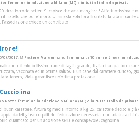
tter femmina in adozione a Milano (MI) e in tutta Italia da privato
20 circa incrocio setter. Si capisce che ama mangiare ! Affettuosissima e m
on il fratello che poi e' morto ....rimasta sola ha affrontato la vita in canile
. l'associazione chiede un contributo
drone!
0/03/2017: 🐶 Pastore Maremmano femmina di 10 anni e 7 mesi in adozione
alincuore il mio bellissimo cane di taglia grande, figlia di un pastore m
rilizzata, vaccinata ed in ottima salute. È un cane dal carattere curioso, g
uo lato tenero, Viola garantisce un’ottima protezione
Cucciolina
ltra Razza femmina in adozione a Milano (MI) e in tutta Italia da privato
i buon carattere, futura tg media intorno a kg 25, carattere deciso e già
appia darleil giusto equilibrio l'educazione necessaria, non adatta a chi 
ofilo qualificato per un'adozione seria e consapevole! cagnolina