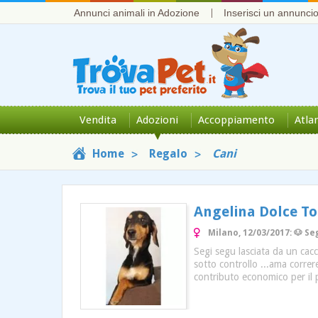
Annunci animali in Adozione
Inserisci un annunci
Vendita
Adozioni
Accoppiamento
Atla
Home
Regalo
Cani
Angelina Dolce To
Milano, 12/03/2017: 🐶 S
Segi segu lasciata da un cac
sotto controllo ...ama corre
contributo economico per il