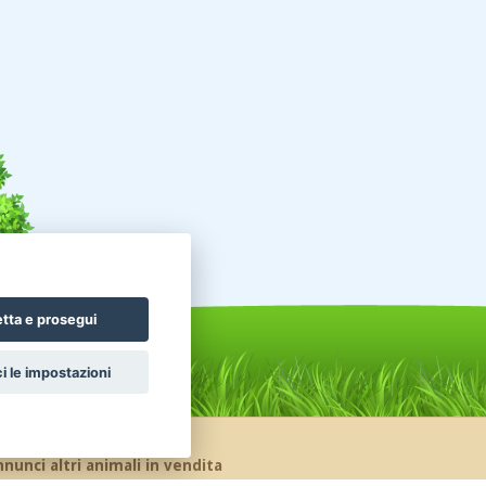
tta e prosegui
i le impostazioni
nunci altri animali in vendita