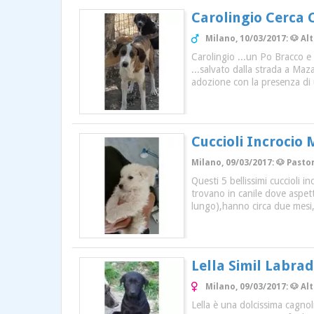
Carolingio Cerca 
Milano, 10/03/2017: 🐶 Al
Carolingio ...un Po Bracco e
...salvato dalla strada a Maz
adozione con la presenza di 
Cuccioli Incroci
Milano, 09/03/2017: 🐶 Past
Questi 5 bellissimi cuccioli
trovano in canile dove aspet
lungo),hanno circa due mesi, 
Lella Simil Labra
Milano, 09/03/2017: 🐶 A
Lella è una dolcissima cagnol