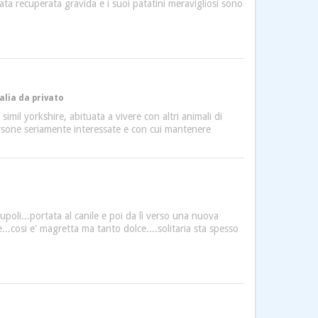
a recuperata gravida e i suoi patatini meravigliosi sono
alia da privato
simil yorkshire, abituata a vivere con altri animali di
persone seriamente interessate e con cui mantenere
upoli...portata al canile e poi da lì verso una nuova
e...cosi e' magretta ma tanto dolce....solitaria sta spesso