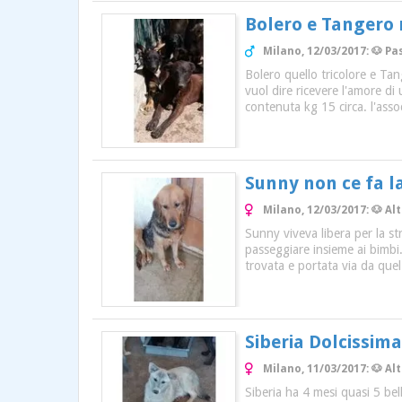
Bolero e Tangero 
Milano, 12/03/2017: 🐶 Pa
Bolero quello tricolore e Ta
vuol dire ricevere l'amore di
contenuta kg 15 circa. l'ass
Sunny non ce fa la
Milano, 12/03/2017: 🐶 A
Sunny viveva libera per la st
passeggiare insieme ai bimbi.
trovata e portata via da quel
Siberia Dolcissima
Milano, 11/03/2017: 🐶 A
Siberia ha 4 mesi quasi 5 bel