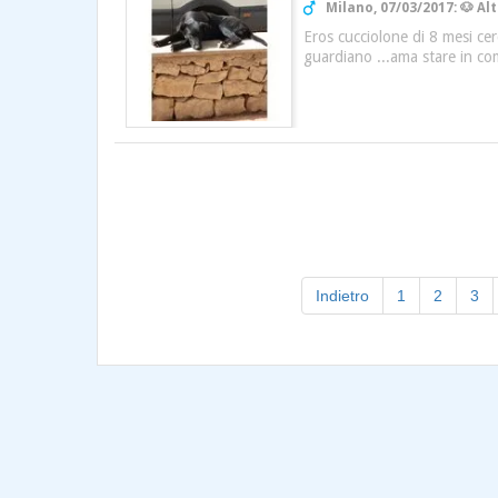
Milano, 07/03/2017: 🐶 Al
Eros cucciolone di 8 mesi cer
guardiano ...ama stare in co
Indietro
1
2
3