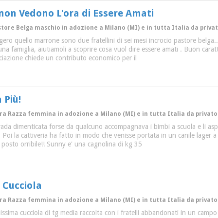
non Vedono L'ora di Essere Amati
store Belga maschio in adozione a Milano (MI) e in tutta Italia da priva
ngero quello marrone sono due fratellini di sei mesi incrocio pastore belga
 una famiglia, aiutiamoli a scoprire cosa vuol dire essere amati . Buon cara
ociazione chiede un contributo economico per il
 Più!
ltra Razza femmina in adozione a Milano (MI) e in tutta Italia da privato
rada dimenticata forse da qualcuno accompagnava i bimbi a scuola e li aspe
 Poi la cattiveria ha fatto in modo che venisse portata in un canile lager a 
 posto orribile!! Sunny e' una cagnolina di kg 35
 Cucciola
ltra Razza femmina in adozione a Milano (MI) e in tutta Italia da privato
lissima cucciola di tg media raccolta con i fratelli abbandonati in un campo