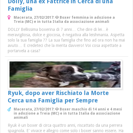
Dolly, una ex Fattrice in Cerca di una
Famiglia
Macerata, 27/02/2017: 🐶 Boxer femmina in adozione a
Treia (MC) e in tutta Italia da associazione animali
DOLLY Bellissima boxerina di 7 anni… Che dire di lei…è
meravigliosa, dolce e giocosa, è negativa alla leishmania. Aspetta
solo la sua famiglia ?? La sua famiglia che fino ad ora non ha mai
avuto… E credeteci che la merita davvero! Voi cosa aspettate a
portarvela a casa?
Ryuk, dopo aver Rischiato la Morte
Cerca una Famiglia per Sempre
Macerata, 27/02/2017: 🐶 Boxer maschio di 14 anni e 4 mesi
in adozione a Treia (MC) e in tutta Italia da associazione
animali
Ryuk è un boxer di circa quattro anni, riscattato da una perrera
spagnola. E' vivace e allegro come solo i boxer sanno essere. Ha