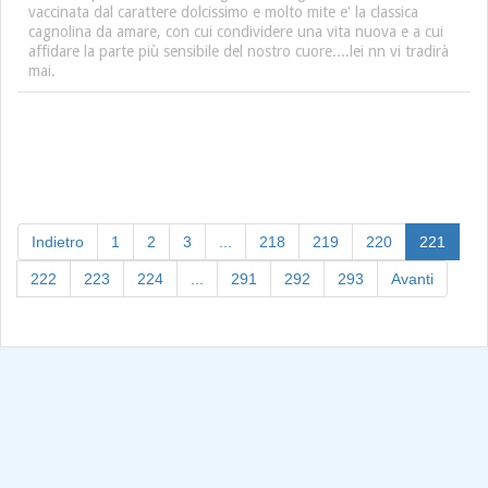
vaccinata dal carattere dolcissimo e molto mite e' la classica
cagnolina da amare, con cui condividere una vita nuova e a cui
affidare la parte più sensibile del nostro cuore....lei nn vi tradirà
mai.
(curre
Indietro
1
2
3
...
218
219
220
221
222
223
224
...
291
292
293
Avanti