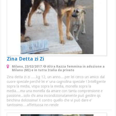
Zina Detta zi Zi
Milano, 23/02/2017: 🐶 Altra Razza femmina in adozione a
Milano (MI) e in tutta Italia da privato
Zina detta zi zi .....kg 12, un anno....per lei cerco un amico dal
cuore speciale perché lei e' una cagnolina speciale ! Intelligente
sopra la media, vispa sopra la media, monella sopra la
media....ma una monella da amare con tanta comprensione e
passione...solo chi ama incondizionatamente può gestire qs
birichina dolcissima! X contro quello che vi può dare e'
tantissimo....affettuosa nn rende