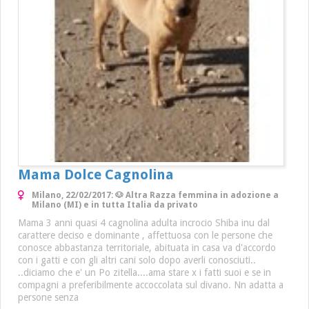
Mama Dolce Cagnolina
Milano, 22/02/2017: 🐶 Altra Razza femmina in adozione a
Milano (MI) e in tutta Italia da privato
Mama 3 anni quasi 4 cagnolina adulta incrocio Shiba inu dal
carattere deciso e dominante , affettuosa con le persone che
conosce abbastanza territoriale, abituata in casa va d'accordo
con i gatti e con gli altri cani solo dopo averli conosciuti..
..diciamo che e' un Po zitella....ama stare x i fatti suoi e se in
compagni a preferibilmente accoccolata sul divano. Nn adatta a
persone senza