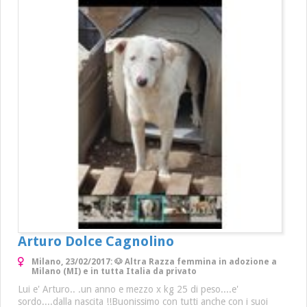
Arturo Dolce Cagnolino
Milano, 23/02/2017: 🐶 Altra Razza femmina in adozione a
Milano (MI) e in tutta Italia da privato
Lui e' Arturo.. .un anno e mezzo x kg 25 di peso....e'
sordo....dalla nascita !!Buonissimo con tutti anche con i suoi