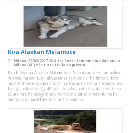
Kira Alaskan Malamute
Milano, 22/02/2017: 🐶 Altra Razza femmina in adozione a
Milano (MI) e in tutta Italia da privato
Kira bellissima Alaskan Malamute di 5 anni carattere fantastico ,
buonissima con tutti, abbastanza territoriale, ha finito di fare
mostre show e cuccioli ora va in pensione x fortuna e cerca una
famiglia x la vita . Kg 40 circa. Vaccinata sterilizzata e in ottima
salute. ora ha bisogno solo di ricevere tanto amore, lui ne ha
molto da donare! l'associazione chiede un