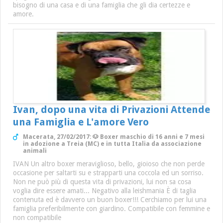
bisogno di una casa e di una famiglia che gli dia certezze e
amore.
Ivan, dopo una vita di Privazioni Attende
una Famiglia e L'amore Vero
Macerata, 27/02/2017: 🐶 Boxer maschio di 16 anni e 7 mesi
in adozione a Treia (MC) e in tutta Italia da associazione
animali
IVAN Un altro boxer meraviglioso, bello, gioioso che non perde
occasione per saltarti su e strapparti una coccola ed un sorriso.
Non ne può più di questa vita di privazioni, lui non sa cosa
voglia dire essere amati... Negativo alla leishmania È di taglia
contenuta ed è davvero un buon boxer!!! Cerchiamo per lui una
famiglia preferibilmente con giardino. Compatibile con femmine e
non compatibile