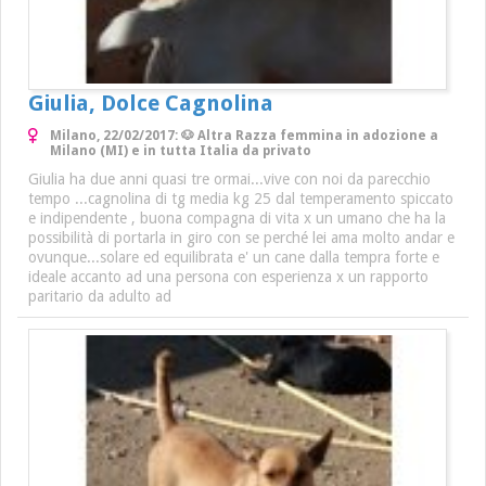
Giulia, Dolce Cagnolina
Milano, 22/02/2017: 🐶 Altra Razza femmina in adozione a
Milano (MI) e in tutta Italia da privato
Giulia ha due anni quasi tre ormai...vive con noi da parecchio
tempo ...cagnolina di tg media kg 25 dal temperamento spiccato
e indipendente , buona compagna di vita x un umano che ha la
possibilità di portarla in giro con se perché lei ama molto andar e
ovunque...solare ed equilibrata e' un cane dalla tempra forte e
ideale accanto ad una persona con esperienza x un rapporto
paritario da adulto ad