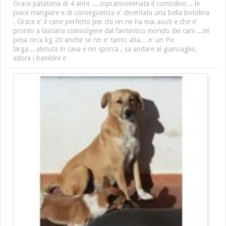
Grace patatona di 4 anni ....soprannominata il comodino....le
piace mangiare e di conseguenza e' diventata una bella botolina
. Grace e' il cane perfetto per chi nn ne ha mai avuti e che e'
pronto a lasciarsi coinvolgere dal fantastico mondo dei cani ...lei
pesa circa kg 20 anche se nn e' tanto alta....e' un Po
larga....abituta in casa e nn sporca , sa andare al guinzaglio,
adora i bambini e