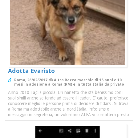
Adotta Evaristo
Roma, 26/02/2017: 🐶 Altra Razza maschio di 15 anni e 10
mesi in adozione a Roma (RM) e in tutta Italia da privato
Anno 2010 Taglia piccola. Un nanetto che sta benissimo con i
suoi simili anche se tende ad essere il leader. E' cauto, preferisce
conoscere meglio le persone prima di decidere di fidarsi. Si trova
a Roma ma adottabile anche al nord Italia. info: sms o
messaggio in segreteria, un volontario ALFA vi contatterà presto