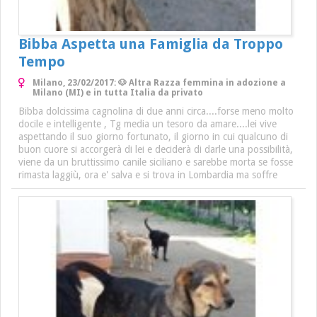
Bibba Aspetta una Famiglia da Troppo
Tempo
Milano, 23/02/2017: 🐶 Altra Razza femmina in adozione a
Milano (MI) e in tutta Italia da privato
Bibba dolcissima cagnolina di due anni circa....forse meno molto
docile e intelligente , Tg media un tesoro da amare....lei vive
aspettando il suo giorno fortunato, il giorno in cui qualcuno di
buon cuore si accorgerà di lei e deciderà di darle una possibilità,
viene da un bruttissimo canile siciliano e sarebbe morta se fosse
rimasta laggiù, ora e' salva e si trova in Lombardia ma soffre