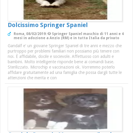
Dolcissimo Springer Spaniel
Roma, 08/02/2019: 🐶 Springer Spaniel maschio di 11 anni e 4
mesi in adozione a Anzio (RM) e in tutta Italia da privato
Gandalf e' un giovane Springer Spaniel di tre anni e mezzo che
purtroppo per problemi familiari non possiamo più tenere con
noi. È affidabile, docile e socievole. Affettuoso con adulti e
bambini. Molto intelligente risponde bene ai comandi base.
Sterilizzato. Microchip e vaccinazioni ok. Vorremmo poterlo
affidare gratuitamente ad una famiglia che possa dargli tutte le
attenzioni che merita e con