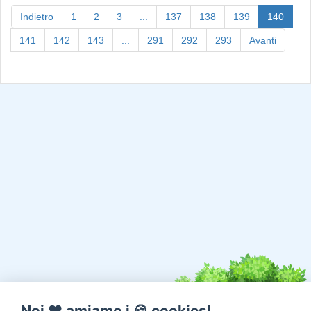
(curre
Indietro
1
2
3
...
137
138
139
140
141
142
143
...
291
292
293
Avanti
Noi ♥️ amiamo i 🍪 cookies!