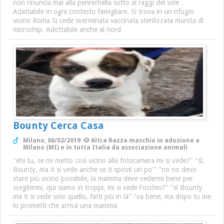
non rinuncia mai alla pennichella sotto ai raggi del sole .
Adattabile in ogni contesto famigliare. Si trova in un rifugio
vicino Roma Si cede sverminata vaccinata sterilizzata munita di
microchip. Adottabile anche al nord
Bounty Cerca Casa
Milano, 06/02/2019: 🐶 Altra Razza maschio in adozione a
Milano (MI) e in tutta Italia da associazione animali
"ehi tu, se mi metto così vicino alla fotocamera mi si vede?" "sì,
Bounty, ma ti si vede anche se ti sposti un po'" "no no devo
stare più vicino possibile, la mamma deve vedermi bene per
scegliermi, qui siamo in troppi, mi si vede l'occhio?" "sì Bounty
ma ti si vede solo quello, fatti più in là" "va bene, ma dopo tu me
lo prometti che arriva una mamma