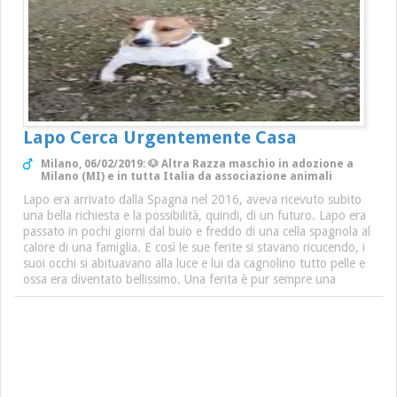
Lapo Cerca Urgentemente Casa
Milano, 06/02/2019: 🐶 Altra Razza maschio in adozione a
Milano (MI) e in tutta Italia da associazione animali
Lapo era arrivato dalla Spagna nel 2016, aveva ricevuto subito
una bella richiesta e la possibilità, quindi, di un futuro. Lapo era
passato in pochi giorni dal buio e freddo di una cella spagnola al
calore di una famiglia. E così le sue ferite si stavano ricucendo, i
suoi occhi si abituavano alla luce e lui da cagnolino tutto pelle e
ossa era diventato bellissimo. Una ferita è pur sempre una