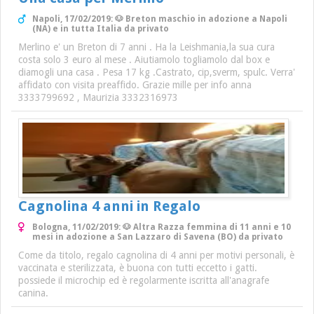
Napoli, 17/02/2019: 🐶 Breton maschio in adozione a Napoli
(NA) e in tutta Italia da privato
Merlino e' un Breton di 7 anni . Ha la Leishmania,la sua cura
costa solo 3 euro al mese . Aiutiamolo togliamolo dal box e
diamogli una casa . Pesa 17 kg .Castrato, cip,sverm, spulc. Verra'
affidato con visita preaffido. Grazie mille per info anna
3333799692 , Maurizia 3332316973
Cagnolina 4 anni in Regalo
Bologna, 11/02/2019: 🐶 Altra Razza femmina di 11 anni e 10
mesi in adozione a San Lazzaro di Savena (BO) da privato
Come da titolo, regalo cagnolina di 4 anni per motivi personali, è
vaccinata e sterilizzata, è buona con tutti eccetto i gatti.
possiede il microchip ed è regolarmente iscritta all'anagrafe
canina.