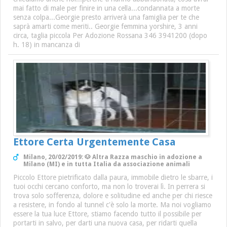
mai fatto di male per finire in una cella...condannata a morte
senza colpa...Georgie presto arriverà una famiglia per te che
saprà amarti come meriti.. Georgie femmina yorshire, 3 anni
circa, taglia piccola Per Adozione Rossana 346 3941200 (dopo
h. 18) in mancanza di
Ettore Certa Urgentemente Casa
Milano, 20/02/2019: 🐶 Altra Razza maschio in adozione a
Milano (MI) e in tutta Italia da associazione animali
Piccolo Ettore pietrificato dalla paura, immobile dietro le sbarre, i
tuoi occhi cercano conforto, ma non lo troverai lì. In perrera si
trova solo sofferenza, dolore e solitudine ed anche per chi riesce
a resistere, in fondo al tunnel c'è solo la morte. Ma noi vogliamo
essere la tua luce Ettore, stiamo facendo tutto il possibile per
portarti in salvo, per darti una nuova casa, per ridarti quella