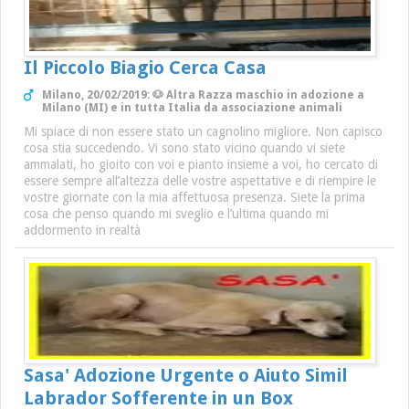
Il Piccolo Biagio Cerca Casa
Milano, 20/02/2019: 🐶 Altra Razza maschio in adozione a
Milano (MI) e in tutta Italia da associazione animali
Mi spiace di non essere stato un cagnolino migliore. Non capisco
cosa stia succedendo. Vi sono stato vicino quando vi siete
ammalati, ho gioito con voi e pianto insieme a voi, ho cercato di
essere sempre all’altezza delle vostre aspettative e di riempire le
vostre giornate con la mia affettuosa presenza. Siete la prima
cosa che penso quando mi sveglio e l’ultima quando mi
addormento in realtà
Sasa' Adozione Urgente o Aiuto Simil
Labrador Sofferente in un Box