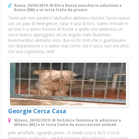
Roma, 20/02/2019: 🐶 Altra Razza maschio in adozione a
Roma (RM) e in tutta Italia da privato
Tanto per non perdere l'abitudine abbiamo iniziato l'anno nuovo
con un paio di emergenze, Sasa' è una di loro. Siamo entrate in
un box e ci siamo trovate di fronte a quello che sembrava un
sacco bianco appoggiato ad un angolo male illuminato.
Avvicinandoci abbiamo visto due occhi tristi che ci guardavano
con disperazione e ci siamo rese conto che il sacco non era altro
che una cagnolona, simil
Georgie Cerca Casa
Milano, 20/02/2019: 🐶 Yorkshire femmina in adozione a
Milano (MI) e in tutta Italia da associazione animali
pelo arruffato..sguardo perso...ti chiedi cosa ci fai li' e ce lo
chiediamo anche noi...perchè ti hanno abbandonata, cosa avrai