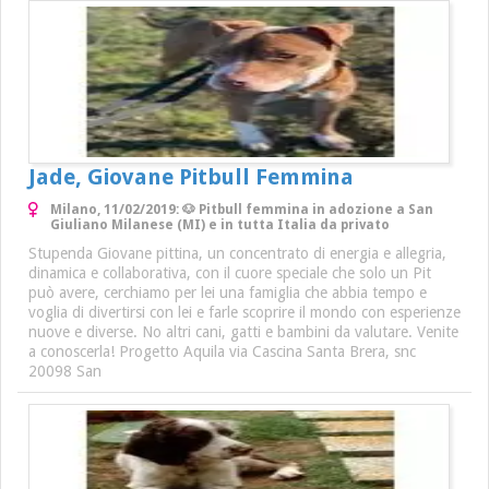
Jade, Giovane Pitbull Femmina
Milano, 11/02/2019: 🐶 Pitbull femmina in adozione a San
Giuliano Milanese (MI) e in tutta Italia da privato
Stupenda Giovane pittina, un concentrato di energia e allegria,
dinamica e collaborativa, con il cuore speciale che solo un Pit
può avere, cerchiamo per lei una famiglia che abbia tempo e
voglia di divertirsi con lei e farle scoprire il mondo con esperienze
nuove e diverse. No altri cani, gatti e bambini da valutare. Venite
a conoscerla! Progetto Aquila via Cascina Santa Brera, snc
20098 San