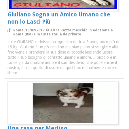
Giuliano Sogna un Amico Umano che
non lo Lasci Più
Roma, 18/02/2019: 🐶 Altra Razza maschio in adozione a
Roma (RM) e in tutta Italia da privato
Lui è GiulIANO carinissimo cagnolino di circa 5 anni, poco più di
15 kg. Giuliano è un pò timidino ma pian piano si scioglie e alla
fine viene a prendersi la sua dose di coccole lasciando uscire
tutto il suo bisogno di contatto umano e amore. Il piccolo è in
canile già da qualche anno e il suo desiderio, che poi è anche il
nostro, è solo quello di uscire da quel box e finalmente correre
libero
Una casa per Merlino