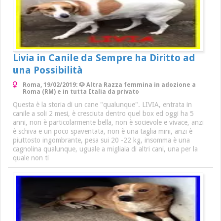
Livia in Canile da Sempre ha Diritto ad
una Possibilità
Roma, 19/02/2019: 🐶 Altra Razza femmina in adozione a
Roma (RM) e in tutta Italia da privato
Questa è la storia di un cane "qualunque". LIVIA, entrata in
canile a soli 2 mesi, è cresciuta dentro quel box ed oggi ha 5
anni, non è particolarmente bella, non è socievole e vivace, anzi
è schiva e un poco spaventata, non è una taglia mini, anzi è
piuttosto ingombrante, pesa sui 20 -22 kg, insomma è una
cagnolina qualunque, uguale a migliaia di altri cani, una per la
quale non ti