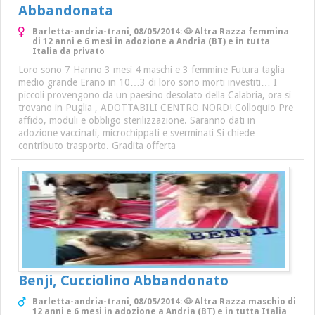
Abbandonata
Barletta-andria-trani, 08/05/2014: 🐶 Altra Razza femmina
di 12 anni e 6 mesi in adozione a Andria (BT) e in tutta
Italia da privato
Loro sono 7 Hanno 3 mesi 4 maschi e 3 femmine Futura taglia
medio grande Erano in 10…3 di loro sono morti investiti… I
piccoli provengono da un paesino desolato della Calabria, ora si
trovano in Puglia , ADOTTABILI CENTRO NORD! Colloquio Pre
affido, moduli e obbligo sterilizzazione. Saranno dati in
adozione vaccinati, microchippati e sverminati Si chiede
contributo trasporto. Gradita offerta
Benji, Cucciolino Abbandonato
Barletta-andria-trani, 08/05/2014: 🐶 Altra Razza maschio di
12 anni e 6 mesi in adozione a Andria (BT) e in tutta Italia