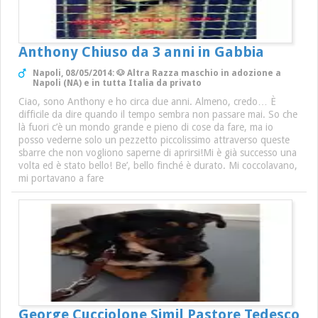
Anthony Chiuso da 3 anni in Gabbia
Napoli, 08/05/2014: 🐶 Altra Razza maschio in adozione a
Napoli (NA) e in tutta Italia da privato
Ciao, sono Anthony e ho circa due anni. Almeno, credo… È
difficile da dire quando il tempo sembra non passare mai. So che
là fuori c’è un mondo grande e pieno di cose da fare, ma io
posso vederne solo un pezzetto piccolissimo attraverso queste
sbarre che non vogliono saperne di aprirsi!Mi è già successo una
volta ed è stato bello! Be’, bello finché è durato. Mi coccolavano,
mi portavano a fare
George Cucciolone Simil Pastore Tedesco