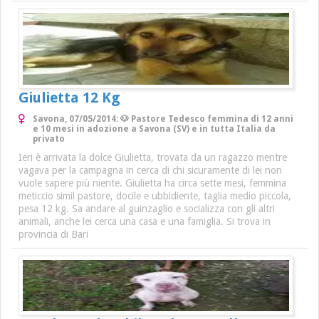
Giulietta 12 Kg
Savona, 07/05/2014: 🐶 Pastore Tedesco femmina di 12 anni
e 10 mesi in adozione a Savona (SV) e in tutta Italia da
privato
Ieri è arrivata la dolce Giulietta, trovata da un ragazzo mentre
vagava per la campagna in cerca di chi sicuramente di lei non
vuole sapere più niente. Giulietta ha circa sette mesi, femmina
meticcio simil pastore, docile e ubbidiente, taglia medio piccola,
pesa 12 kg. Sa andare al guinzaglio e socializza con gli altri
animali, anche lei cerca una casa e una famiglia. Si trova in
provincia di Bari