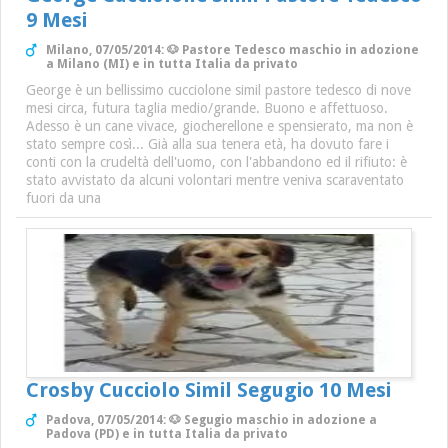
9 Mesi
Milano, 07/05/2014: 🐶 Pastore Tedesco maschio in adozione
a Milano (MI) e in tutta Italia da privato
George è un bellissimo cucciolone simil pastore tedesco di nove
mesi circa, futura taglia medio/grande. Buono e affettuoso.
Adesso è un cane vivace, giocherellone e spensierato, ma non è
stato sempre così... Già alla sua tenera età, ha dovuto fare i
conti con la crudeltà dell'uomo, con l'abbandono ed il rifiuto: è
stato avvistato da alcuni volontari mentre veniva scaraventato
fuori da una
Crosby Cucciolo Simil Segugio 10 Mesi
Padova, 07/05/2014: 🐶 Segugio maschio in adozione a
Padova (PD) e in tutta Italia da privato