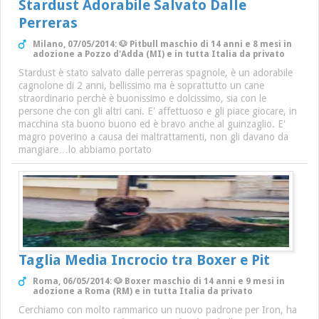
Stardust Adorabile Salvato Dalle
Perreras
Milano, 07/05/2014: 🐶 Pitbull maschio di 14 anni e 8 mesi in
adozione a Pozzo d'Adda (MI) e in tutta Italia da privato
Stardust è stato salvato dalle perreras spagnole, è un adorabile
cagnolone di 2 anni, bellissimo ma è soprattutto un cane
straordinario perchè è buonissimo e dolcissimo, sia con le
persone che con gli altri cani. E' affettuoso e gli piace giocare, in
macchina sta buono buono ed è bravo anche al guinzaglio. E'
magro poverino a causa dei maltrattamenti, non gli davano da
mangiare…lo abbiamo portato
Taglia Media Incrocio tra Boxer e Pit
Roma, 06/05/2014: 🐶 Boxer maschio di 14 anni e 9 mesi in
adozione a Roma (RM) e in tutta Italia da privato
Cerchiamo con molto rammarico un nuovo padrone per Iron, ha