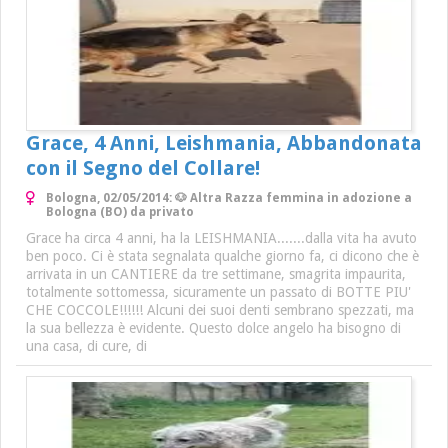
Grace, 4 Anni, Leishmania, Abbandonata
con il Segno del Collare!
Bologna, 02/05/2014: 🐶 Altra Razza femmina in adozione a
Bologna (BO) da privato
Grace ha circa 4 anni, ha la LEISHMANIA.......dalla vita ha avuto
ben poco. Ci è stata segnalata qualche giorno fa, ci dicono che è
arrivata in un CANTIERE da tre settimane, smagrita impaurita,
totalmente sottomessa, sicuramente un passato di BOTTE PIU'
CHE COCCOLE!!!!!! Alcuni dei suoi denti sembrano spezzati, ma
la sua bellezza è evidente. Questo dolce angelo ha bisogno di
una casa, di cure, di