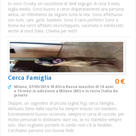
Io sono Crosby un cucciolone di simil segugio di circa 9 mesi,
taglia media. Sono buono e cerco disperatamente una persona
amica, un riferimento da seguire tutta la vita. Sono affettuoso
con tutti, cani, gatti, bambini. Sono il cane perfetto! Sono a
Roma ma verrò affidato microchippato, vaccinato e sterilizzato
anche al nord Italia. Chiama per me!!!
Cerca Famiglia
0 €
Milano, 07/05/2014: 🐶 Altra Razza maschio di 18 anni
e 10 mesi in adozione a Milano (MI) e in tutta Italia da
privato
Skipper, un cagnolino di piccola taglia(7kg) cerca famiglia..
Abituato bene dalla nascita ha sempre vissuto con bambini..
Estremamente buono socievole, sempre in cerca di coccole, per
motivi personali lo dobbiamo dare via, se no starebbe sempre
solo. Non vogliamo portarlo in canile..non c'è la farebbe..
Cerchiamo persone con buona fede