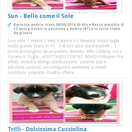
Sun - Bello come il Sole
Barletta-andria-trani, 08/05/2014: 🐶 Altra Razza maschio di
12 anni e 6 mesi in adozione a Andria (BT) e in tutta Italia
da privato
Loro sono 7 Hanno 3 mesi 4 maschi e 3 femmine Futura taglia
medio grande Erano in 10…3 di loro sono morti investiti… I
piccoli provengono da un paesino desolato della Calabria, ora si
trovano in Puglia , ADOTTABILI CENTRO NORD! Colloquio Pre
affido, moduli e obbligo sterilizzazione. Saranno dati in
adozione vaccinati, microchippati e sverminati Si chiede
contributo trasporto. Gradita offerta
Trilli - Dolcissima Cucciolina