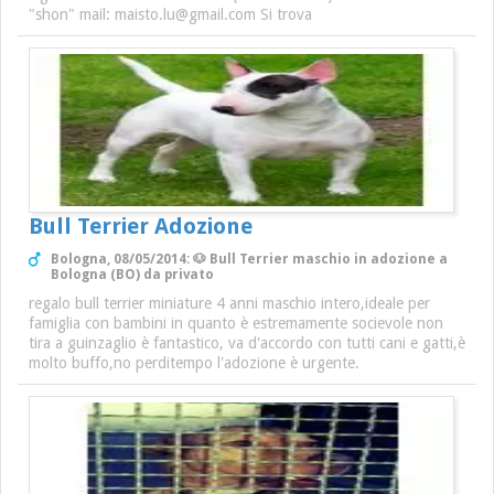
"shon" mail: maisto.lu@gmail.com Si trova
Bull Terrier Adozione
Bologna, 08/05/2014: 🐶 Bull Terrier maschio in adozione a
Bologna (BO) da privato
regalo bull terrier miniature 4 anni maschio intero,ideale per
famiglia con bambini in quanto è estremamente socievole non
tira a guinzaglio è fantastico, va d'accordo con tutti cani e gatti,è
molto buffo,no perditempo l'adozione è urgente.