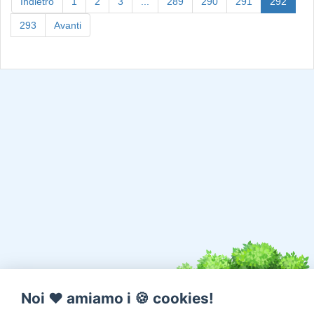
(curre
Indietro
1
2
3
...
289
290
291
292
293
Avanti
Noi ♥️ amiamo i 🍪 cookies!