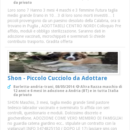
da privato
Loro sono 7 Hanno 3 mesi 4 maschi e 3 femmine Futura taglia
medio grande Erano in 10…3 di loro sono morti investiti… I
piccoli provengono da un paesino desolato della Calabria, ora si
trovano in Puglia , ADOTTABILI CENTRO NORD! Colloquio Pre
affido, moduli e obbligo sterilizzazione. Saranno dati in
adozione vaccinati, microchippati e sverminati Si chiede
contributo trasporto. Gradita offerta
Shon - Piccolo Cucciolo da Adottare
Barletta-andria-trani, 08/05/2014: 🐶 Altra Razza maschio di
12 anni e 6 mesi in adozione a Andria (BT) e in tutta Italia
da privato
SHON Maschio, 3 mesi, taglia medio grande Simil pastore
tedesco-labrador vaccinato e sverminato Si affida con seri
controlli, questionario e moduli. Dolcissimo discreto e
giocherellone. ADOZIONE COME VERO MEMBRO DI FAMIGLIA!
no guardia catena giardino ecc.. stipulate un contratto con la
vigilanza!! INFO 3474825150 ( DOPO LE 17) lasciare sms con