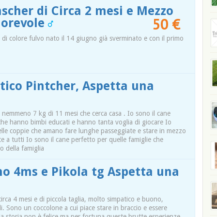
nscher di Circa 2 mesi e Mezzo
50 €
morevole
 di colore fulvo nato il 14 giugno già sverminato e con il primo
tico Pintcher, Aspetta una
 nemmeno 7 kg di 11 mesi che cerca casa . Io sono il cane
 che hanno bimbi educati e hanno tanta voglia di giocare Io
elle coppie che amano fare lunghe passeggiate e stare in mezzo
ste a tutti Io sono il cane perfetto per quelle famiglie che
 della famiglia
no 4ms e Pikola tg Aspetta una
irca 4 mesi e di piccola taglia, molto simpatico e buono,
ili. Sono un coccolone a cui piace stare in braccio e essere
mia storia non è felice ma per fortuna queste brutte esperienze