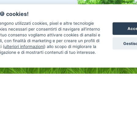
🍪 cookies!
ngono utilizzati cookies, pixel e altre tecnologie
Acce
okies necessari per consentirti di navigare all’interno
l tuo consenso vogliamo attivare cookies di analisi e
i, con finalità di marketing e per creare un profili di
Gestisc
i (
ulteriori informazioni
) allo scopo di migliorare la
igazione e di mostrarti contenuti di tuo interesse.
Annunci Gatti in vendita
An
Gatti Maine Coon
Gatti Siberiano
Uc
Gatti Scottish Fold
Gatti Sphynx
Re
Gatti Persiano
Gatti Bengala
Co
Gatti Ragdoll
Gatti Siamese
Uc
Gatti British
Gatti Exotic
Re
Gatti Sacro Di Birmania
Gatti Altra Razza
Ca