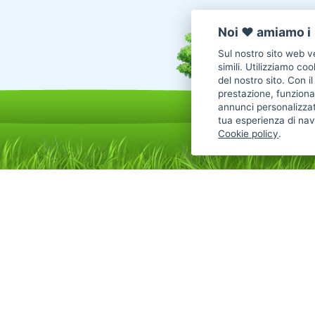
Noi ♥️ amiamo i 
Sul nostro sito web ve
simili. Utilizziamo co
del nostro sito. Con i
prestazione, funzional
annunci personalizzat
tua esperienza di nav
Cookie policy
.
Annunci Cani in vendita
Cani Boxer
Cani Golden Retriever
Cani Chihuahua
Cani Maltese
Cani Labrador
Cani Altra Razza
Cani Jack Russel
Cani Border Collie
Cani Pastore Tedesco
Cani American
Cani Barboncino
Cani Cane Corso