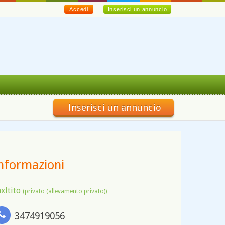
Accedi
Inserisci un annuncio
Inserisci un annuncio
nformazioni
axltito
(privato (allevamento privato))
3474919056