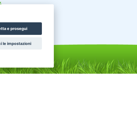
tta e prosegui
i le impostazioni
nunci altri animali in vendita
celli Pappagalli
Roditori Cincillà
ttili Tartarughe
Conigli Nani Colorati
nigli Ariete Nano
Conigli Ariete Testa Di Leone
celli Altri uccelli
Pesci Altri pesci acqua dolce
ttili Serpenti
Uccelli Canarini
valli Frisone
Animali da Cortile Caprini