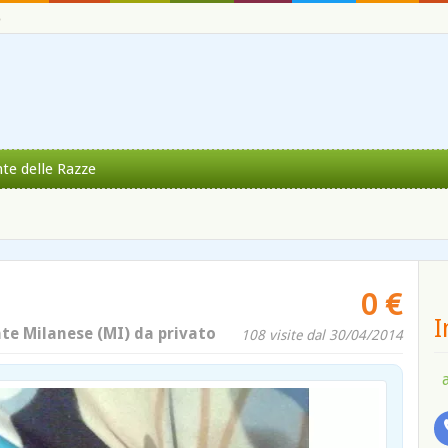
o
nte delle Razze
0 €
I
te Milanese (MI) da privato
108 visite dal 30/04/2014