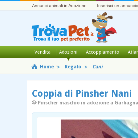
Annunci animali in Adozione
Inserisci un annunci
Vendita
Adozioni
Accoppiamento
Atla
Home
Regalo
Cani
Coppia di Pinsher Nani
🐶 Pinscher maschio in adozione a Garbagna