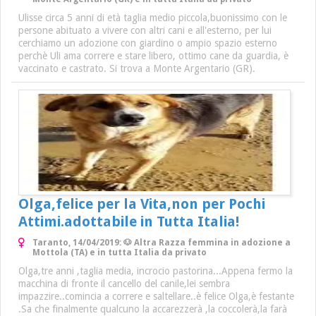
Ulisse circa 5 anni di età taglia medio piccola,buonissimo con le
persone abituato a vivere con altri cani e all'esterno, per lui
cerchiamo un adozione con giardino o ampio spazio esterno
perchè Uli ama correre e stare libero, ottimo cane da guardia, è
vaccinato e castrato. Si trova a Monte Argentario (GR).
Olga,felice per la Vita,non per Pochi
Attimi.adottabile in Tutta Italia!
Taranto, 14/04/2019: 🐶 Altra Razza femmina in adozione a
Mottola (TA) e in tutta Italia da privato
Olga,tre anni ,taglia media, incrocio pastorina...Appena fermo la
macchina di fronte il cancello del canile,lei sembra
impazzire..comincia a correre e saltellare..è felice Olga,è festante
.Sa che finalmente qualcuno la accarezzerà ,la coccolerà,la farà