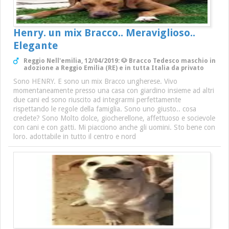
Henry. un mix Bracco.. Meraviglioso..
Elegante
Reggio Nell'emilia, 12/04/2019: 🐶 Bracco Tedesco maschio in
adozione a Reggio Emilia (RE) e in tutta Italia da privato
Sono HENRY. E sono un mix Bracco ungherese. Vivo
momentaneamente presso una casa con giardino insieme ad altri
due cani ed sono riuscito ad integrarmi perfettamente
rispettando le regole della famiglia. Sono uno giusto.. cosa
credete? Sono Molto dolce, giocherellone, affettuoso e socievole
con cani e con gatti. Mi piacciono anche gli uomini. Sto bene con
loro. adottabile in tutto il centro e nord