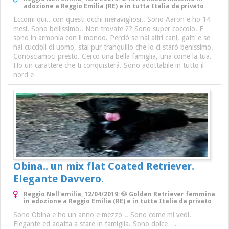
adozione a Reggio Emilia (RE) e in tutta Italia da privato
Eccomi qui.. con questi occhi meravigliosi.. Sono Aaron e ho 14
mesi. Sono bellissimo.. Non trovate ?? Sono super coccolo. E
sono in armonia con il mondo. Perciò se hai altri cani, gatti e se
hai cuccioli di uomo, stai pur tranquillo che io ci starò benissimo.
Conosciamoci presto. Cerco una bella famiglia, una come la tua.
Ho un carattere che ti conquisterá. Sono adottabile in tutto il
nord e
Obina.. un mix flat Coated Retriever.
Elegante Davvero.
Reggio Nell'emilia, 12/04/2019: 🐶 Golden Retriever femmina
in adozione a Reggio Emilia (RE) e in tutta Italia da privato
Sono Obina e ho un anno e mezzo .. Sono come mi vedi.
Elegante ed adatta a stare in famiglia. Sono dolce….