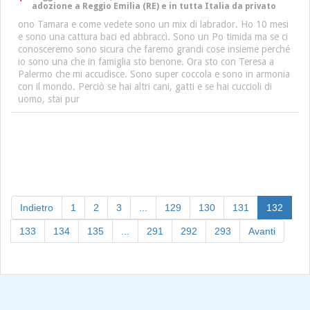
adozione a Reggio Emilia (RE) e in tutta Italia da privato
ono Tamara e come vedete sono un mix di labrador. Ho 10 mesi
e sono una cattura baci ed abbraccì. Sono un Po timida ma se ci
conosceremo sono sicura che faremo grandi cose insieme perché
io sono una che in famiglia sto benone. Ora sto con Teresa a
Palermo che mi accudisce. Sono super coccola e sono in armonia
con il mondo. Perciò se hai altri cani, gatti e se hai cuccioli di
uomo, stai pur
(curre
Indietro
1
2
3
...
129
130
131
132
133
134
135
...
291
292
293
Avanti