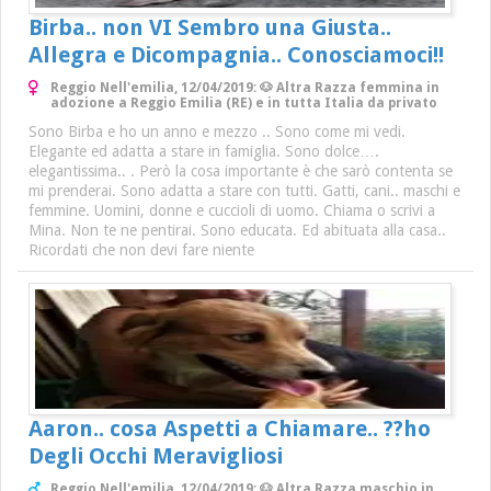
Birba.. non VI Sembro una Giusta..
Allegra e Dicompagnia.. Conosciamoci!!
Reggio Nell'emilia, 12/04/2019: 🐶 Altra Razza femmina in
adozione a Reggio Emilia (RE) e in tutta Italia da privato
Sono Birba e ho un anno e mezzo .. Sono come mi vedi.
Elegante ed adatta a stare in famiglia. Sono dolce….
elegantissima.. . Però la cosa importante è che sarò contenta se
mi prenderai. Sono adatta a stare con tutti. Gatti, cani.. maschi e
femmine. Uomini, donne e cuccioli di uomo. Chiama o scrivi a
Mina. Non te ne pentirai. Sono educata. Ed abituata alla casa..
Ricordati che non devi fare niente
Aaron.. cosa Aspetti a Chiamare.. ??ho
Degli Occhi Meravigliosi
Reggio Nell'emilia, 12/04/2019: 🐶 Altra Razza maschio in