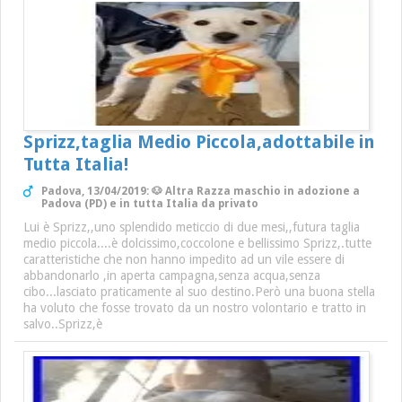
Sprizz,taglia Medio Piccola,adottabile in
Tutta Italia!
Padova, 13/04/2019: 🐶 Altra Razza maschio in adozione a
Padova (PD) e in tutta Italia da privato
Lui è Sprizz,,uno splendido meticcio di due mesi,,futura taglia
medio piccola....è dolcissimo,coccolone e bellissimo Sprizz,.tutte
caratteristiche che non hanno impedito ad un vile essere di
abbandonarlo ,in aperta campagna,senza acqua,senza
cibo...lasciato praticamente al suo destino.Però una buona stella
ha voluto che fosse trovato da un nostro volontario e tratto in
salvo..Sprizz,è