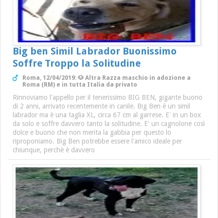
Big ben Simil Labrador Buonissimo
Soffre Troppo la Solitudine
Roma, 12/04/2019: 🐶 Altra Razza maschio in adozione a
Roma (RM) e in tutta Italia da privato
Rinnoviamo l'appello per il tenerissimo BIG BEN, gigante buono
di 2 anni, arrivato recentemente in canile. Big Ben è un simil
labrador ma è una taglia XL, circa 67 cm al garrese. E' in un box
da solo e soffre davvero tanto la solitudine. E' un cagnolone così
dolce e buono che non merita la gabbia per questo lo
riproponiamo. Big Ben potrebbe essere l'amico ideale per
chiunque, perchè è davvero