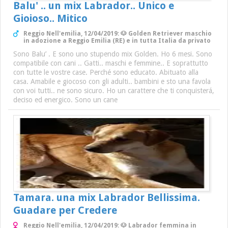
Balu' .. un mix Labrador.. Unico e
Gioioso.. Mitico
Reggio Nell'emilia, 12/04/2019: 🐶 Golden Retriever maschio
in adozione a Reggio Emilia (RE) e in tutta Italia da privato
Sono Balu’ . E sono uno stupendo mix Golden. Ho 6 mesi. Sono
compatibile con cani .. Gatti.. maschi e femmine.. E soprattutto
con tutte le vostre case. Perché sono educato. Abituato alla
casa. Amabile e giocoso con gli adulti.. bambini e sto una favola
con voi tutti.. ne sono sicuro. Ho un carattere che ti conquisterá,
deciso ed energico. Sono un cane
Tamara. una mix Labrador Bellissima.
Guadare per Credere
Reggio Nell'emilia, 12/04/2019: 🐶 Labrador femmina in