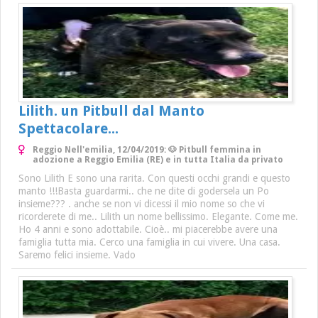
Lilith. un Pitbull dal Manto
Spettacolare...
Reggio Nell'emilia, 12/04/2019: 🐶 Pitbull femmina in
adozione a Reggio Emilia (RE) e in tutta Italia da privato
Sono Lilith E sono una rarita. Con questi occhi grandi e questo
manto !!!Basta guardarmi.. che ne dite di godersela un Po
insieme??? . anche se non vi dicessi il mio nome so che vi
ricorderete di me.. Lilith un nome bellissimo. Elegante. Come me.
Ho 4 anni e sono adottabile. Cioè.. mi piacerebbe avere una
famiglia tutta mia. Cerco una famiglia in cui vivere. Una casa.
Saremo felici insieme. Vado