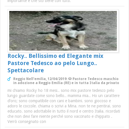
importante é che sto bene con tutti.
Rocky.. Bellissimo ed Elegante mix
Pastore Tedesco ao pelo Lungo..
Spettacolare
Reggio Nell'emilia, 12/04/2019: 🐶 Pastore Tedesco maschio
in adozione a Reggio Emilia (RE) e in tutta Italia da privato
mi chiamo Rocky ho 18 mesi.. sono mix pastore tedesco pelo
lungo guardate come sono bello.. mamma mia.. Ho un carattere
d’oro; sono compatibile con cani e bambini. sono giocoso e
adoro le coccole. chiama o scrivi a Mina. non te ne pentirai. sono
educato. sono adottabile in tutto il nord e centro Italia. ricordati
che non devi fare niente perché sono vaccinato e chippato .
Verrò consegnato con