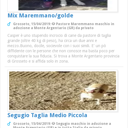
Mix Maremmano/golde
Grosseto, 15/04/2019: 🐶 Pastore Maremmano maschio in
adozione a Monte Argentario (GR) da privato
Casper è uno stupendo incrocio di cane da pastore di taglia
grande (oltre 40 kg di peso), ha circa un due anni e
mezzo.Buono, docile, socievole con i suoi simili. E' un pò
diffidente con le persone che non conosce ma basta poco per
conquistare la sua fiducia. Si trova a Monte Argentario provincia
di Grosseto e si affida solo in zona.
Segugio Taglia Medio Piccola
Grosseto, 15/04/2019: 🐶 Segugio maschio in adozione a
Monte Argentario (GR) e in tutta Italia da privato