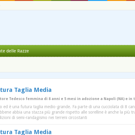
o
nte delle Razze
utura Taglia Media
store Tedesco femmina di 8 anni e 5 mesi in adozione a Napoli (NA) e in t
 ed è una futura taglia medio-grande. Fa parte di una cucciolata di 8 cani
bene abbia una stazza più grande rispetto alle sorelline è anche la più tr
zioni di semi-randagismo nei terreni circostanti
utura Taglia Media