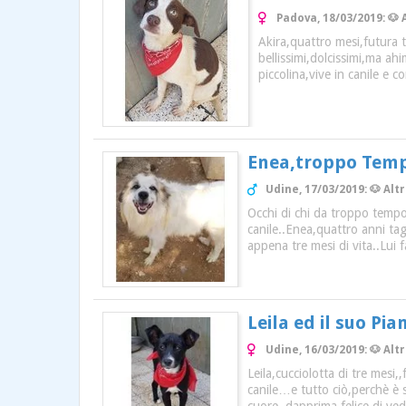
Padova, 18/03/2019: 🐶
Akira,quattro mesi,futura 
bellissimi,dolcissimi,ma ah
piccolina,vive in canile e 
Enea,troppo Tempo
Udine, 17/03/2019: 🐶 Alt
Occhi di chi da troppo tempo
canile..Enea,quattro anni ta
appena tre mesi di vita..Lui fa
Leila ed il suo Pia
Udine, 16/03/2019: 🐶 Al
Leila,cucciolotta di tre mesi
canile…e tutto ciò,perchè è s