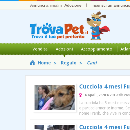
Annunci animali in Adozione
Inserisci un annunci
Vendita
Adozioni
Accoppiamento
Atla
Home
Regalo
Cani
Cucciola 4 mesi F
Napoli, 26/03/2019: 🐶 Pa
La cucciola ha 3 mesi e mezzo
e particolarmente inerme. Seb
nome Frank, che vive in condi
Cucciola 4 mesi F