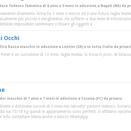
astore Tedesco femmina di 8 anni e 5 mesi in adozione a Napoli (NA) da p
eamente chiamiamo Anna ha 3 mesi e mezzo ed è una futura taglia media (c
isicamente più piccola e mingherlina. Ha sofferto a due mesi di intossicazi
ndendole impossibile camminare o fissare gli oggetti a
i Occhi
Altra Razza maschio in adozione a Lentini (SR) e in tutta Italia da privat
, Peter è un cucciolone di 13 mesi, taglia media. Si trova in prov. di Sir
ne
ador maschio di 7 anni e 7 mesi in adozione a Cesena (FC) da privato
issimi e dolcissimi cuccioli di 3 mesi mix labrador pastore tedesco, bovaro? I
ia sui 15/18 kg quindi in appartamento sono perfetti. si affidano vaccinati
Per info contattare Maria anche a mezzo WhatsApp