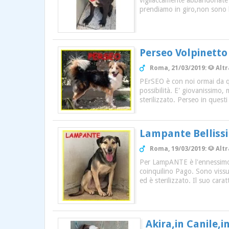
vigliaccamente abbandonate d
prendiamo in giro,non sono 
Perseo Volpinett
Roma, 21/03/2019: 🐶 Alt
PErSEO è con noi ormai da q
possibilità. E' giovanissimo,
sterilizzato. Perseo in ques
Lampante Bellissi
Roma, 19/03/2019: 🐶 Alt
Per LampANTE è l'ennessimo 
coinquilino Pago. Sono vissu
ed è sterilizzato. Il suo car
Akira,in Canile,i