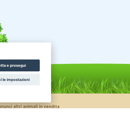
tta e prosegui
i le impostazioni
nunci altri animali in vendita
celli Pappagalli
Roditori Cincillà
ttili Tartarughe
Conigli Nani Colorati
nigli Ariete Nano
Conigli Ariete Testa Di Leone