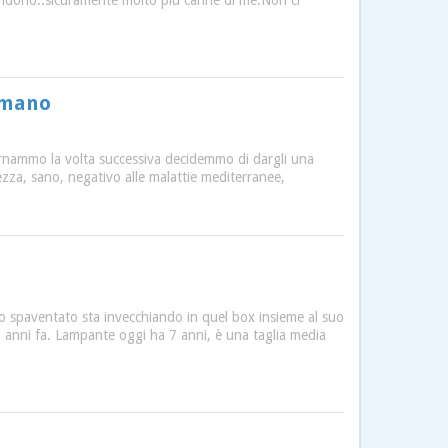
tendono..sicuramente molto più carine di me.Non ci
Umano
rnammo la volta successiva decidemmo di dargli una
tezza, sano, negativo alle malattie mediterranee,
 spaventato sta invecchiando in quel box insieme al suo
6 anni fa. Lampante oggi ha 7 anni, è una taglia media