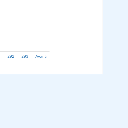
1
292
293
Avanti