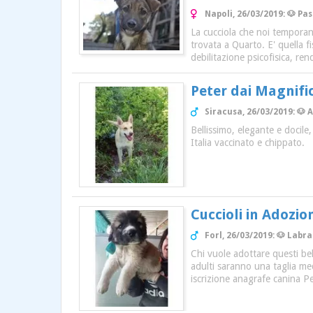
Napoli, 26/03/2019: 🐶 P
La cucciola che noi temporan
trovata a Quarto. E' quella f
debilitazione psicofisica, re
Peter dai Magnific
Siracusa, 26/03/2019: 🐶 
Bellissimo, elegante e docile
Italia vaccinato e chippato.
Cuccioli in Adozio
Forl, 26/03/2019: 🐶 Labr
Chi vuole adottare questi bell
adulti saranno una taglia med
iscrizione anagrafe canina 