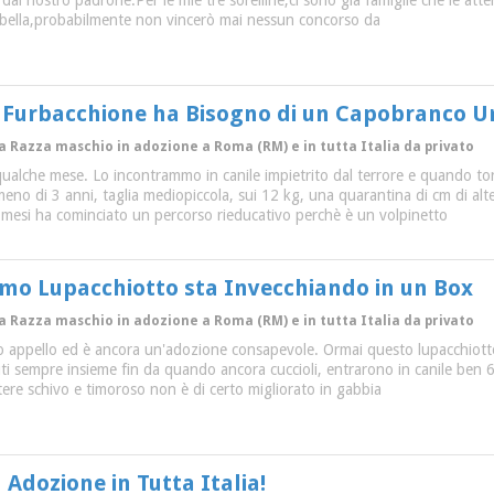
al nostro padrone.Per le mie tre sorelline,ci sono già famiglie che le at
bella,probabilmente non vincerò mai nessun concorso da
o Furbacchione ha Bisogno di un Capobranco 
ra Razza maschio in adozione a Roma (RM) e in tutta Italia da privato
ualche mese. Lo incontrammo in canile impietrito dal terrore e quando to
 meno di 3 anni, taglia mediopiccola, sui 12 kg, una quarantina di cm di al
ti mesi ha cominciato un percorso rieducativo perchè è un volpinetto
mo Lupacchiotto sta Invecchiando in un Box
ra Razza maschio in adozione a Roma (RM) e in tutta Italia da privato
appello ed è ancora un'adozione consapevole. Ormai questo lupacchiotto
ti sempre insieme fin da quando ancora cuccioli, entrarono in canile ben 
attere schivo e timoroso non è di certo migliorato in gabbia
n Adozione in Tutta Italia!