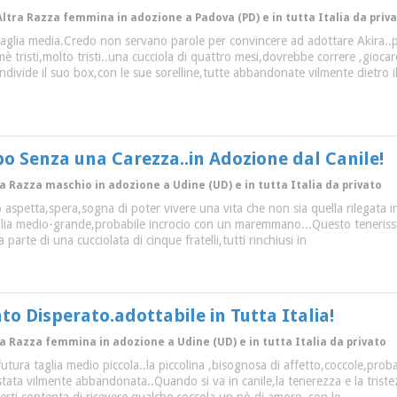
 Altra Razza femmina in adozione a Padova (PD) e in tutta Italia da priv
taglia media.Credo non servano parole per convincere ad adottare Akira..p
imè tristi,molto tristi..una cucciola di quattro mesi,dovrebbe correre ,gioca
condivide il suo box,con le sue sorelline,tutte abbandonate vilmente dietro i
 Senza una Carezza..in Adozione dal Canile!
ra Razza maschio in adozione a Udine (UD) e in tutta Italia da privato
 aspetta,spera,sogna di poter vivere una vita che non sia quella rilegata i
glia medio-grande,probabile incrocio con un maremmano...Questo tenerissi
 parte di una cucciolata di cinque fratelli,tutti rinchiusi in
nto Disperato.adottabile in Tutta Italia!
tra Razza femmina in adozione a Udine (UD) e in tutta Italia da privato
,,futura taglia medio piccola..la piccolina ,bisognosa di affetto,coccole,p
tata vilmente abbandonata..Quando si va in canile,la tenerezza e la tristezz