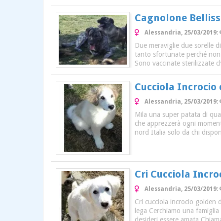
Cagnolone Bellis
Alessandria, 25/03/2019: 
Due meraviglie due sorelle 
tanto sfortunate perché non
Sono vaccinate sterilizzate c
Cucciola Incrocio
Alessandria, 25/03/2019: 
Mila una super patata di qua
che apprezzerà ogni momento 
nord Italia solo da chi dispo
Cri Cucciola Incr
Alessandria, 25/03/2019: 
Cri cucciola incrocio golden 
lega Cerchiamo una famiglia 
desideri essere amata Chiama