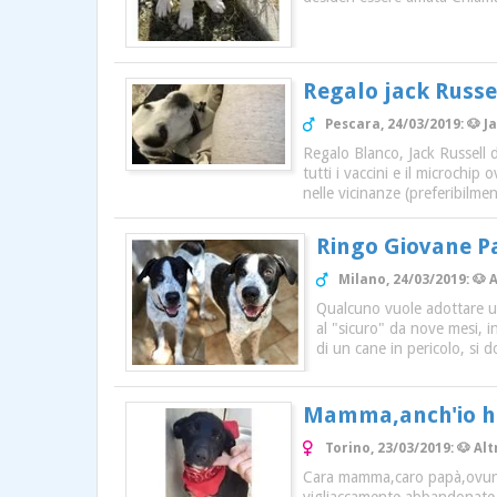
Regalo jack Russe
Pescara, 24/03/2019: 🐶 J
Regalo Blanco, Jack Russell 
tutti i vaccini e il microchi
nelle vicinanze (preferibilm
Ringo Giovane P
Milano, 24/03/2019: 🐶 
Qualcuno vuole adottare un
al "sicuro" da nove mesi, i
di un cane in pericolo, s
Mamma,anch'io ho 
Torino, 23/03/2019: 🐶 Al
Cara mamma,caro papà,ovunque