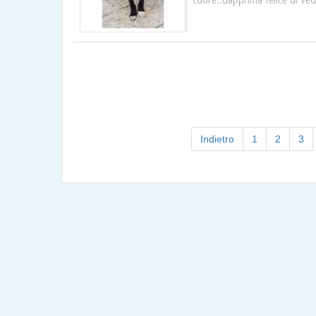
cuore..dapprima felice di ved
Indietro
1
2
3