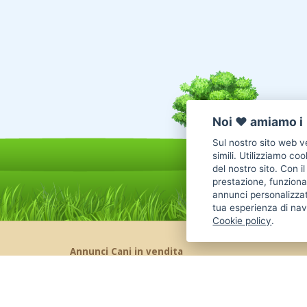
Noi ♥️ amiamo i 
Sul nostro sito web ve
simili. Utilizziamo co
del nostro sito. Con i
prestazione, funzional
annunci personalizzat
tua esperienza di nav
Cookie policy
.
Annunci Cani in vendita
Cani Boxer
Cani Golden Retriever
Cani Chihuahua
Cani Maltese
Cani Labrador
Cani Altra Razza