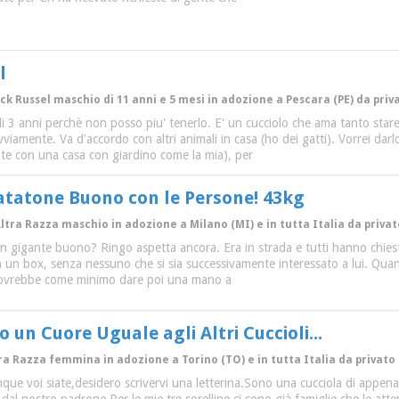
l
ack Russel maschio di 11 anni e 5 mesi in adozione a Pescara (PE) da priv
di 3 anni perchè non posso piu' tenerlo. E' un cucciolo che ama tanto sta
p ovviamente. Va d'accordo con altri animali in casa (ho dei gatti). Vorrei d
ente con una casa con giardino come la mia), per
atatone Buono con le Persone! 43kg
Altra Razza maschio in adozione a Milano (MI) e in tutta Italia da privat
 gigante buono? Ringo aspetta ancora. Era in strada e tutti hanno chiesto
n un box, senza nessuno che si sia successivamente interessato a lui. Quando
i dovrebbe come minimo dare poi una mano a
un Cuore Uguale agli Altri Cuccioli...
tra Razza femmina in adozione a Torino (TO) e in tutta Italia da privato
 voi siate,desidero scrivervi una letterina.Sono una cucciola di appena q