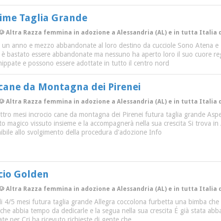
sime Taglia Grande
🐶 Altra Razza femmina in adozione a Alessandria (AL) e in tutta Italia 
di un anno e mezzo abbandonate al loro destino da cucciole Sono Atena e
 è bastato essere abbandonate ma nessuno ha aperto loro il suo cuore re
hippate e possono essere adottate in tutto il centro nord
 cane da Montagna dei Pirenei
🐶 Altra Razza femmina in adozione a Alessandria (AL) e in tutta Italia 
ttro mesi incrocio cane da montagna dei Pirenei futura taglia grande Aspe
magico vissuto insieme e la accompagnerà nella sua crescita Si trova in A
nibile allo svolgimento della procedura d'adozione Info
ocio Golden
🐶 Altra Razza femmina in adozione a Alessandria (AL) e in tutta Italia 
di 4/5 mesi futura taglia grande Allegra coccolona furbetta una bimba che a
che abbia tempo da dedicarle e la segua nella sua crescita É già stata abb
te per Cri ha ricevuto richieste di gente che