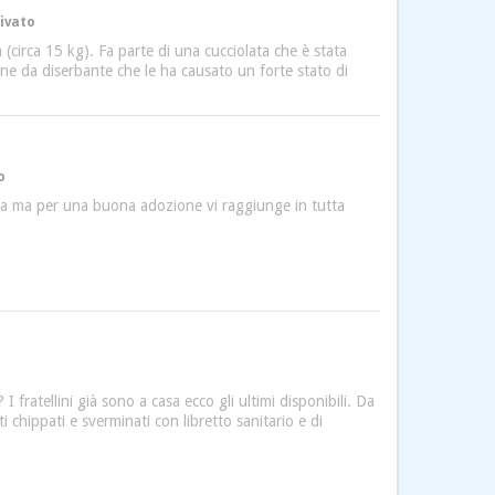
rivato
irca 15 kg). Fa parte di una cucciolata che è stata
one da diserbante che le ha causato un forte stato di
o
acusa ma per una buona adozione vi raggiunge in tutta
 fratellini già sono a casa ecco gli ultimi disponibili. Da
 chippati e sverminati con libretto sanitario e di