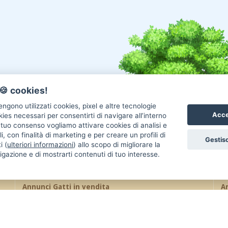
🍪 cookies!
ngono utilizzati cookies, pixel e altre tecnologie
Acce
okies necessari per consentirti di navigare all’interno
l tuo consenso vogliamo attivare cookies di analisi e
i, con finalità di marketing e per creare un profili di
Gestisc
i (
ulteriori informazioni
) allo scopo di migliorare la
igazione e di mostrarti contenuti di tuo interesse.
Annunci Gatti in vendita
An
Gatti Maine Coon
Gatti Siberiano
Uc
Gatti Scottish Fold
Gatti Sphynx
Re
Gatti Persiano
Gatti Bengala
Co