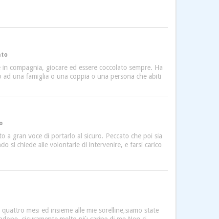
ato
re in compagnia, giocare ed essere coccolato sempre. Ha
arlo ad una famiglia o una coppia o una persona che abiti
o
 a gran voce di portarlo al sicuro. Peccato che poi sia
 si chiede alle volontarie di intervenire, e farsi carico
uattro mesi ed insieme alle mie sorelline,siamo state