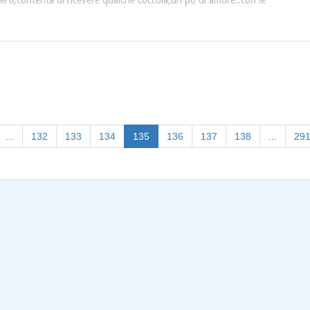
erti,contenta di ricevere qualche coccola,un pò di amore..con le
(current)
...
132
133
134
135
136
137
138
...
29