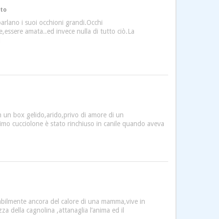
ato
arlano i suoi occhioni grandi.Occhi
re,essere amata..ed invece nulla di tutto ciò.La
l
n un box gelido,arido,privo di amore di un
mo cucciolone è stato rinchiuso in canile quando aveva
robabilmente ancora del calore di una mamma,vive in
a della cagnolina ,attanaglia l’anima ed il