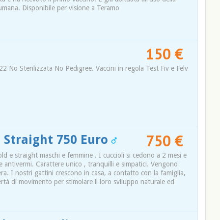
 umana. Disponibile per visione a Teramo
150 €
2 No Sterilizzata No Pedigree. Vaccini in regola Test Fiv e Felv
750 €
e Straight 750 Euro
fold e straight maschi e femmine . I cuccioli si cedono a 2 mesi e
 antivermi. Carattere unico , tranquilli e simpatici. Vengono
tiera. I nostri gattini crescono in casa, a contatto con la famiglia,
bertà di movimento per stimolare il loro sviluppo naturale ed