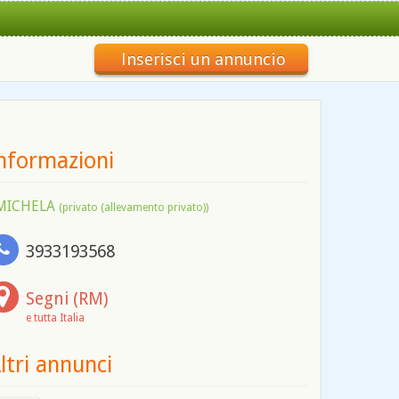
Inserisci un annuncio
nformazioni
MICHELA
(privato (allevamento privato))
3933193568
Segni (RM)
e tutta Italia
ltri annunci