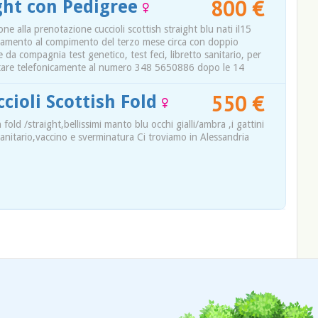
800 €
ight con Pedigree
e alla prenotazione cuccioli scottish straight blu nati il15
llevamento al compimento del terzo mese circa con doppio
e da compagnia test genetico, test feci, libretto sanitario, per
attare telefonicamente al numero 348 5650886 dopo le 14
550 €
ccioli Scottish Fold
h fold /straight,bellissimi manto blu occhi gialli/ambra ,i gattini
sanitario,vaccino e sverminatura Ci troviamo in Alessandria