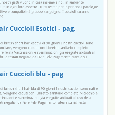
I nostri gatti vivono in casa insieme a noi, in ambiente
uiti in ogni loro aspetto. Tutti testati per le principali patologie
ttive e compatibilità gruppo sanguigno. I cuccioli saranno
rio
ir Cuccioli Esotici - pag.
 di british short hair esotivi di 90 giorni I nostri cuccioli sono
familiare, vengono ceduti con: Libretto sanitario completo
fe felina Vaccinazioni e sverminazioni già eseguite abituati all
sibili e testati negativi da Fiv e Felv Pagamento rateale su
air Cuccioli blu - pag
 di british short hair blu di 90 giorni I nostri cuccioli sono nati e
are, vengono ceduti con: Libretto sanitario completo Microchip e
ccinazioni e sverminazioni già eseguite abituati all uso della
estati negativi da Fiv e Felv Pagamento rateale su richiesta