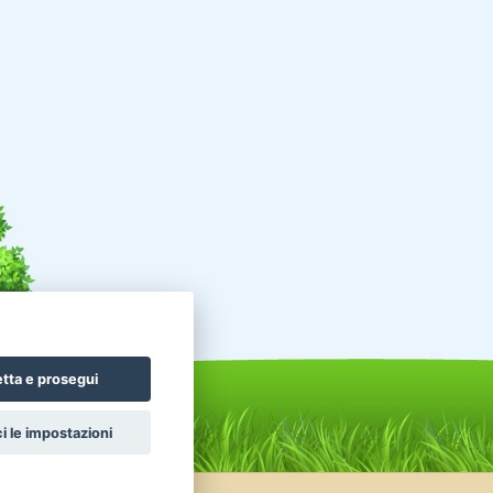
tta e prosegui
i le impostazioni