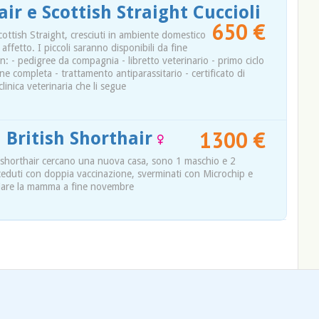
air e Scottish Straight Cuccioli
650 €
Scottish Straight, cresciuti in ambiente domestico
affetto. I piccoli saranno disponibili da fine
: - pedigree da compagnia - libretto veterinario - primo ciclo
ne completa - trattamento antiparassitario - certificato di
clinica veterinaria che li segue
1300 €
 British Shorthair
ish shorthair cercano una nuova casa, sono 1 maschio e 2
ceduti con doppia vaccinazione, sverminati con Microchip e
ciare la mamma a fine novembre