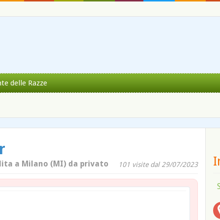
nte delle Razze
r
I
dita a Milano (MI) da privato
101 visite dal 29/07/2023