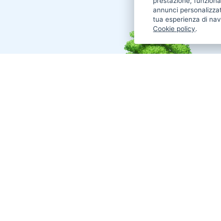
prestazione, funzional
annunci personalizzat
tua esperienza di nav
Cookie policy
.
Annunci Cani in vendita
Cani Boxer
Cani Golden Retriever
Cani Chihuahua
Cani Maltese
Cani Labrador
Cani Altra Razza
Cani Jack Russel
Cani Border Collie
Cani Pastore Tedesco
Cani American
Cani Barboncino
Cani Cane Corso