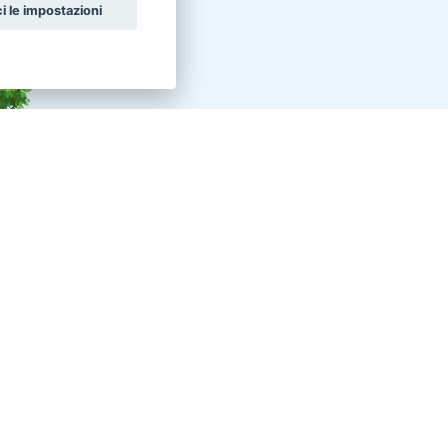
i le impostazioni
nunci altri animali in vendita
celli Pappagalli
Roditori Cincillà
ttili Tartarughe
Conigli Nani Colorati
nigli Ariete Nano
Conigli Ariete Testa Di Leone
celli Altri uccelli
Pesci Altri pesci acqua dolce
ttili Serpenti
Uccelli Canarini
valli Frisone
Animali da Cortile Caprini