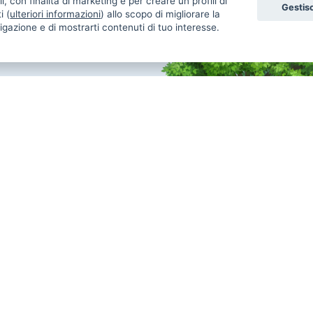
i, con finalità di marketing e per creare un profili di
Gestisc
i (
ulteriori informazioni
) allo scopo di migliorare la
igazione e di mostrarti contenuti di tuo interesse.
Annunci Gatti in vendita
An
Gatti Maine Coon
Gatti Siberiano
Uc
Gatti Scottish Fold
Gatti Sphynx
Re
Gatti Persiano
Gatti Bengala
Co
Gatti Ragdoll
Gatti Siamese
Uc
Gatti British
Gatti Exotic
Re
Gatti Sacro Di Birmania
Gatti Altra Razza
Ca