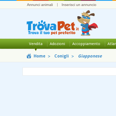
Annunci animali
Inserisci un annuncio
Vendita
Adozioni
Accoppiamento
Atla
Home
Conigli
Giapponese