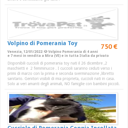
Volpino di Pomerania Toy
750 €
Venezia, 12/01/2022: 🐶 Volpino Pomerania di 4 anni
e 7 mesi in vendita a Mira (VE) e in tutta Italia da privato
Disponibili cuccioli di pomerania toy nati il 26 dicembre ,2
maschietti e 2 femminucce . I cuccioli saranno ceduti verso i
primi di marzo con la prima e seconda sverminazione ,libretto
sanitario. Genitori visibili di mia proprieta, cuccioli nati in casa.
Solo ai veri amanti degli animali, NO famiglie con bambini piccoli.