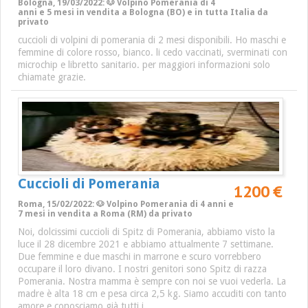
Bologna, 19/03/2022: 🐶 Volpino Pomerania di 4
anni e 5 mesi in vendita a Bologna (BO) e in tutta Italia da
privato
cuccioli di volpini di pomerania di 2 mesi disponibili. Ho maschi e
femmine di colore rosso, bianco. li cedo vaccinati, sverminati con
microchip e libretto sanitario. per maggiori informazioni solo
chiamate grazie.
Cuccioli di Pomerania
1200 €
Roma, 15/02/2022: 🐶 Volpino Pomerania di 4 anni e
7 mesi in vendita a Roma (RM) da privato
Noi, dolcissimi cuccioli di Spitz di Pomerania, abbiamo visto la
luce il 28 dicembre 2021 e abbiamo attualmente 7 settimane.
Due femmine e due maschi in marrone e scuro vorrebbero
occupare il loro divano. I nostri genitori sono Spitz di razza
Pomerania. Nostra mamma è sempre con noi se vuoi vederla. La
madre è alta 18 cm e pesa circa 2,5 kg. Siamo accuditi con tanto
amore e conosciamo già tutti i