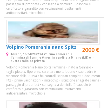
passaggio di proprietà • consegna a domicilio Il cucciolo è
certificato e garantito con vaccinazioni, trattamenti
antiparassitari, microchip e
Volpino Pomerania nano Spitz
2000 €
Milano, 18/04/2022: 🐶 Volpino Pomerania
femmina di 4 anni e 6 mesi in vendita a Milano (MI) e in
tutta Italia da privato
Volpino Pomerania Nano Spitz Femmina • nato a Gennaio •
taglia piccola, tipo orso, carattere molto buono • suo padre è
vincitore della Russia • ha controlli sanitari completi • documenti
FCI • prime vaccinazioni • microchip • iscrizione anagrafe canina •
passaggio di proprietà • consegna a domicilio Il cucciolo è
certificato e garantito con vaccinazioni, trattamenti
antiparassitari, microchip e