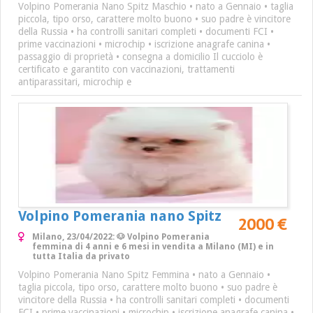
Volpino Pomerania Nano Spitz Maschio • nato a Gennaio • taglia
piccola, tipo orso, carattere molto buono • suo padre è vincitore
della Russia • ha controlli sanitari completi • documenti FCI •
prime vaccinazioni • microchip • iscrizione anagrafe canina •
passaggio di proprietà • consegna a domicilio Il cucciolo è
certificato e garantito con vaccinazioni, trattamenti
antiparassitari, microchip e
Volpino Pomerania nano Spitz
2000 €
Milano, 23/04/2022: 🐶 Volpino Pomerania
femmina di 4 anni e 6 mesi in vendita a Milano (MI) e in
tutta Italia da privato
Volpino Pomerania Nano Spitz Femmina • nato a Gennaio •
taglia piccola, tipo orso, carattere molto buono • suo padre è
vincitore della Russia • ha controlli sanitari completi • documenti
FCI • prime vaccinazioni • microchip • iscrizione anagrafe canina •