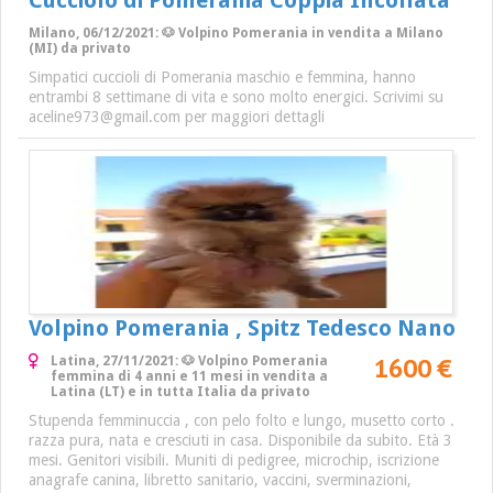
Cucciolo di Pomerania Coppia Incollata
Milano, 06/12/2021: 🐶 Volpino Pomerania in vendita a Milano
(MI) da privato
Simpatici cuccioli di Pomerania maschio e femmina, hanno
entrambi 8 settimane di vita e sono molto energici. Scrivimi su
aceline973@gmail.com per maggiori dettagli
Volpino Pomerania , Spitz Tedesco Nano
1600 €
Latina, 27/11/2021: 🐶 Volpino Pomerania
femmina di 4 anni e 11 mesi in vendita a
Latina (LT) e in tutta Italia da privato
Stupenda femminuccia , con pelo folto e lungo, musetto corto .
razza pura, nata e cresciuti in casa. Disponibile da subito. Età 3
mesi. Genitori visibili. Muniti di pedigree, microchip, iscrizione
anagrafe canina, libretto sanitario, vaccini, sverminazioni,