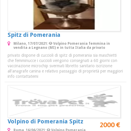
Spitz di Pomerania
Milano, 17/07/2021: 🐶 Volpino Pomerania femmina in
vendita a Legnano (MI) e in tutta Italia da privato
privato dispone di cuccioli di spitz di pomerania sia maschietti
che femminucce i cuccioli vengono consegnati a 60 giorni con
vaccinazione microchip svermati libretto sanitario iscrizione
all'anagrafe canina e relativo passaggio di proprietà per maggiori
info contattatemi
Volpino di Pomerania Spitz
2000 €
Roma, 16/06/2021: 🐶 Volpino Pomerania