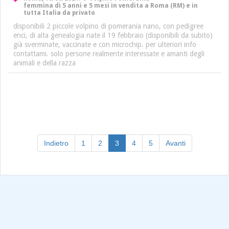
femmina di 5 anni e 5 mesi in vendita a Roma (RM) e in
tutta Italia da privato
disponibili 2 piccole volpino di pomerania nano, con pedigree
enci, di alta genealogia nate il 19 febbraio (disponibili da subito)
già sverminate, vaccinate e con microchip. per ulteriori info
contattami. solo persone realmente interessate e amanti degli
animali e della razza
(current)
Indietro
1
2
3
4
5
Avanti