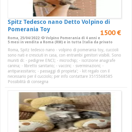
Spitz Tedesco nano Detto Volpino di
Pomerania Toy
1500 €
Roma, 25/04/2022: 🐶 Volpino Pomerania di 4 anni e
5 mesi in vendita a Roma (RM) e in tutta Italia da privato
Roma, Spitz tedesco nano - volpino di pomerania toy, cuccioli
sono nati e cresciuti in casa, con entrambi genitori visibili. Sono
muniti di: - pedigree ENCI; - microchip; - iscrizione anagrafe
canina; - libretto sanitario; - vaccini; - sverminazioni; -
antiparassitario; - passaggi di propieta'; - kit regalo con il
necessario per il cucciolo; per info contattare 3515568585
Possibilità di consegna