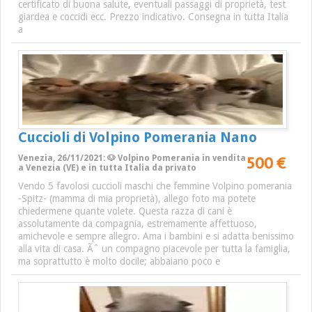
certificato di buona salute, eventuali passaggi di proprietà, test
giardea e coccidi ecc. Prezzo indicativo. Consegna in tutta Italia
a
Cuccioli di Volpino Pomerania Nano
500 €
Venezia, 26/11/2021: 🐶 Volpino Pomerania in vendita
a Venezia (VE) e in tutta Italia da privato
Vendo 5 favolosi cuccioli maschi che femmine Volpino pomerania
-Spitz- (mamma di mia proprietà), allego foto ma potete
chiedermene quante volete. Questa razza di cani è
assolutamente da compagnia, estremamente affettuoso,
amichevole e sempre allegro. Ama i bambini e si adatta benissimo
alla vita di casa. Ãˆ un compagno piacevole per tutta la famiglia,
ma soprattutto è molto docile; abbaiano poco e