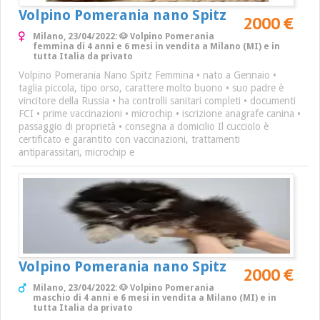
Volpino Pomerania nano Spitz
2000 €
Milano, 23/04/2022: 🐶 Volpino Pomerania
femmina di 4 anni e 6 mesi in vendita a Milano (MI) e in
tutta Italia da privato
Volpino Pomerania Nano Spitz Femmina • nato a Gennaio •
taglia piccola, tipo orso, carattere molto buono • suo padre è
vincitore della Russia • ha controlli sanitari completi • documenti
FCI • prime vaccinazioni • microchip • iscrizione anagrafe canina •
passaggio di proprietà • consegna a domicilio Il cucciolo è
certificato e garantito con vaccinazioni, trattamenti
antiparassitari, microchip e
Volpino Pomerania nano Spitz
2000 €
Milano, 23/04/2022: 🐶 Volpino Pomerania
maschio di 4 anni e 6 mesi in vendita a Milano (MI) e in
tutta Italia da privato