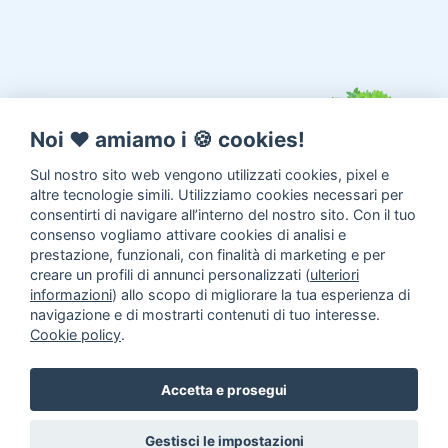
Noi ♥️ amiamo i 🍪 cookies!
Sul nostro sito web vengono utilizzati cookies, pixel e
altre tecnologie simili. Utilizziamo cookies necessari per
consentirti di navigare all’interno del nostro sito. Con il tuo
consenso vogliamo attivare cookies di analisi e
prestazione, funzionali, con finalità di marketing e per
creare un profili di annunci personalizzati (
ulteriori
informazioni
) allo scopo di migliorare la tua esperienza di
navigazione e di mostrarti contenuti di tuo interesse.
Cookie policy
.
Annunci animali
Inserisci un
Accetta e prosegui
annuncio
Come aiutarci
Gestisci le impostazioni
Facebook
|
Twitter
© 2014 - 2026