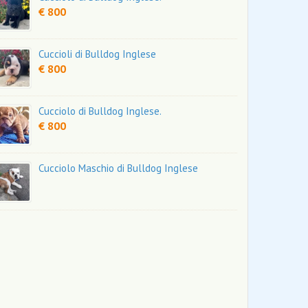
€ 800
Cuccioli di Bulldog Inglese
€ 800
Cucciolo di Bulldog Inglese.
€ 800
Cucciolo Maschio di Bulldog Inglese