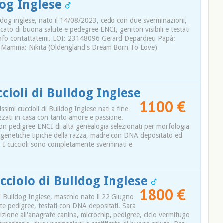
dog Inglese
ldog inglese, nato il 14/08/2023, cedo con due sverminazioni,
icato di buona salute e pedegree ENCI, genitori visibili e testati
info contattatemi. LOI: 23148096 Gerard Depardieu Papà:
) Mamma: Nikita (Oldengland's Dream Born To Love)
cioli di Bulldog Inglese
1100 €
ssimi cuccioli di Bulldog Inglese nati a fine
zzati in casa con tanto amore e passione.
 con pedigree ENCI di alta genealogia selezionati per morfologia
e genetiche tipiche della razza, madre con DNA depositato ed
 I cuccioli sono completamente sverminati e
cciolo di Bulldog Inglese
1800 €
di Bulldog Inglese, maschio nato il 22 Giugno
e pedigree, testati con DNA depositati. Sarà
izione all'anagrafe canina, microchip, pedigree, ciclo vermifugo