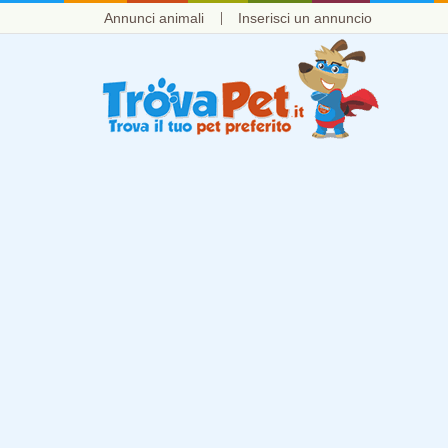
Annunci animali
Inserisci un annuncio