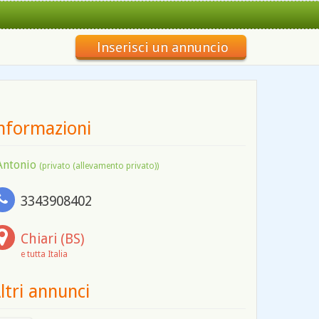
Inserisci un annuncio
nformazioni
Antonio
(privato (allevamento privato))
3343908402
Chiari (BS)
e tutta Italia
ltri annunci