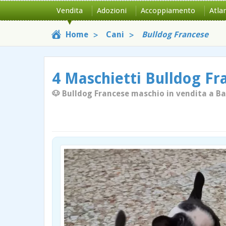
Vendita
Adozioni
Accoppiamento
Atla
Home
Cani
Bulldog Francese
4 Maschietti Bulldog Fr
🐶 Bulldog Francese maschio in vendita a Bar