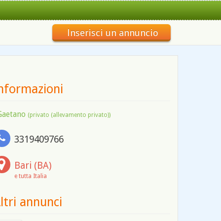
Inserisci un annuncio
nformazioni
Gaetano
(privato (allevamento privato))
3319409766
Bari (BA)
e tutta Italia
ltri annunci