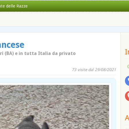
nte delle Razze
ancese
I
i (BA) e in tutta Italia da privato
73 visite dal 29/08/2021
A