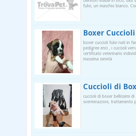
Genitori visibili in loco, dat
fulvi, un maschio bianco. Co
Boxer Cucciol
boxer cuccioli fulvi nati in fam
pedigree enci , i cuccioli ve
certificato veterinario indiv
massima serietà
Cuccioli di Bo
cuccioli di boxer bellissimi 
sverminazioni, trattamento pe