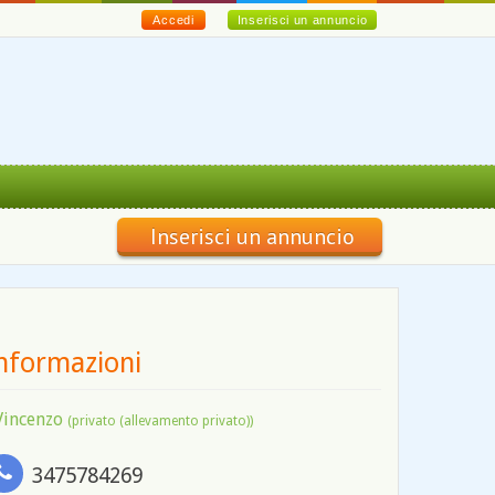
Accedi
Inserisci un annuncio
Inserisci un annuncio
nformazioni
Vincenzo
(privato (allevamento privato))
3475784269