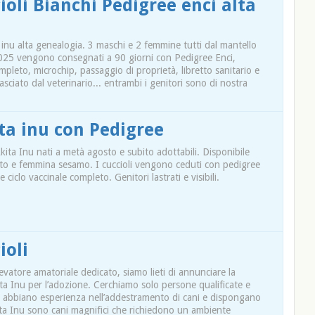
ioli Bianchi Pedigree enci alta
ta inu alta genealogia. 3 maschi e 2 femmine tutti dal mantello
2025 vengono consegnati a 90 giorni con Pedigree Enci,
ompleto, microchip, passaggio di proprietà, libretto sanitario e
lasciato dal veterinario... entrambi i genitori sono di nostra
ita inu con Pedigree
 Akita Inu nati a metà agosto e subito adottabili. Disponibile
ato e femmina sesamo. I cuccioli vengono ceduti con pedigree
ciclo vaccinale completo. Genitori lastrati e visibili.
ioli
evatore amatoriale dedicato, siamo lieti di annunciare la
Akita Inu per l’adozione. Cerchiamo solo persone qualificate e
e abbiano esperienza nell’addestramento di cani e dispongano
kita Inu sono cani magnifici che richiedono un ambiente