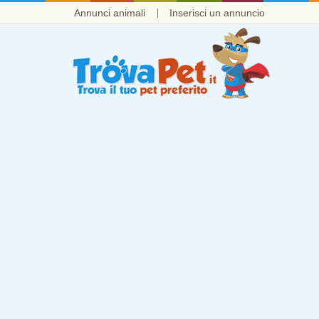
Annunci animali
Inserisci un annuncio