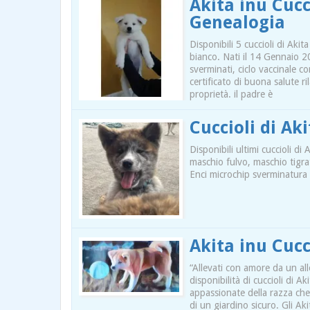
Akita inu Cucc
Genealogia
Disponibili 5 cuccioli di Aki
bianco. Nati il 14 Gennaio 
sverminati, ciclo vaccinale c
certificato di buona salute ri
proprietà. il padre è
Cuccioli di Ak
Disponibili ultimi cuccioli di
maschio fulvo, maschio tigr
Enci microchip sverminatura e 
Akita inu Cucc
“Allevati con amore da un all
disponibilità di cuccioli di 
appassionate della razza ch
di un giardino sicuro. Gli A