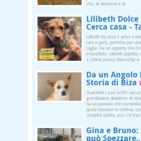
vita, di dolcezza e di
Lilibeth Dolc
Cerca casa - T
Lilibeth ha circa 1 anno e m
cani e gatti, perfetta per u
taglia. Ha un aspetto che ri
irresistibile. Lilibeth aspett
a Latina (Lazio) Microchip e
Da un Angolo 
Storia di Biza
Guardate i suoi occhi: racc
grandissimo desiderio di rina
ha un passato che vorremmo s
quasi nessuno la vedeva, con
crudeltà subita, non c'è tracc
Gina e Bruno:
può Spezzare..