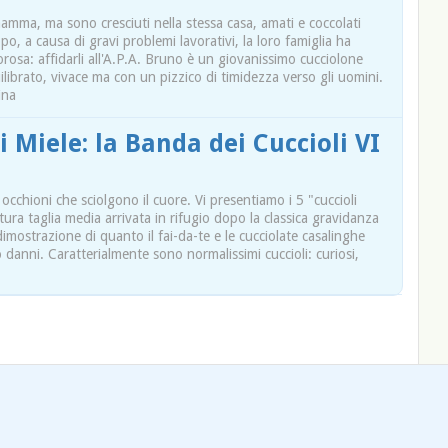
amma, ma sono cresciuti nella stessa casa, amati e coccolati
o, a causa di gravi problemi lavorativi, la loro famiglia ha
orosa: affidarli all'A.P.A. Bruno è un giovanissimo cucciolone
librato, vivace ma con un pizzico di timidezza verso gli uomini.
ina
 Miele: la Banda dei Cuccioli VI
occhioni che sciolgono il cuore. Vi presentiamo i 5 "cuccioli
utura taglia media arrivata in rifugio dopo la classica gravidanza
mostrazione di quanto il fai-da-te e le cucciolate casalinghe
 danni. Caratterialmente sono normalissimi cuccioli: curiosi,