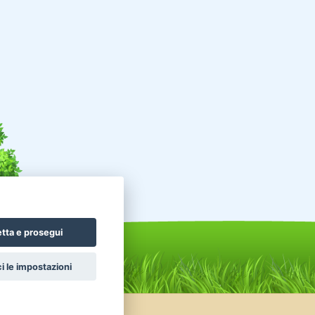
tta e prosegui
i le impostazioni