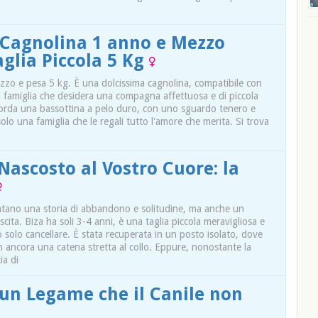
e Cagnolina 1 anno e Mezzo
aglia Piccola 5 Kg
ezzo e pesa 5 kg. È una dolcissima cagnolina, compatibile con
na famiglia che desidera una compagna affettuosa e di piccola
corda una bassottina a pelo duro, con uno sguardo tenero e
a solo una famiglia che le regali tutto l'amore che merita. Si trova
Nascosto al Vostro Cuore: la
ontano una storia di abbandono e solitudine, ma anche un
scita. Biza ha soli 3-4 anni, è una taglia piccola meravigliosa e
olo cancellare. È stata recuperata in un posto isolato, dove
 ancora una catena stretta al collo. Eppure, nonostante la
ia di
 un Legame che il Canile non