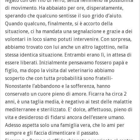
legato con del filo di ferro, senza nemmeno la possibilità
di movimento. Ha abbaiato per ore, disperatamente,
sperando che qualcuno sentisse il suo grido d’aiuto.
Quando qualcuno, finalmente, si è accorto della
situazione, ci ha mandata una segnalazione e grazie a dei
volontari in loco siamo potuti intervenire. Con sorpresa,
abbiamo trovato con lui anche un altro lagottino, nella
stessa identica situazione. Entrambi erano lì, in attesa di
essere liberati. Inizialmente pensavamo fossero papà e
figlio, ma dopo la visita dal veterinario abbiamo
scoperto che con tutta probabilità sono fratelli-
Nonostante l’abbandono e la sofferenza, hanno
conservato un cuore pieno di amore. Ficarra ha circa 2
anni, è una taglia media, è negativo ai test delle malattie
mediterranee e sterilizzato. E' dolce, affettuoso, pieno di
vita e desideroso di fidarsi ancora dell’essere umano.
Adesso aspetta solo una famiglia vera, che lo ami per
sempre e gli faccia dimenticare il passato.