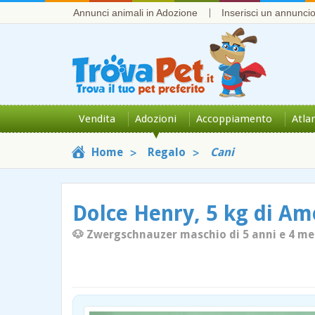
Annunci animali in Adozione
Inserisci un annunci
Vendita
Adozioni
Accoppiamento
Atla
Home
Regalo
Cani
Dolce Henry, 5 kg di A
🐶 Zwergschnauzer maschio di 5 anni e 4 mes