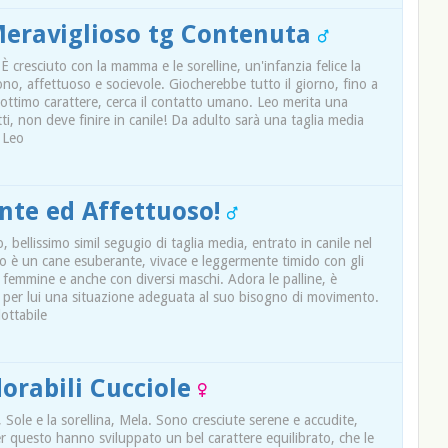
Meraviglioso tg Contenuta
 cresciuto con la mamma e le sorelline, un'infanzia felice la
no, affettuoso e socievole. Giocherebbe tutto il giorno, fino a
 ottimo carattere, cerca il contatto umano. Leo merita una
tti, non deve finire in canile! Da adulto sarà una taglia media
 Leo
nte ed Affettuoso!
, bellissimo simil segugio di taglia media, entrato in canile nel
o è un cane esuberante, vivace e leggermente timido con gli
e femmine e anche con diversi maschi. Adora le palline, è
 per lui una situazione adeguata al suo bisogno di movimento.
dottabile
orabili Cucciole
Sole e la sorellina, Mela. Sono cresciute serene e accudite,
r questo hanno sviluppato un bel carattere equilibrato, che le