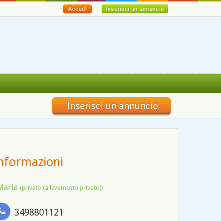
Accedi
Inserisci un annuncio
Inserisci un annuncio
nformazioni
Maria
(privato (allevamento privato))
3498801121