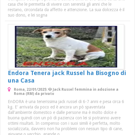
casa che le permetta di vivere con serenità gli anni che le
restano, circondata da affetto e attenzione. La sua dolcezza è il
suo dono, e lei sogna
Endora Tenera jack Russel ha Bisogno di
una Casa
Roma, 22/01/2025: 🐶 Jack Russel femmina in adozione a
Roma (RM) da privato
EnDORA è una tenerissima jack russel di 6-7 anni e pesa circa 6
kg. E' arrivata da poco ed è ancora un pò spaventata
dall'ambiente domestico e dalle persone ma è molto dolce e
buona quindi con un pò di pazienza con lei si potranno avere
ottimi risultati. In compenso con i suoi simili è perfetta, molto
socializzata, davvero non ha problemi con nessun tipo di cane,
giovane o vecchio, grande o