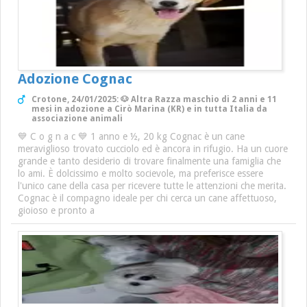
Adozione Cognac
Crotone, 24/01/2025: 🐶 Altra Razza maschio di 2 anni e 11
mesi in adozione a Cirò Marina (KR) e in tutta Italia da
associazione animali
💙 C o g n a c 💙 1 anno e ½, 20 kg Cognac è un cane
meraviglioso trovato cucciolo ed è ancora in rifugio. Ha un cuore
grande e tanto desiderio di trovare finalmente una famiglia che
lo ami. È dolcissimo e molto socievole, ma preferisce essere
l'unico cane della casa per ricevere tutte le attenzioni che merita.
Cognac è il compagno ideale per chi cerca un cane affettuoso,
gioioso e pronto a