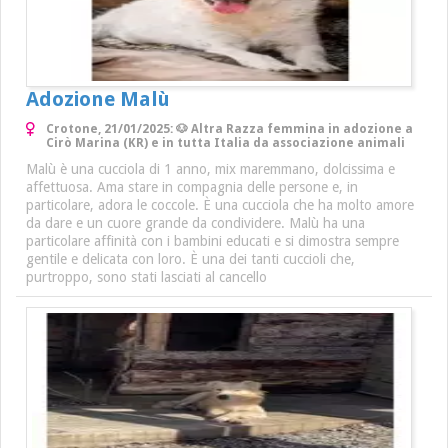
Adozione Malù
Crotone, 21/01/2025: 🐶 Altra Razza femmina in adozione a
Cirò Marina (KR) e in tutta Italia da associazione animali
Malù è una cucciola di 1 anno, mix maremmano, dolcissima e
affettuosa. Ama stare in compagnia delle persone e, in
particolare, adora le coccole. È una cucciola che ha molto amore
da dare e un cuore grande da condividere. Malù ha una
particolare affinità con i bambini educati e si dimostra sempre
gentile e delicata con loro. È una dei tanti cuccioli che,
purtroppo, sono stati lasciati al cancello