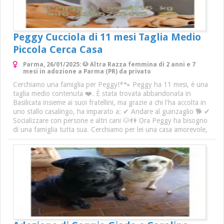
Peggy Cucciola di 11 mesi Taglia Medio
Piccola Cerca Casa
Parma, 26/01/2025: 🐶 Altra Razza femmina di 2 anni e 7
mesi in adozione a Parma (PR) da privato
Cerchiamo una famiglia per Peggy!*🐾 Peggy ha 11 mesi, è una
taglia medio contenuta ❤️. È stata trovata abbandonata in
Basilicata insieme ai suoi fratellini, ma grazie a chi l'ha accolta in
uno stallo casalingo, ha imparato a: ✔ Andare al guinzaglio 🐕 ✔
Socializzare con persone e altri cani 🐶👫 Ora Peggy ha bisogno
di una famiglia tutta sua. Cerchiamo per lei una casa amorevole,