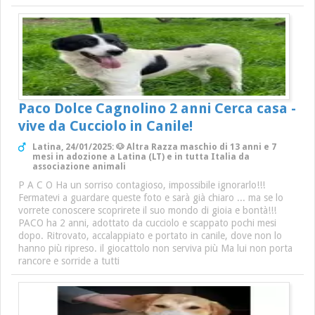
Paco Dolce Cagnolino 2 anni Cerca casa -
vive da Cucciolo in Canile!
Latina, 24/01/2025: 🐶 Altra Razza maschio di 13 anni e 7
mesi in adozione a Latina (LT) e in tutta Italia da
associazione animali
P A C O Ha un sorriso contagioso, impossibile ignorarlo!!!
Fermatevi a guardare queste foto e sarà già chiaro ... ma se lo
vorrete conoscere scoprirete il suo mondo di gioia e bontà!!!
PACO ha 2 anni, adottato da cucciolo e scappato pochi mesi
dopo. Ritrovato, accalappiato e portato in canile, dove non lo
hanno più ripreso. il giocattolo non serviva più Ma lui non porta
rancore e sorride a tutti