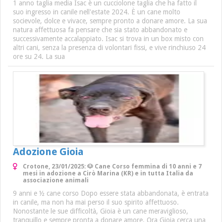
1 anno taglia media Isac è un cucciolone taglia che ha fatto il
suo ingresso in canile nell'estate 2024. È un cane molto
socievole, dolce e vivace, sempre pronto a donare amore. La sua
natura affettuosa fa pensare che sia stato abbandonato e
successivamente accalappiato. Isac si trova in un box misto con
altri cani, senza la presenza di volontari fissi, e vive rinchiuso 24
ore su 24. La sua
Adozione Gioia
Crotone, 23/01/2025: 🐶 Cane Corso femmina di 10 anni e 7
mesi in adozione a Cirò Marina (KR) e in tutta Italia da
associazione animali
9 anni e ½ cane corso Dopo essere stata abbandonata, è entrata
in canile, ma non ha mai perso il suo spirito affettuoso.
Nonostante le sue difficoltà, Gioia è un cane meraviglioso,
tranquillo e sempre pronta a donare amore. Ora Gioia cerca una