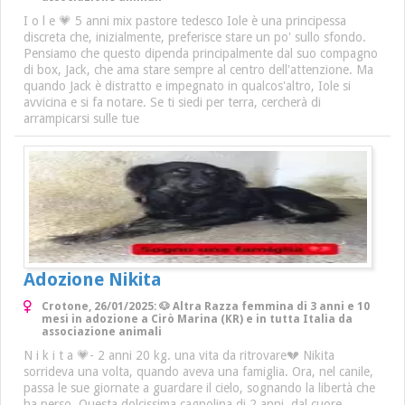
I o l e 💗 5 anni mix pastore tedesco Iole è una principessa
discreta che, inizialmente, preferisce stare un po' sullo sfondo.
Pensiamo che questo dipenda principalmente dal suo compagno
di box, Jack, che ama stare sempre al centro dell'attenzione. Ma
quando Jack è distratto e impegnato in qualcos'altro, Iole si
avvicina e si fa notare. Se ti siedi per terra, cercherà di
arrampicarsi sulle tue
Adozione Nikita
Crotone, 26/01/2025: 🐶 Altra Razza femmina di 3 anni e 10
mesi in adozione a Cirò Marina (KR) e in tutta Italia da
associazione animali
N i k i t a 💗- 2 anni 20 kg. una vita da ritrovare💔 Nikita
sorrideva una volta, quando aveva una famiglia. Ora, nel canile,
passa le sue giornate a guardare il cielo, sognando la libertà che
ha perso. Questa dolcissima cagnolina di 2 anni, dal cuore