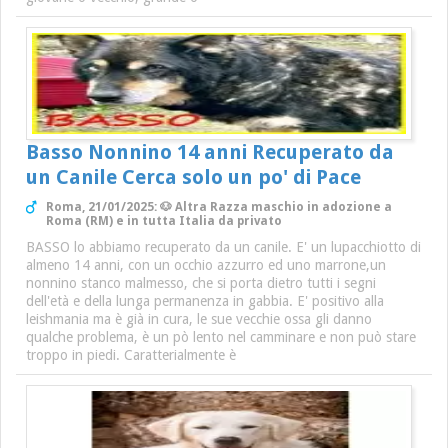
Basso Nonnino 14 anni Recuperato da
un Canile Cerca solo un po' di Pace
Roma, 21/01/2025: 🐶 Altra Razza maschio in adozione a
Roma (RM) e in tutta Italia da privato
BASSO lo abbiamo recuperato da un canile. E' un lupacchiotto di
almeno 14 anni, con un occhio azzurro ed uno marrone,un
nonnino stanco malmesso, che si porta dietro tutti i segni
dell'età e della lunga permanenza in gabbia. E' positivo alla
leishmania ma è già in cura, le sue vecchie ossa gli danno
qualche problema, è un pò lento nel camminare e non può stare
troppo in piedi. Caratterialmente è