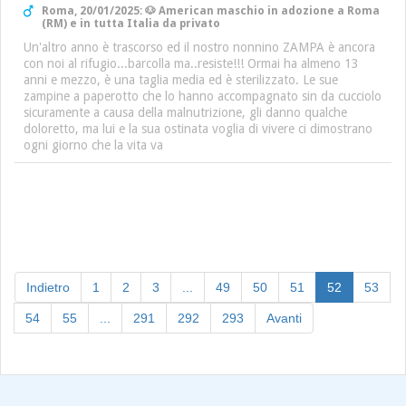
Roma, 20/01/2025: 🐶 American maschio in adozione a Roma
(RM) e in tutta Italia da privato
Un'altro anno è trascorso ed il nostro nonnino ZAMPA è ancora
con noi al rifugio...barcolla ma..resiste!!! Ormai ha almeno 13
anni e mezzo, è una taglia media ed è sterilizzato. Le sue
zampine a paperotto che lo hanno accompagnato sin da cucciolo
sicuramente a causa della malnutrizione, gli danno qualche
doloretto, ma lui e la sua ostinata voglia di vivere ci dimostrano
ogni giorno che la vita va
(current)
Indietro
1
2
3
...
49
50
51
52
53
54
55
...
291
292
293
Avanti