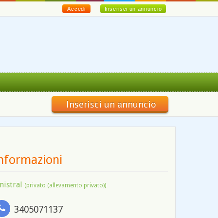
Accedi
Inserisci un annuncio
Inserisci un annuncio
nformazioni
mistral
(privato (allevamento privato))
3405071137