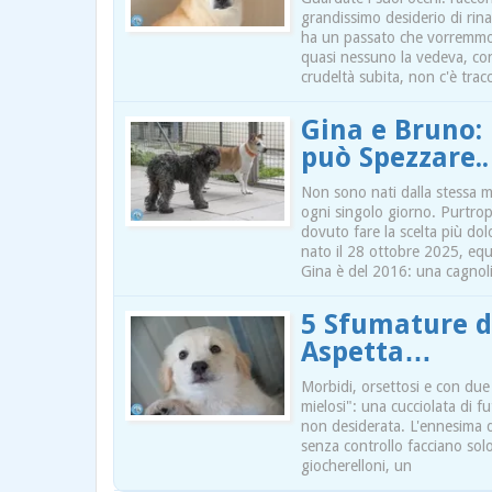
grandissimo desiderio di rina
ha un passato che vorremmo s
quasi nessuno la vedeva, con
crudeltà subita, non c'è tracc
Gina e Bruno:
può Spezzare..
Non sono nati dalla stessa m
ogni singolo giorno. Purtropp
dovuto fare la scelta più dol
nato il 28 ottobre 2025, equi
Gina è del 2016: una cagnol
5 Sfumature di
Aspetta…
Morbidi, orsettosi e con due 
mielosi": una cucciolata di f
non desiderata. L'ennesima di
senza controllo facciano solo
giocherelloni, un