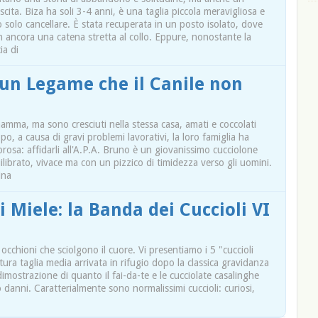
scita. Biza ha soli 3-4 anni, è una taglia piccola meravigliosa e
olo cancellare. È stata recuperata in un posto isolato, dove
 ancora una catena stretta al collo. Eppure, nonostante la
ia di
 un Legame che il Canile non
amma, ma sono cresciuti nella stessa casa, amati e coccolati
o, a causa di gravi problemi lavorativi, la loro famiglia ha
orosa: affidarli all'A.P.A. Bruno è un giovanissimo cucciolone
librato, vivace ma con un pizzico di timidezza verso gli uomini.
ina
 Miele: la Banda dei Cuccioli VI
occhioni che sciolgono il cuore. Vi presentiamo i 5 "cuccioli
utura taglia media arrivata in rifugio dopo la classica gravidanza
mostrazione di quanto il fai-da-te e le cucciolate casalinghe
 danni. Caratterialmente sono normalissimi cuccioli: curiosi,