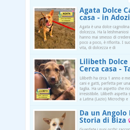
Agata Dolce C
casa - in Ado
Agata è una dolce cagnolina 
dolcezza. Ha la leishmaniosi
hanno mai smesso di credere 
poco a poco, è rifiorita. I s
vita, di dolcezza e di
Lilibeth Dolc
Cerca casa - T
Lilibeth ha circa 1 anno e m
cani e gatti, perfetta per u
taglia. Ha un aspetto che ri
irresistibile. Lilibeth aspett
a Latina (Lazio) Microchip e
Da un Angolo 
Storia di Biza
Guardate i suoi occhi: racc