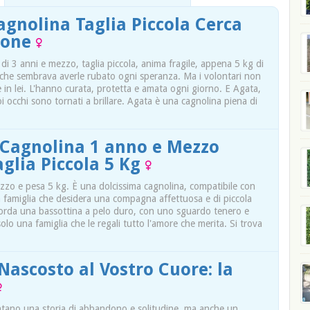
agnolina Taglia Piccola Cerca
zione
di 3 anni e mezzo, taglia piccola, anima fragile, appena 5 kg di
 che sembrava averle rubato ogni speranza. Ma i volontari non
in lei. L'hanno curata, protetta e amata ogni giorno. E Agata,
uoi occhi sono tornati a brillare. Agata è una cagnolina piena di
e Cagnolina 1 anno e Mezzo
aglia Piccola 5 Kg
ezzo e pesa 5 kg. È una dolcissima cagnolina, compatibile con
na famiglia che desidera una compagna affettuosa e di piccola
corda una bassottina a pelo duro, con uno sguardo tenero e
a solo una famiglia che le regali tutto l'amore che merita. Si trova
Nascosto al Vostro Cuore: la
ontano una storia di abbandono e solitudine, ma anche un