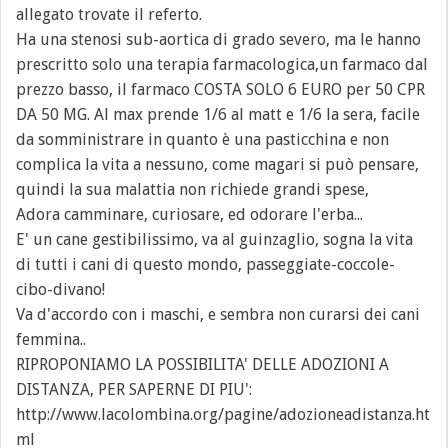
allegato trovate il referto.
Ha una stenosi sub-aortica di grado severo, ma le hanno
prescritto solo una terapia farmacologica,un farmaco dal
prezzo basso, il farmaco COSTA SOLO 6 EURO per 50 CPR
DA 50 MG. Al max prende 1/6 al matt e 1/6 la sera, facile
da somministrare in quanto è una pasticchina e non
complica la vita a nessuno, come magari si può pensare,
quindi la sua malattia non richiede grandi spese,
Adora camminare, curiosare, ed odorare l'erba...
E' un cane gestibilissimo, va al guinzaglio, sogna la vita
di tutti i cani di questo mondo, passeggiate-coccole-
cibo-divano!
Va d'accordo con i maschi, e sembra non curarsi dei cani
femmina..
RIPROPONIAMO LA POSSIBILITA' DELLE ADOZIONI A
DISTANZA, PER SAPERNE DI PIU':
http://www.lacolombina.org/pagine/adozioneadistanza.ht
ml