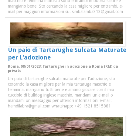
maschio e femmina maturati sono entrambi in buona salute e
mangiano bene. Sto cercando la casa migliore per entrambi, e-
mail per maggiori informazioni su: simbalamba313@gmail.com
Un paio di Tartarughe Sulcata Maturate
per L'adozione
Roma, 08/01/2023: Tartarughe in adozione a Roma (RM) da
privato
Un paio di tartarughe sulcata maturate per l'adozione, sto
cercando la casa migliore per la mia tartaruga maschio e
femmina, mangiano tutti bene e amano giocare con il mio
cucciolo di bulldog inglese maschio, mandami un'e-mail o
mandami un messaggio per ulteriori informazioni e-mail:
hamdilabra@gmail.com whatshapp: +49 1521 8515881