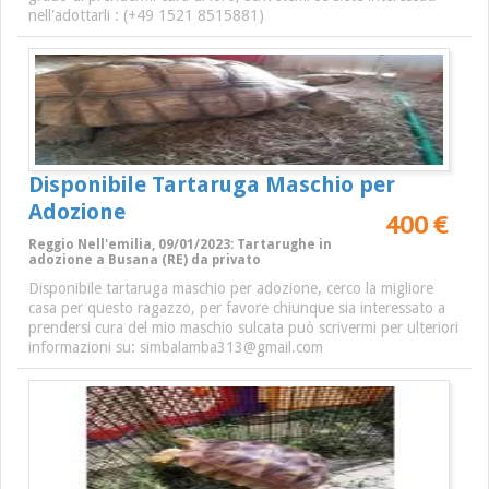
nell'adottarli : (+49 1521 8515881)
Disponibile Tartaruga Maschio per
Adozione
400 €
Reggio Nell'emilia, 09/01/2023: Tartarughe in
adozione a Busana (RE) da privato
Disponibile tartaruga maschio per adozione, cerco la migliore
casa per questo ragazzo, per favore chiunque sia interessato a
prendersi cura del mio maschio sulcata può scrivermi per ulteriori
informazioni su: simbalamba313@gmail.com