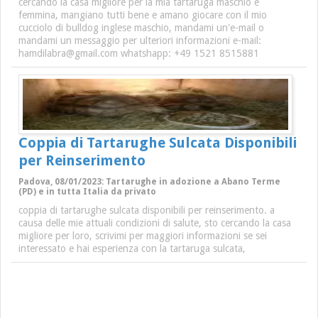
cercando la casa migliore per la mia tartaruga maschio e
femmina, mangiano tutti bene e amano giocare con il mio
cucciolo di bulldog inglese maschio, mandami un'e-mail o
mandami un messaggio per ulteriori informazioni e-mail:
hamdilabra@gmail.com whatshapp: +49 1521 8515881
Coppia di Tartarughe Sulcata Disponibili
per Reinserimento
Padova, 08/01/2023: Tartarughe in adozione a Abano Terme
(PD) e in tutta Italia da privato
coppia di tartarughe sulcata disponibili per reinserimento. a
causa delle mie attuali condizioni di salute, sto cercando la casa
migliore per loro, scrivimi per maggiori informazioni se sei
interessato e hai esperienza con la tartaruga sulcata,