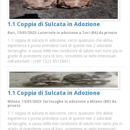
1.1 Coppia di Sulcata in Adozione
Bari, 13/01/2023: Lucertole in adozione a Turi (BA) da privato
1.1 coppia di sulcata in adozione, cerco qualcuno che abbia
esperienza e possa prendersi cura di queste mie 2 adorabili
tartarughe, a causa delle mie condizioni di salute non sono più in
grado di prendermi cura di loro, scrivetemi se siete interessati
nell'adottarli : (+49 1521 8515881)
1.1 Coppia di Sulcata in Adozione
Milano, 13/01/2023: Tartarughe in adozione a Milano (MI) da
privato
1.1 coppia di sulcata in adozione, cerco qualcuno che abbia
esperienza e possa prendersi cura di queste mie 2 adorabili
tartarughe, a causa delle mie condizioni di salute non sono più in
grado di prendermi cura di loro, scrivetemi se siete interessati