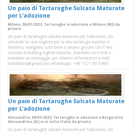
Un paio di Tartarughe Sulcata Maturate
per L'adozione
Milano, 08/01/2023: Tartarughe in adozione a Milano (MI) da
privato
Un paio di tartarughe sulcata maturate per l'adozione, sto
cercando la casa migliore per la mia tartaruga maschio e
femmina, mangiano tutti bene e amano giocare con il mio
cucciolo di bulldog inglese maschio, mandami un'e-mail o
mandami un messaggio per ulteriori informazioni e-mail:
hamdilabra@gmail.com whatshapp: +49 1521 8515881
Un paio di Tartarughe Sulcata Maturate
per L'adozione
Alessandria, 08/01/2023: Tartarughe in adozione a Borgoratto
Alessandrino (AL) e in tutta Italia da privato
Un paio di tartarughe sulcata maturate per l'adozione, sto