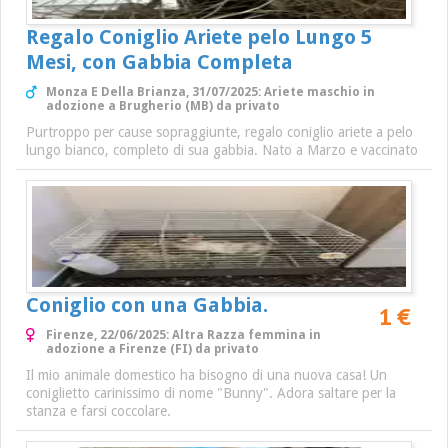
Regalo Coniglio Ariete pelo Lungo 5
Mesi, con Gabbia Completa
Monza E Della Brianza, 31/07/2025: Ariete maschio in
adozione a Brugherio (MB) da privato
Purtroppo per cause sopraggiunte, regalo coniglio ariete a pelo
lungo bianco, completo di sua gabbia. Nato a Marzo e vaccinato
Coniglio con una Gabbia.
1 €
Firenze, 22/06/2025: Altra Razza femmina in
adozione a Firenze (FI) da privato
Il mio animale domestico ha bisogno di una nuova casa! Un
coniglietto carinissimo di nome "Bunny". Adora saltare per la
stanza e farsi coccolare.