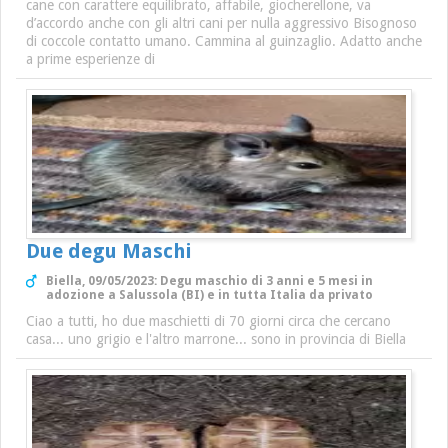
cane con carattere equilibrato, affabile, giocherellone, va
d’accordo anche con gli altri cani per nulla aggressivo Bisognoso
di coccole contatto umano. Cammina al guinzaglio. Adatto anche
a prime esperienze di
Due degu Maschi
Biella, 09/05/2023: Degu maschio di 3 anni e 5 mesi in
adozione a Salussola (BI) e in tutta Italia da privato
Ciao a tutti, ho due maschietti di 70 giorni circa che cercano
casa... uno grigio e l'altro marrone... sono in provincia di Biella