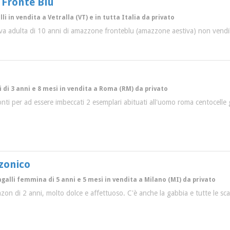
Fronte Blu
li in vendita a Vetralla (VT) e in tutta Italia da privato
iva adulta di 10 anni di amazzone fronteblu (amazzone aestiva) non vendi
 di 3 anni e 8 mesi in vendita a Roma (RM) da privato
ronti per ad essere imbeccati 2 esemplari abituati all'uomo roma centocelle ge
zonico
galli femmina di 5 anni e 5 mesi in vendita a Milano (MI) da privato
on di 2 anni, molto dolce e affettuoso. C'è anche la gabbia e tutte le scar