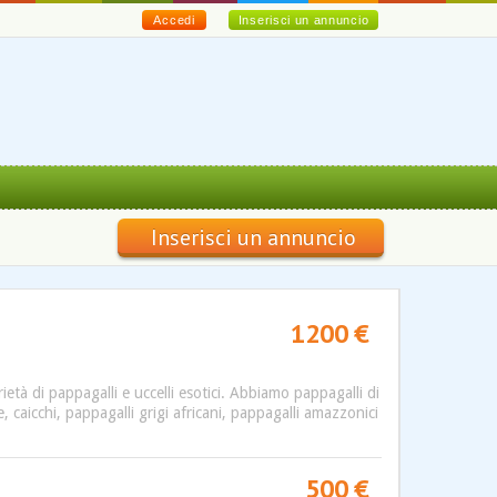
Accedi
Inserisci un annuncio
Inserisci un annuncio
1200 €
rietà di pappagalli e uccelli esotici. Abbiamo pappagalli di
e, caicchi, pappagalli grigi africani, pappagalli amazzonici
500 €