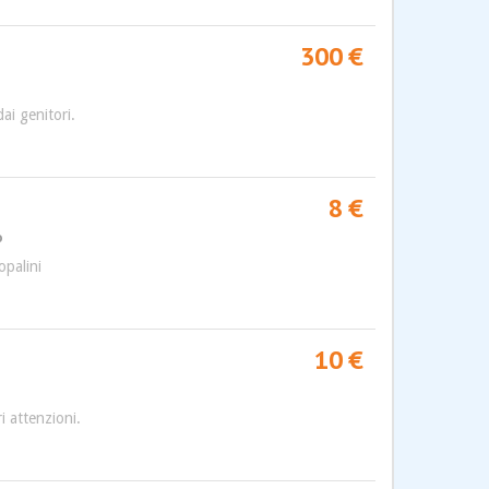
300 €
ai genitori.
8 €
o
opalini
10 €
i attenzioni.