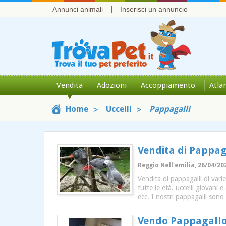
Annunci animali
Inserisci un annuncio
Vendita
Adozioni
Accoppiamento
Atla
Home
Uccelli
Pappagalli
Vendita di Pappagal
Reggio Nell'emilia, 26/04/202
Vendita di pappagalli di varie
tutte le età. uccelli giovani 
ecc. I nostri pappagalli sono
Vendo Pappagallo