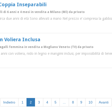
Coppia Inseparabili
li di 6 anni e 4 mesi in vendita a Milano (MI) da privato
circa due anni di età Sono allevati a mano Nel prezzo e’ compresa la gabbi
n Voliera Inclusa
pagalli femmina in vendita a Mogliano Veneto (TV) da privato
nni con voliera, nido in legno e mangimi inclusi, per impossibilità di tener
(current)
Indietro
1
2
3
4
5
...
8
9
10
Avanti