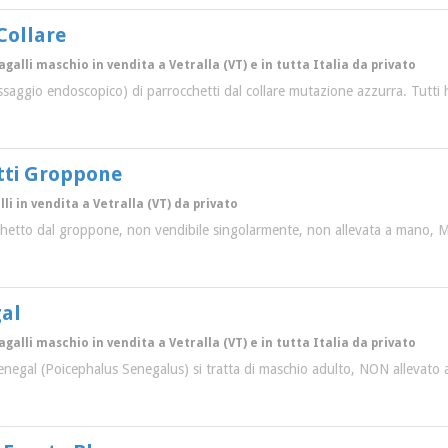
Collare
agalli maschio in vendita a Vetralla (VT) e in tutta Italia da privato
essaggio endoscopico) di parrocchetti dal collare mutazione azzurra. Tutti
tti Groppone
li in vendita a Vetralla (VT) da privato
chetto dal groppone, non vendibile singolarmente, non allevata a mano, M
al
agalli maschio in vendita a Vetralla (VT) e in tutta Italia da privato
enegal (Poicephalus Senegalus) si tratta di maschio adulto, NON allevato