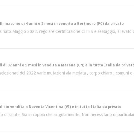
lli maschio di 4 anni e 2 mesi in vendita a Bertinoro (FC) da privato
nato Maggio 2022, regolare Certificazione CITES e sessaggio, allevato d
i di 37 anni e 5 mesi in vendita a Marene (CN) e in tutta Italia da privat
elezionati del 2022 varie mutazioni ala merlata , corpo chiaro , comuni e 
lli in vendita a Noventa Vicentina (VI) e in tutta Italia da privato
o di salute. Sia in coppia che singolarmente. Non necessitano di particolar