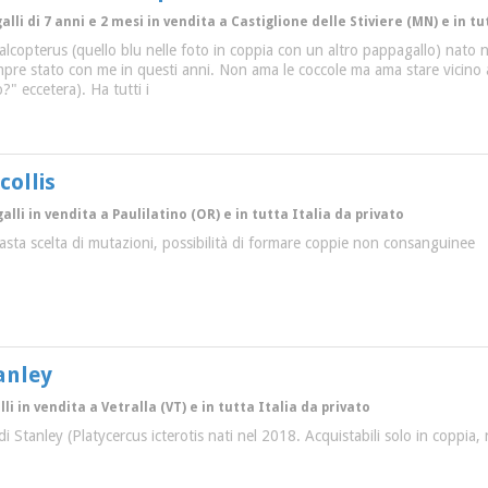
li di 7 anni e 2 mesi in vendita a Castiglione delle Stiviere (MN) e in tu
lcopterus (quello blu nelle foto in coppia con un altro pappagallo) nato 
pre stato con me in questi anni. Non ama le coccole ma ama stare vicino a
?" eccetera). Ha tutti i
collis
lli in vendita a Paulilatino (OR) e in tutta Italia da privato
 vasta scelta di mutazioni, possibilità di formare coppie non consanguinee
anley
li in vendita a Vetralla (VT) e in tutta Italia da privato
 di Stanley (Platycercus icterotis nati nel 2018. Acquistabili solo in coppi