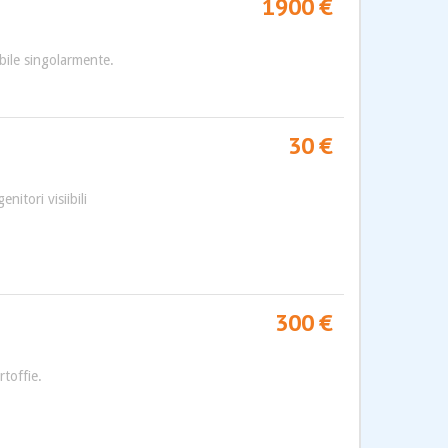
1900 €
bile singolarmente.
30 €
nitori visiibili
300 €
toffie.