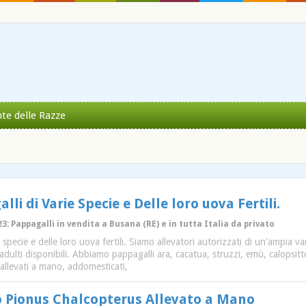
nte delle Razze
li di Varie Specie e Delle loro uova Fertili.
3: Pappagalli in vendita a Busana (RE) e in tutta Italia da privato
 specie e delle loro uova fertili. Siamo allevatori autorizzati di un'ampia va
e adulti disponibili. Abbiamo pappagalli ara, cacatua, struzzi, emù, calopsitt
 allevati a mano, addomesticati,
 Pionus Chalcopterus Allevato a Mano