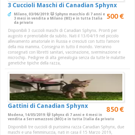
3 Cuccioli Maschi di Canadian Sphynx
500 €
Milano, 03/06/2019: 🐱 Sphynx maschio di 7 anni e
3 mesi in vendita a Milano (MI) e in tutta Italia
da privato
Disponibili 3 cuccioli maschi di Canadian Sphynx. Pronti per
augosto e prenotabile da subito. Nati il 13/04/19 nel piccolo
allevamento amatoriale in Russia e cresciuti con tutto l’amore
della mia mamma. Consegna in tutto il mondo. Verranno
consegnati con libretti sanitari, vaccinazione, sverminazione e
microchip. Pedigree di alta genealogia senza da tutte le malattie
genetiche tipiche della razza,
Gattini di Canadian Sphynx
850 €
Modena, 14/05/2019: 🐱 Sphynx di 7 anni e 4 mesi in
vendita a Serramazzoni (MO) e in tutta Italia da privato
Disponibili tre cuccioli di purissima razza Canadian Sphynx, due
maschi e una femminuccia, nati in casa il 15 Marzo 2019,