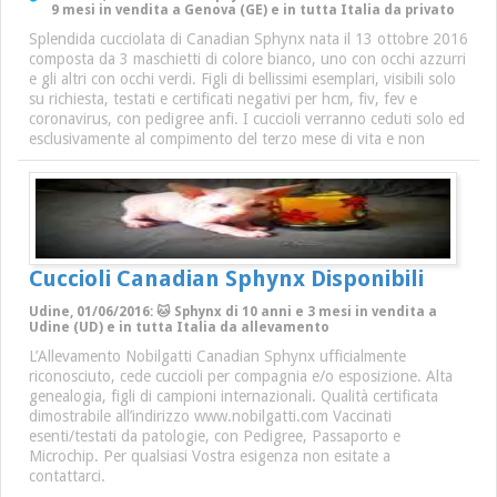
9 mesi in vendita a Genova (GE) e in tutta Italia da privato
Splendida cucciolata di Canadian Sphynx nata il 13 ottobre 2016
composta da 3 maschietti di colore bianco, uno con occhi azzurri
e gli altri con occhi verdi. Figli di bellissimi esemplari, visibili solo
su richiesta, testati e certificati negativi per hcm, fiv, fev e
coronavirus, con pedigree anfi. I cuccioli verranno ceduti solo ed
esclusivamente al compimento del terzo mese di vita e non
Cuccioli Canadian Sphynx Disponibili
Udine, 01/06/2016: 🐱 Sphynx di 10 anni e 3 mesi in vendita a
Udine (UD) e in tutta Italia da allevamento
L’Allevamento Nobilgatti Canadian Sphynx ufficialmente
riconosciuto, cede cuccioli per compagnia e/o esposizione. Alta
genealogia, figli di campioni internazionali. Qualità certificata
dimostrabile all’indirizzo www.nobilgatti.com Vaccinati
esenti/testati da patologie, con Pedigree, Passaporto e
Microchip. Per qualsiasi Vostra esigenza non esitate a
contattarci.