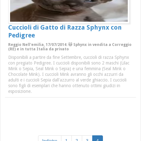
Cuccioli di Gatto di Razza Sphynx con
Pedigree
Reggio Nell'emilia, 17/07/2014: 🐱 Sphynx in vendita a Correggio
(RE) e in tutta Italia da privato
Disponibili a partire da fine Settembre, cuccioli di razza Sphynx
con pregiato Pedigree. I cuccioli disponibili sono 2 maschi (Lilac
Mink o Sepia, Seal Mink o Sepia) e una femmina (Seal Mink o
Chocolate Mink). I cuccioli Mink avranno gli occhi azzurri da
adulti e i cuccioli Sepia dall'azzurro al verde ghiaccio. I cuccioli
sono figli di esemplari che hanno ottenuto ottimi giudizi in
esposizione.
(current)
Indietro
1
2
3
4