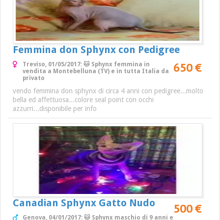
Femmina don Sphynx con Pedigree
650 €
Treviso, 01/05/2017: 🐱 Sphynx femmina in
vendita a Montebelluna (TV) e in tutta Italia da
privato
vendo femmina don sphynx di circa 4 anni con pedigree...molto
bella ed affettuosa...colore seal point con occhi
azzurri...disponibile per info
Canadian Sphynx Gatto Nudo
500 €
Genova, 04/01/2017: 🐱 Sphynx maschio di 9 anni e