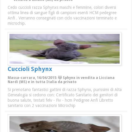
Cedo cuccioli razza Sphynxs maschi e femmine, colori diversi
ottima linea di sangue figli di campioni esenti HCM pedegree
Anfi . Verranno consegnati con ciclo vaccinazioni terminato e
microchip.
Cuccioli Sphynx
Massa-carrara, 16/04/2015: 🐱 Sphynx in vendita a Licciana
Nardi (MS) e in tutta Italia da privato
Si prenotano fantastici gattini di razza Sphynx, purissimi di Alta
Genealogia si cedono con: Certificato Sanitario dei genitori di
buona salute, testati felv - Fiv - hcm Pedigree Anfi Libretto
sanitario con 2 vaccinazioni Microchip