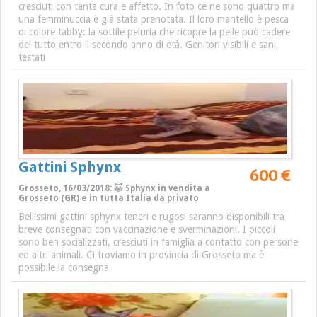
cresciuti con tanta cura e affetto. In foto ce ne sono quattro ma
una femminuccia è già stata prenotata. Il loro mantello è pesca
di colore tabby: la sottile peluria che ricopre la pelle può cadere
del tutto entro il secondo anno di età. Genitori visibili e sani,
testati
Gattini Sphynx
600 €
Grosseto, 16/03/2018: 🐱 Sphynx in vendita a
Grosseto (GR) e in tutta Italia da privato
Bellissimi gattini sphynx teneri e rugosi saranno disponibili tra
breve consegnati con vaccinazione e sverminazioni. I piccoli
sono ben socializzati, cresciuti in famiglia a contatto con persone
ed altri animali. Ci troviamo in provincia di Grosseto ma è
possibile la consegna