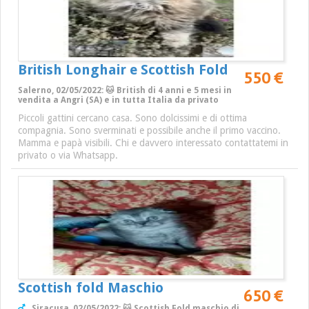
British Longhair e Scottish Fold
550 €
Salerno, 02/05/2022: 🐱 British di 4 anni e 5 mesi in
vendita a Angri (SA) e in tutta Italia da privato
Piccoli gattini cercano casa. Sono dolcissimi e di ottima
compagnia. Sono sverminati e possibile anche il primo vaccino.
Mamma e papà visibili. Chi e davvero interessato contattatemi in
privato o via Whatsapp.
Scottish fold Maschio
650 €
Siracusa, 02/05/2022: 🐱 Scottish Fold maschio di