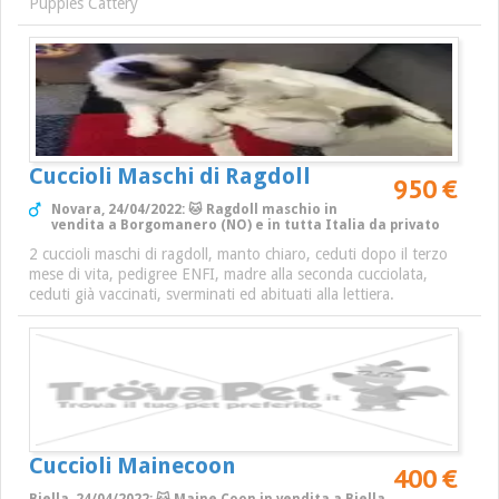
Puppies Cattery
Cuccioli Maschi di Ragdoll
950 €
Novara, 24/04/2022: 🐱 Ragdoll maschio in
vendita a Borgomanero (NO) e in tutta Italia da privato
2 cuccioli maschi di ragdoll, manto chiaro, ceduti dopo il terzo
mese di vita, pedigree ENFI, madre alla seconda cucciolata,
ceduti già vaccinati, sverminati ed abituati alla lettiera.
Cuccioli Mainecoon
400 €