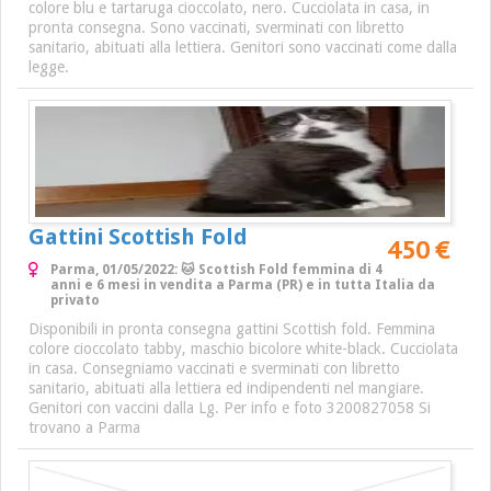
colore blu e tartaruga cioccolato, nero. Cucciolata in casa, in
pronta consegna. Sono vaccinati, sverminati con libretto
sanitario, abituati alla lettiera. Genitori sono vaccinati come dalla
legge.
Gattini Scottish Fold
450 €
Parma, 01/05/2022: 🐱 Scottish Fold femmina di 4
anni e 6 mesi in vendita a Parma (PR) e in tutta Italia da
privato
Disponibili in pronta consegna gattini Scottish fold. Femmina
colore cioccolato tabby, maschio bicolore white-black. Cucciolata
in casa. Consegniamo vaccinati e sverminati con libretto
sanitario, abituati alla lettiera ed indipendenti nel mangiare.
Genitori con vaccini dalla Lg. Per info e foto 3200827058 Si
trovano a Parma