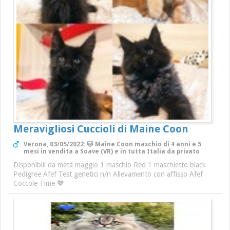
Meravigliosi Cuccioli di Maine Coon
Verona, 03/05/2022: 🐱 Maine Coon maschio di 4 anni e 5
mesi in vendita a Soave (VR) e in tutta Italia da privato
Disponibili da metà maggio 1 maschio Red 1 maschietto black
Pedigree Afef Test genetici n/n Allevamento con affisso Afef
Coccole Time 💖