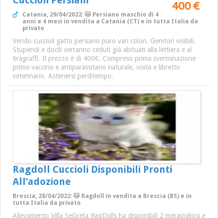
Cuccioli Persiani
400 €
Catania, 29/04/2022: 🐱 Persiano maschio di 4
anni e 4 mesi in vendita a Catania (CT) e in tutta Italia da
privato
Vendo cuccioli gatto persiano puro vari colori. Genitori visibili.
Stupendi e docili verranno ceduti già abituati alla lettiera e al
tiragraffi. Il prezzo è di 400€. Compreso prima sverminazione
primo vaccino e antiparassitario naturale, visita e libretto
veterinario. Astenersi perditempo.
Ragdoll Cuccioli Disponibili Pronti
All’adozione
Brescia, 28/04/2022: 🐱 Ragdoll in vendita a Brescia (BS) e in
tutta Italia da privato
Allevamento Villa SeGreta RagDolls ha disponibili 2 meravigliosi e