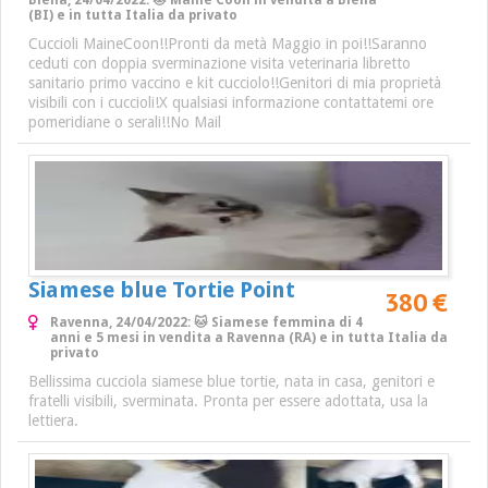
Biella, 24/04/2022: 🐱 Maine Coon in vendita a Biella
(BI) e in tutta Italia da privato
Cuccioli MaineCoon!!Pronti da metà Maggio in poi!!Saranno
ceduti con doppia sverminazione visita veterinaria libretto
sanitario primo vaccino e kit cucciolo!!Genitori di mia proprietà
visibili con i cuccioli!X qualsiasi informazione contattatemi ore
pomeridiane o serali!!No Mail
Siamese blue Tortie Point
380 €
Ravenna, 24/04/2022: 🐱 Siamese femmina di 4
anni e 5 mesi in vendita a Ravenna (RA) e in tutta Italia da
privato
Bellissima cucciola siamese blue tortie, nata in casa, genitori e
fratelli visibili, sverminata. Pronta per essere adottata, usa la
lettiera.