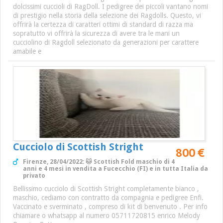
dolcissimi cuccioli di RagDoll. I pedigree dei piccoli vantano nomi
di prestigio nella storia della selezione dei Ragdolls. Questo, vi
offrirà la certezza di caratteri ottimi di standard di razza ma
sopratutto vi offrirà la sicurezza di avere tra le mani un
cucciolino di Ragdoll selezionato da generazioni per carattere
amabile e
Cucciolo di Scottish Stright
800 €
Firenze, 28/04/2022: 🐱 Scottish Fold maschio di 4
anni e 4 mesi in vendita a Fucecchio (FI) e in tutta Italia da
privato
Bellissimo cucciolo di Scottish Stright completamente bianco ,
maschio, cediamo con contratto da compagnia e pedigree Enfi.
Vaccinato e sverminato , compreso di kit di benvenuto . Per info
chiamare o whatsapp al numero 05711720815 enrico Melody