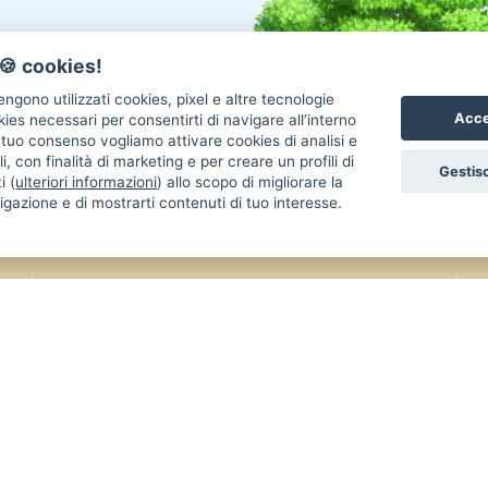
🍪 cookies!
ngono utilizzati cookies, pixel e altre tecnologie
Acce
okies necessari per consentirti di navigare all’interno
l tuo consenso vogliamo attivare cookies di analisi e
i, con finalità di marketing e per creare un profili di
Gestisc
i (
ulteriori informazioni
) allo scopo di migliorare la
igazione e di mostrarti contenuti di tuo interesse.
Annunci Gatti in vendita
An
Gatti Maine Coon
Gatti Siberiano
Uc
Gatti Scottish Fold
Gatti Sphynx
Re
Gatti Persiano
Gatti Bengala
Co
Gatti Ragdoll
Gatti Siamese
Uc
Gatti British
Gatti Exotic
Re
Gatti Sacro Di Birmania
Gatti Altra Razza
Ca
aiutarci