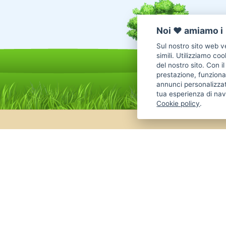
Noi ♥️ amiamo i 
Sul nostro sito web ve
simili. Utilizziamo co
del nostro sito. Con i
prestazione, funzional
annunci personalizzat
tua esperienza di nav
Cookie policy
.
Annunci Cani in vendita
Cani Boxer
Cani Golden Retriever
Cani Chihuahua
Cani Maltese
Cani Labrador
Cani Altra Razza
Cani Jack Russel
Cani Border Collie
Cani Pastore Tedesco
Cani American
Cani Barboncino
Cani Cane Corso
Annunci animali
Inserisci un annuncio
Come 