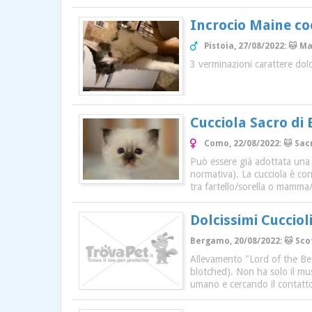
Incrocio Maine c
Pistoia, 27/08/2022: 🐱 M
3 verminazioni carattere dolci
Cucciola Sacro di
Como, 22/08/2022: 🐱 Sa
Può essere già adottata una 
normativa). La cucciola è co
tra fartello/sorella o mamma/f
Dolcissimi Cucciol
Bergamo, 20/08/2022: 🐱 Scot
Allevamento "Lord of the Bean
blotched). Non ha solo il mus
umano e cercando il contatto 