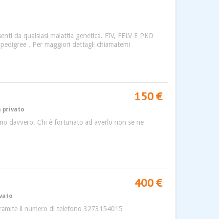
esenti da qualsiasi malattia genetica. FIV, FELV E PKD
za pedigree . Per maggiori dettagli chiamatemi
150 €
 privato
simo davvero. Chi è fortunato ad averlo non se ne
400 €
ivato
mi tramite il numero di telefono 3273154015