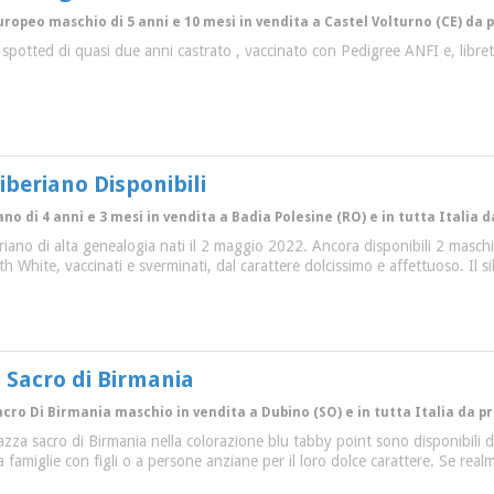
uropeo maschio di 5 anni e 10 mesi in vendita a Castel Volturno (CE) da 
otted di quasi due anni castrato , vaccinato con Pedigree ANFI e, libretto
Siberiano Disponibili
ano di 4 anni e 3 mesi in vendita a Badia Polesine (RO) e in tutta Italia d
beriano di alta genealogia nati il 2 maggio 2022. Ancora disponibili 2 ma
White, vaccinati e sverminati, dal carattere dolcissimo e affettuoso. Il s
i Sacro di Birmania
acro Di Birmania maschio in vendita a Dubino (SO) e in tutta Italia da p
 razza sacro di Birmania nella colorazione blu tabby point sono disponibil
a famiglie con figli o a persone anziane per il loro dolce carattere. Se real