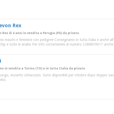
Devon Rex
n Rex di 4 anni in vendita a Perugia (PG) da privato
 rex maschi e femmine con pedigree Consegnamo in tutta Italia e anche all’
ochip e tutte le analisi Per info contattatemi al numero 3288839011 anch
i
no in vendita a Torino (TO) e in tutta Italia da privato
 lungo, musetto schiacciato. Sono disponibili per ottobre dopo doppio vacci
tivi.