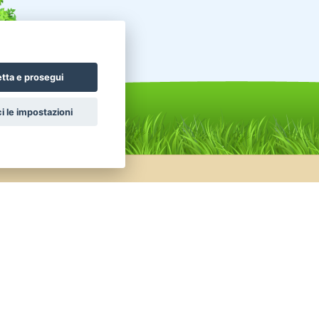
tta e prosegui
i le impostazioni
nunci altri animali in vendita
celli Pappagalli
Roditori Cincillà
ttili Tartarughe
Conigli Nani Colorati
nigli Ariete Nano
Conigli Ariete Testa Di Leone
celli Altri uccelli
Pesci Altri pesci acqua dolce
ttili Serpenti
Uccelli Canarini
valli Frisone
Animali da Cortile Caprini
Facebook
|
Twitter
© 2014 - 2026
TrovaPet.it