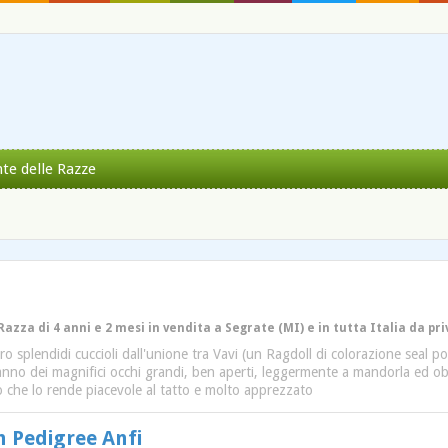
nte delle Razze
Razza di 4 anni e 2 mesi in vendita a Segrate (MI) e in tutta Italia da pr
ro splendidi cuccioli dall'unione tra Vavi (un Ragdoll di colorazione seal 
hanno dei magnifici occhi grandi, ben aperti, leggermente a mandorla ed ob
 che lo rende piacevole al tatto e molto apprezzato
 Pedigree Anfi