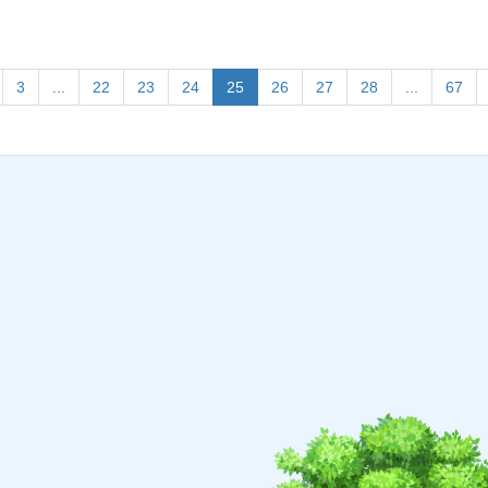
(current)
3
...
22
23
24
25
26
27
28
...
67