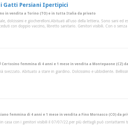
i Gatti Persiani Ipertipici
no in vendita a Torino (TO) e in tutta Italia da privato
e, dolcissimi e giocherelloni.Abituati all'uso della lettiera. Sono sani ed 
 ceduti con doppio vaccino, libretto sanitario. Genitori visibili. Con o sen
 Certosino femmina di 4 anni e 1 mese in vendita a Montepaone (CZ) da
ià svezzato. Abituato a stare in giardino. Dolcissimo e ubbidiente. Bellis
siano femmina di 4 anni e 1 mese in vendita a Fino Mornasco (CO) da pr
i in casa con i genitori visibili il 07/07/22.per più dettagli può contattar