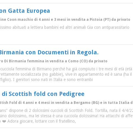
oon Gatta Europea
aine Coon maschio di 4 anni e 3 mesi in vendita a Pistoia (PT) da privato
ssimo abituati a lettiera bambini ed altri animali Gia con antiparassitario
 Birmania con Documenti in Regola.
cro Di Birmania femmina in vendita a Como (CO) da privato
cucciola femmina di Birmano perché ha già compiuto i tre mesi di età (e
rrettamente socializzata (no gabbie), vive in appartamento ed è sana (ha il
iglio). I genitori sono nati in Italia e sono entrambi
i di Scottish fold con Pedigree
tish Fold di 4 anni e 4 mesi in vendita a Bergamo (BG) e in tutta Italia 
s" dispone di 2 dolcissimi cuccioli di Scottish Fold. Tortilla, nata il 4/4/2
ino dolcissimo, ma lei stessa è una cucciola dolcissima! Ha attacchi di af
❤️ Adora giocare, lottare con il fratellino,