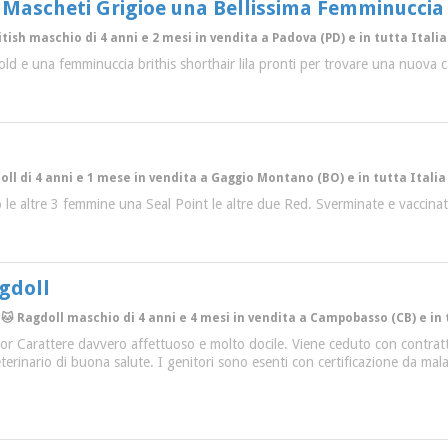
 2 Mascheti Grigioe una Bellissima Femminuccia 
itish maschio di 4 anni e 2 mesi in vendita a Padova (PD) e in tutta Italia
fold e una femminuccia brithis shorthair lila pronti per trovare una nuova 
oll di 4 anni e 1 mese in vendita a Gaggio Montano (BO) e in tutta Italia
 le altre 3 femmine una Seal Point le altre due Red. Sverminate e vaccinat
gdoll
🐱 Ragdoll maschio di 4 anni e 4 mesi in vendita a Campobasso (CB) e in 
lor Carattere davvero affettuoso e molto docile. Viene ceduto con contratto
eterinario di buona salute. I genitori sono esenti con certificazione da m