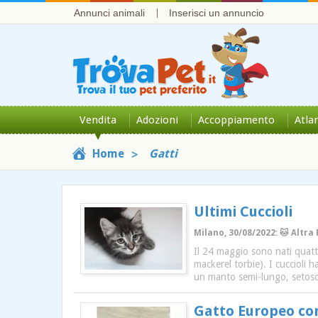
Annunci animali
Inserisci un annuncio
Vendita
Adozioni
Accoppiamento
Atla
Home
Gatti
Ultimi Cuccioli
Milano, 30/08/2022: 🐱 Altra 
Il 24 maggio sono nati quatt
mackerel torbie). I cuccioli 
un manto semi-lungo, setoso
Gatto Europeo con