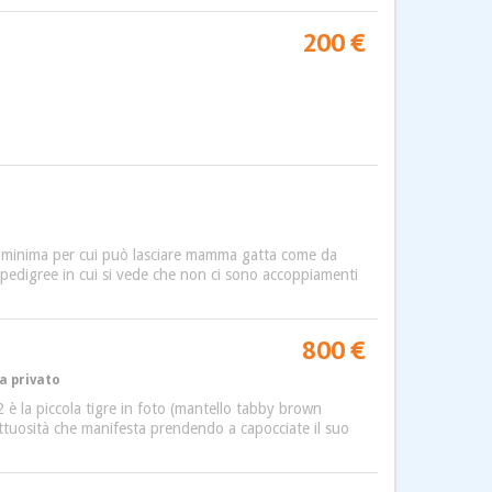
200 €
tà minima per cui può lasciare mamma gatta come da
 pedigree in cui si vede che non ci sono accoppiamenti
800 €
da privato
2 è la piccola tigre in foto (mantello tabby brown
fettuosità che manifesta prendendo a capocciate il suo