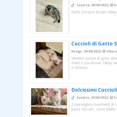
Caserta, 29/08/2022: 🐱 E
Gatto Europeo brown tabby sp
.
Cuccioli di Gatto 
Rovigo, 29/08/2022: 🐱 Siberi
Vendesi cuccioli di gatto si
Point e una Brown Tabby with 
a richiesta.
Dolcissimi Cucciol
Sondrio, 29/08/2022: 🐱 S
2 meravigliosi maschietti di
paura dei cani . Sono adatti 