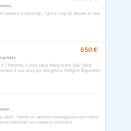
privato
 sanitario e microchip , nato in casa ed allevato in casa
650 €
a privato
schi e 2 femmine, 3 sono Neva Masquerade Seal Tabby
iberiano è una razza ipo-allergenica. Pedigree disponibile
rivato
i da subito. Hanno un carattere meraviglioso e non hanno
mente interessati non esitate a contattarci