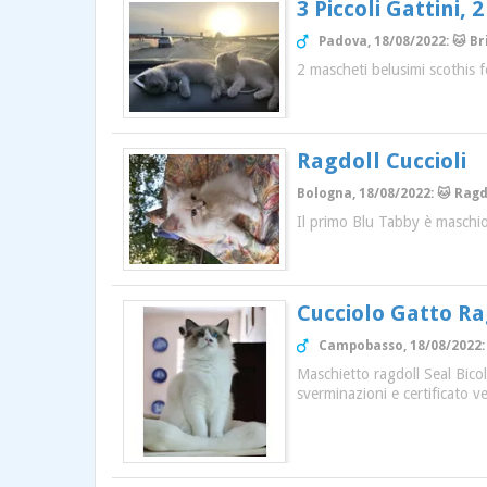
3 Piccoli Gattini,
Padova, 18/08/2022: 🐱 Br
2 mascheti belusimi scothis 
Ragdoll Cuccioli
Bologna, 18/08/2022: 🐱 Ragd
Il primo Blu Tabby è maschio
Cucciolo Gatto Ra
Campobasso, 18/08/2022: 
Maschietto ragdoll Seal Bico
sverminazioni e certificato v