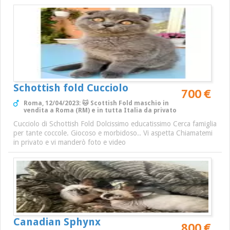
Schottish fold Cucciolo
700 €
Roma, 12/04/2023: 🐱 Scottish Fold maschio in
vendita a Roma (RM) e in tutta Italia da privato
Cucciolo di Schottish Fold Dolcissimo educatissimo Cerca famiglia
per tante coccole. Giocoso e morbidoso.. Vi aspetta Chiamatemi
in privato e vi manderò foto e video
Canadian Sphynx
800 €