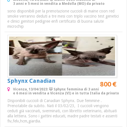
3 anni e 5 mesi in vendita a Medolla (MO) da privato
sono disponibili per la prenotazione cuccioli di maine coon red
smoke verranno deduti a tre mesi con triplo vaccino test genetici
e clinici genitori pedigree enfi certificato di buona salute
microchip
Sphynx Canadian
800 €
Vicenza, 13/04/2023: 🐱 Sphynx femmina di 3 anni
e 6 mesi in vendita a Vicenza (VI) e in tutta Italia da privato
Disponibili cuccioli di Canadian Sphynx. Due femmine .
Prenotabile da subito. Nati il 03/02/23, I cuccioli vengono
ceduti già vaccinati, sverminati, con libretto veterinario, abituati
alla lettiera. Sono i gattini educati, madre padre testati e assenti
fiv,felv,hcm,giardia.