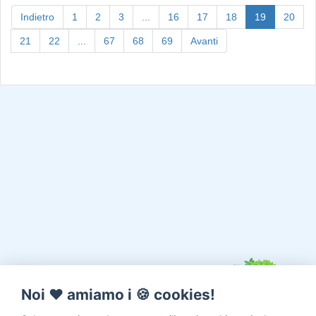
(current)
Indietro
1
2
3
...
16
17
18
19
20
21
22
...
67
68
69
Avanti
Noi ♥️ amiamo i 🍪 cookies!