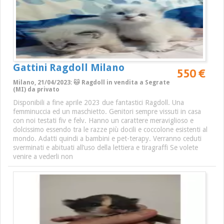
Gattini Ragdoll Milano
550 €
Milano, 21/04/2023: 🐱 Ragdoll in vendita a Segrate
(MI) da privato
Disponibili a fine aprile 2023 due fantastici Ragdoll. Una
femminuccia ed un maschietto. Genitori sempre vissuti in casa
con noi testati fiv e felv. Hanno un carattere meraviglioso e
dolcissimo essendo tra le razze più docili e coccolone esistenti al
mondo. Adatti quindi a bambini e pet-terapy. Verranno ceduti
sverminati e abituati all’uso della lettiera e tiragraffi Se volete
venire a vederli non