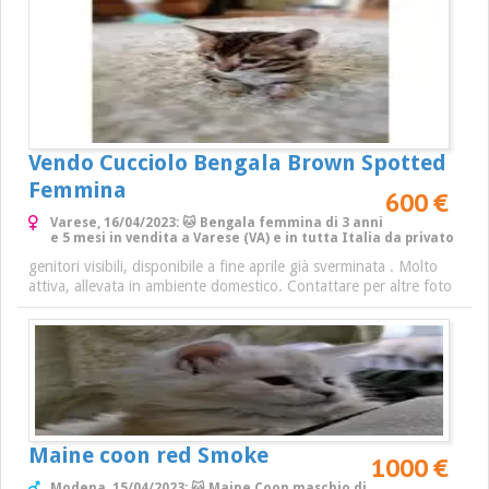
Vendo Cucciolo Bengala Brown Spotted
Femmina
600 €
Varese, 16/04/2023: 🐱 Bengala femmina di 3 anni
e 5 mesi in vendita a Varese (VA) e in tutta Italia da privato
genitori visibili, disponibile a fine aprile già sverminata . Molto
attiva, allevata in ambiente domestico. Contattare per altre foto
Maine coon red Smoke
1000 €
Modena, 15/04/2023: 🐱 Maine Coon maschio di