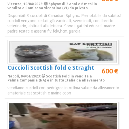
Vicenza, 10/04/2023: 🐱 Sphynx di 3 anni e 6 mesi in
vendita a Camisano Vicentino (VI) da privato
Disponibili 3 cuccioli di Canadian Sphynx. Prenotabile da subito.I
cuccioli vengono ceduti già vaccinati, sverminati, con libretto
veterinario, abituati alla lettiera. Sono i gattini educati, madre
padre testati e assenti fiv,felv,hcm,giardia.
Cuccioli Scottish fold e Straght
600 €
Napoli, 04/04/2023: 🐱 Scottish Fold in vendita a
Palma Campania (NA) e in tutta Italia da allevamento
vendiamo cuccioli con pedrigree in ottima salute da allevamento
amatoriale cat scottish e maine coon